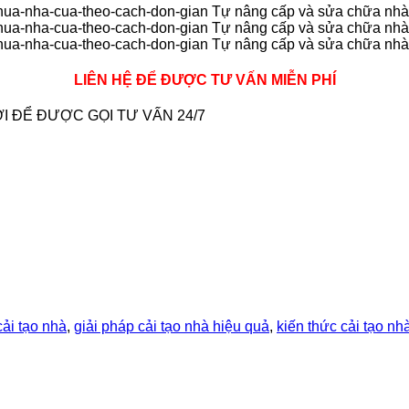
LIÊN HỆ ĐỂ ĐƯỢC TƯ VẤN MIỄN PHÍ
I ĐỂ ĐƯỢC GỌI TƯ VẤN 24/7
ải tạo nhà
,
giải pháp cải tạo nhà hiệu quả
,
kiến thức cải tạo nh