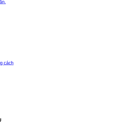
ấn.
ng cách
U