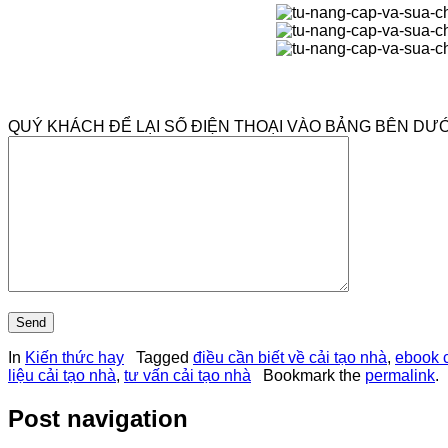
QUÝ KHÁCH ĐỂ LẠI SỐ ĐIỆN THOẠI VÀO BẢNG BÊN DƯỚ
In
Kiến thức hay
Tagged
điều cần biết về cải tạo nhà
,
ebook c
liệu cải tạo nhà
,
tư vấn cải tạo nhà
Bookmark the
permalink
.
Post navigation