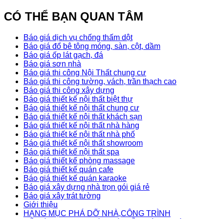
CÓ THỂ BẠN QUAN TÂM
Báo giá dịch vụ chống thấm dột
Báo giá đổ bê tông móng, sàn, cột, dầm
Báo giá ốp lát gạch, đá
Báo giá sơn nhà
Báo giá thi công Nội Thất chung cư
Báo giá thi công tường, vách, trần thạch cao
Báo giá thi công xây dựng
Báo giá thiết kế nội thất biệt thự
Báo giá thiết kế nội thất chung cư
Báo giá thiết kế nội thất khách sạn
Báo giá thiết kế nội thất nhà hàng
Báo giá thiết kế nội thất nhà phố
Báo giá thiết kế nội thất showroom
Báo giá thiết kế nội thất spa
Báo giá thiết kế phòng massage
Báo giá thiết kế quán cafe
Báo giá thiết kế quán karaoke
Báo giá xây dựng nhà trọn gói giá rẻ
Báo giá xây trát tường
Giới thiệu
HẠNG MỤC PHÁ DỠ NHÀ,CÔNG TRÌNH