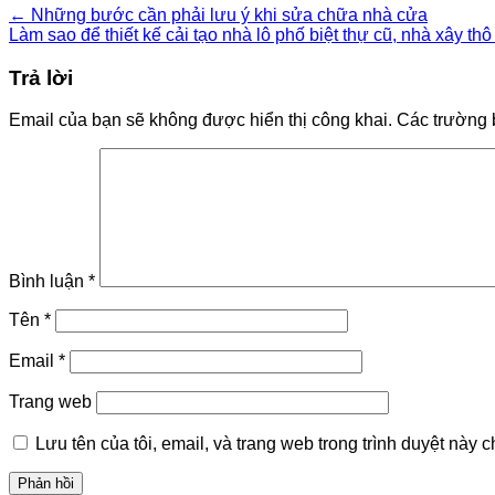
←
Những bước cần phải lưu ý khi sửa chữa nhà cửa
Làm sao để thiết kế cải tạo nhà lô phố biệt thự cũ, nhà xây th
Trả lời
Email của bạn sẽ không được hiển thị công khai.
Các trường 
Bình luận
*
Tên
*
Email
*
Trang web
Lưu tên của tôi, email, và trang web trong trình duyệt này ch