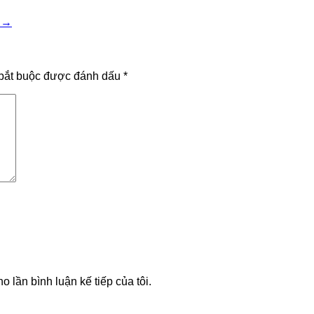
ô
→
bắt buộc được đánh dấu
*
o lần bình luận kế tiếp của tôi.