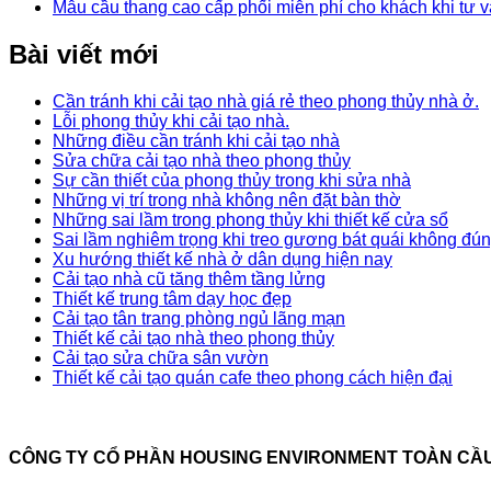
Mẫu cầu thang cao cấp phối miễn phí cho khách khi tư v
Bài viết mới
Cần tránh khi cải tạo nhà giá rẻ theo phong thủy nhà ở.
Lỗi phong thủy khi cải tạo nhà.
Những điều cần tránh khi cải tạo nhà
Sửa chữa cải tạo nhà theo phong thủy
Sự cần thiết của phong thủy trong khi sửa nhà
Những vị trí trong nhà không nên đặt bàn thờ
Những sai lầm trong phong thủy khi thiết kế cửa sổ
Sai lầm nghiêm trọng khi treo gương bát quái không đú
Xu hướng thiết kế nhà ở dân dụng hiện nay
Cải tạo nhà cũ tăng thêm tầng lửng
Thiết kế trung tâm dạy học đẹp
Cải tạo tân trang phòng ngủ lãng mạn
Thiết kế cải tạo nhà theo phong thủy
Cải tạo sửa chữa sân vườn
Thiết kế cải tạo quán cafe theo phong cách hiện đại
CÔNG TY CỔ PHẦN HOUSING ENVIRONMENT TOÀN CẦ