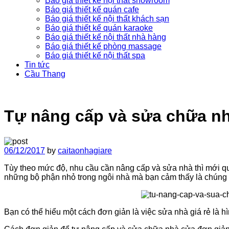
Báo giá thiết kế nội thất showroom
Báo giá thiết kế quán cafe
Báo giá thiết kế nội thất khách sạn
Báo giá thiết kế quán karaoke
Báo giá thiết kế nội thất nhà hàng
Báo giá thiết kế phòng massage
Báo giá thiết kế nội thất spa
Tin tức
Cầu Thang
Tự nâng cấp và sửa chữa nh
06/12/2017
by
caitaonhagiare
Tùy theo mức độ, nhu cầu cần nâng cấp và sửa nhà thì mới qu
những bộ phận nhỏ trong ngôi nhà mà bạn cảm thấy là chúng cầ
Bạn có thể hiểu một cách đơn giản là việc sửa nhà giá rẻ là 