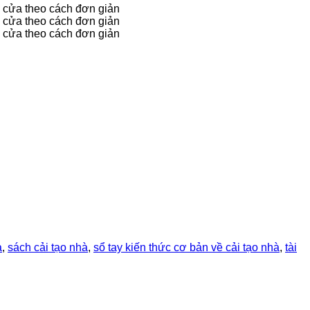
à
,
sách cải tạo nhà
,
sổ tay kiến thức cơ bản về cải tạo nhà
,
tài