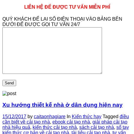
LIÊN HỆ ĐỂ ĐƯỢC TƯ VẤN MIỄN PHÍ
QUÝ KHÁCH ĐỂ LẠI SỐ ĐIỆN THOẠI VÀO BẢNG BÊN
DƯỚI ĐỂ ĐƯỢC GỌI TƯ VẤN 24/7
Xu hướng thiết kế nhà ở dân dụng hiện nay
15/12/2017
by
caitaonhagiare
In
Kiến thức hay
Tagged
điều
cần biết về cải tạo nhà
,
ebook cải tạo nhà
,
giải pháp cải tạo
nhà hiệu quả
,
kiến thức cải tạo nhà
,
sách cải tạo nhà
,
sổ tay
kiến thức cơ bản về cải tạo nhà
,
tài liệu cải tạo nhà
,
tư vấn