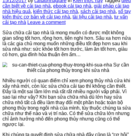
15/12/2017
by
caitaonhagiare
In
Kiến thức hay
Tagged
điều
cần biết về cải tạo nhà
,
ebook cải tạo nhà
,
giải pháp cải tạo
nhà hiệu quả
,
kiến thức cải tạo nhà
,
sách cải tạo nhà
,
sổ tay
kiến thức cơ bản về cải tạo nhà
,
tài liệu cải tạo nhà
,
tư vấn
cải tạo nhà
Leave a comment
Sửa chữa cải tạo nhà là mong muốn có được một không
gian sống tốt hơn, rộng hơn, tiện nghi hơn. Sâu xa hơn nửa
là các gia chủ mong muốn những điều tốt đẹp hơn sau khi
sửa nhà như: sức khỏe tốt hơn trước, làm ăn tốt hơn, giàu
có hơn, gia đình hòa thuận êm ấm…
Nhiều người có quan điểm chỉ xem phong thủy nhà cửa khi
xây nhà mới, còn lúc sửa chữa cải tạo thì không cần thiết.
Đây là một sai lầm lớn mà rất rất nhiều người vấp phải. Vì
sao lại như vậy? Khi bạn sửa chữa nhà dù lớn hay sửa
chữa nhỏ tất cả đều làm thay đổi một phần hoặc toàn bộ
phong thủy trong ngôi nhà của mình, tùy thuộc chúng ta sửa
chữa như thế nào và vị trí nào. Có thể sửa chữa lớn nhưng
chỉ ảnh hưởng nhỏ đến phong thủy nhưng cũng có thể
ngược lại.
Khi chúng ta quyết định sửa chữa nhà đây cũng là “cơ hội”