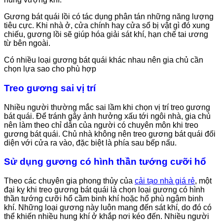
Gương bát quái lồi có tác dụng phân tán những năng lượng
tiêu cực. Khi nhà ở, cửa chính hay cửa sổ bị vật gì đó xung
chiếu, gương lồi sẽ giúp hóa giải sát khí, hạn chế tai ương
từ bên ngoài.
Có nhiều loại gương bát quái khác nhau nên gia chủ cần
chọn lựa sao cho phù hợp
Treo gương sai vị trí
Nhiều người thường mắc sai lầm khi chọn vị trí treo gương
bát quái. Để tránh gây ảnh hưởng xấu tới ngôi nhà, gia chủ
nên làm theo chỉ dẫn của người có chuyên môn khi treo
gương bát quái. Chủ nhà không nên treo gương bát quái đối
diện với cửa ra vào, đặc biệt là phía sau bếp nấu.
Sử dụng gương có hình thần tướng cưỡi hổ
Theo các chuyên gia phong thủy của
cải tạo nhà giá rẻ
, một
đại kỵ khi treo gương bát quái là chọn loại gương có hình
thần tướng cưỡi hổ cầm binh khí hoặc hổ phù ngậm binh
khí. Những loại gương này luôn mang đến sát khí, do đó có
thể khiến nhiều hung khí ở khắp nơi kéo đến. Nhiều người