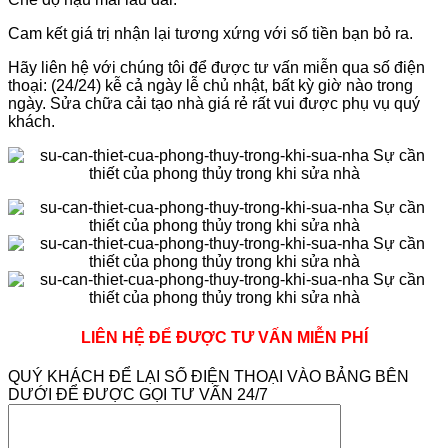
Cam kết giá trị nhận lại tương xứng với số tiền bạn bỏ ra.
Hãy liên hệ với chúng tôi để được tư vấn miễn qua số điện
thoại: (24/24) kễ cả ngày lễ chủ nhật, bất kỳ giờ nào trong
ngày. Sửa chữa cải tạo nhà giá rẻ rất vui được phụ vụ quý
khách.
LIÊN HỆ ĐỂ ĐƯỢC TƯ VẤN MIỄN PHÍ
QUÝ KHÁCH ĐỂ LẠI SỐ ĐIỆN THOẠI VÀO BẢNG BÊN
DƯỚI ĐỂ ĐƯỢC GỌI TƯ VẤN 24/7