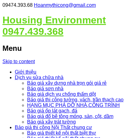
09474.393.68
Hoanmythicong@gmail.com
Housing Environment
0947.439.368
Menu
Skip to content
Giới thiệu
Dịch vụ sửa chữa nhà
Báo giá xây dựng nhà trọn gói giá rẻ
Báo giá sơn nhà
Báo giá dịch vụ chống thấm dột
Báo giá thi công tường, vách, trần thạch cao
HẠNG MỤC PHÁ DỠ NHÀ,CÔNG TRÌNH
Báo giá ốp lát gạch, đá
Báo giá đổ bê tông móng, sàn, cột, dầm
Báo giá xây trát tường
Báo giá thi công Nội Thất chung cư
Báo giá thiết kế nội thất biệt thự