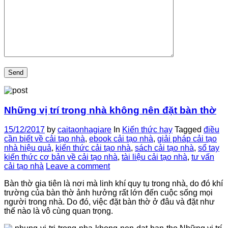
Những vị trí trong nhà không nên đặt bàn thờ
15/12/2017
by
caitaonhagiare
In
Kiến thức hay
Tagged
điều
cần biết về cải tạo nhà
,
ebook cải tạo nhà
,
giải pháp cải tạo
nhà hiệu quả
,
kiến thức cải tạo nhà
,
sách cải tạo nhà
,
sổ tay
kiến thức cơ bản về cải tạo nhà
,
tài liệu cải tạo nhà
,
tư vấn
cải tạo nhà
Leave a comment
Bàn thờ gia tiên là nơi mà linh khí quy tụ trong nhà, do đó khí
trường của bàn thờ ảnh hưởng rất lớn đến cuộc sống mọi
người trong nhà. Do đó, việc đặt bàn thờ ở đâu và đặt như
thế nào là vô cùng quan trọng.