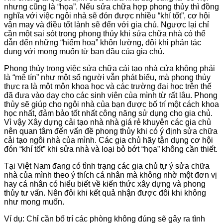
nhưng cũng là “họa”. Nếu sửa chữa hợp phong thủy thì đồng
nghĩa với việc ngôi nhà sẽ đón được nhiều “khí tốt”, cơ hội
vận may và điều tốt lành sẽ đến với gia chủ. Ngược lại chỉ
cần một sai sót trong phong thủy khi sửa chữa nhà có thể
dẫn đến những “hiểm họa” khôn lường, đôi khi phản tác
dụng với mong muốn từ ban đầu của gia chủ.
Phong thủy trong việc sửa chữa cải tạo nhà cửa không phải
là “mê tín” như một số người vẫn phát biểu, mà phong thủy
thực ra là một môn khoa học và các trường đại học trên thế
đã đưa vào dạy cho các sinh viên của mình từ rất lâu. Phong
thủy sẽ giúp cho ngôi nhà của bạn được bố trí một cách khoa
học nhất, đảm bảo tốt nhất công năng sử dụng cho gia chủ.
Vì vậy Xây dựng cải tạo nhà nhà giá rẻ khuyên các gia chủ
nên quan tâm đến vấn đề phong thủy khi có ý định sửa chữa
cải tạo ngôi nhà của mình. Các gia chủ hãy tận dụng cơ hội
đón “khí tốt” khi sửa nhà và loại bỏ bớt “họa” không cần thiết.
Tại Việt Nam đang có tình trạng các gia chủ tự ý sửa chữa
nhà của mình theo ý thích cá nhân mà không nhờ một đơn vị
hay cá nhân có hiểu biết về kiến thức xây dựng và phong
thủy tư vấn. Nên đôi khi kết quả nhận được đôi khi không
như mong muốn.
Ví dụ: Chỉ cần bố trí các phòng không đúng sẽ gây ra tình