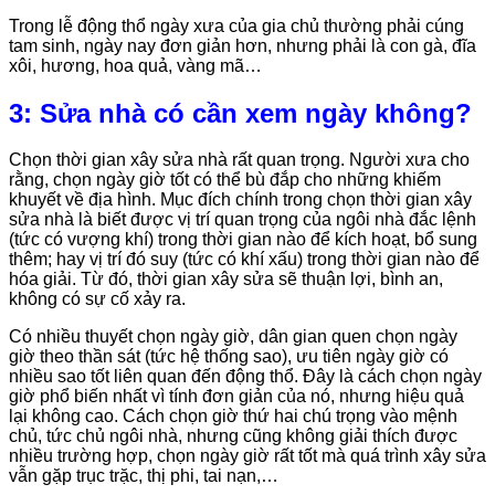
Trong lễ động thổ ngày xưa của gia chủ thường phải cúng
tam sinh, ngày nay đơn giản hơn, nhưng phải là con gà, đĩa
xôi, hương, hoa quả, vàng mã…
3: Sửa nhà có cần xem ngày không?
Chọn thời gian xây sửa nhà rất quan trọng. Người xưa cho
rằng, chọn ngày giờ tốt có thể bù đắp cho những khiếm
khuyết về địa hình. Mục đích chính trong chọn thời gian xây
sửa nhà là biết được vị trí quan trọng của ngôi nhà đắc lệnh
(tức có vượng khí) trong thời gian nào để kích hoạt, bổ sung
thêm; hay vị trí đó suy (tức có khí xấu) trong thời gian nào để
hóa giải. Từ đó, thời gian xây sửa sẽ thuận lợi, bình an,
không có sự cố xảy ra.
Có nhiều thuyết chọn ngày giờ, dân gian quen chọn ngày
giờ theo thần sát (tức hệ thống sao), ưu tiên ngày giờ có
nhiều sao tốt liên quan đến động thổ. Đây là cách chọn ngày
giờ phổ biến nhất vì tính đơn giản của nó, nhưng hiệu quả
lại không cao. Cách chọn giờ thứ hai chú trọng vào mệnh
chủ, tức chủ ngôi nhà, nhưng cũng không giải thích được
nhiều trường hợp, chọn ngày giờ rất tốt mà quá trình xây sửa
vẫn gặp trục trặc, thị phi, tai nạn,…