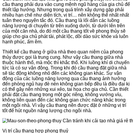
cầu thang phải dựa vào cung mệnh ngũ hàng của gia chủ để
thiết lập hướng. Nhưng trong quá trình xây dựng gặp phải
nhiều hạn chế như diện tích, vị trí… nên không thể nhất nhất
tuân theo nguyên tắc đó. Cầu thang là lối dẫn các luồng
năng lượng di chuyển từ trên xuống dưới, từ dưới lên trên
của một căn nhà, do đó một cầu thang tốt về phong thủy sẽ
giúp cho gia chủ phát tài, phát lộc, dồi dào sức khỏe và luôn
hạnh phúc, ấm êm.
Thiết kế cầu thang ở giữa nhà theo quan niệm của phong
thủy được gọi là trung cung. Như vậy cầu thang giữa nhà
thuộc hành thổ, mà mộc thì khắc thổ. Khi luồng khí di chuyển
tức là có sự vận động. Trong khi đó cầu thang đặt giữa nhà
sẽ tác động không nhỏ đến các không gian khác. Sự vận
động của các luồng năng lượng qua cầu thang ảnh hưởng
đến phòng ngủ hay đè nén không gian bếp đều là điều đại kị
có thể gây nên những xui xẻo, tai họa cho gia chủ. Cần thiết
phải đặt cầu thang trong một góc riêng, không vướng víu,
không liên quan đến các không gian chức năng khác trong
một ngôi nhà. Vì vậy cầu thang nên được đặt ở những vị trí
tốt để hút nguồn năng lượng cho ngôi nhà.
Vị trí cầu thang hợp phong thuỷ