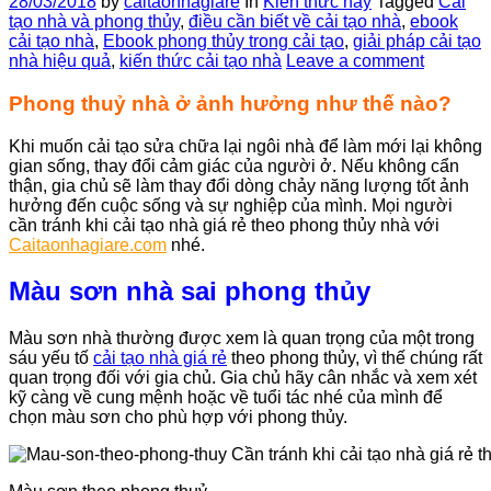
28/03/2018
by
caitaonhagiare
In
Kiến thức hay
Tagged
Cải
tạo nhà và phong thủy
,
điều cần biết về cải tạo nhà
,
ebook
cải tạo nhà
,
Ebook phong thủy trong cải tạo
,
giải pháp cải tạo
nhà hiệu quả
,
kiến thức cải tạo nhà
Leave a comment
Phong thuỷ nhà ở ảnh hưởng như thế nào?
Khi muốn cải tạo sửa chữa lại ngôi nhà để làm mới lại không
gian sống, thay đổi cảm giác của người ở. Nếu không cẩn
thận, gia chủ sẽ làm thay đổi dòng chảy năng lượng tốt ảnh
hưởng đến cuộc sống và sự nghiệp của mình. Mọi người
cần tránh khi cải tạo nhà giá rẻ theo phong thủy nhà với
Caitaonhagiare.com
nhé.
Màu sơn nhà sai phong thủy
Màu sơn nhà thường được xem là quan trọng của một trong
sáu yếu tố
cải tạo nhà giá rẻ
theo phong thủy, vì thế chúng rất
quan trọng đối với gia chủ. Gia chủ hãy cân nhắc và xem xét
kỹ càng về cung mệnh hoặc về tuổi tác nhé của mình để
chọn màu sơn cho phù hợp với phong thủy.