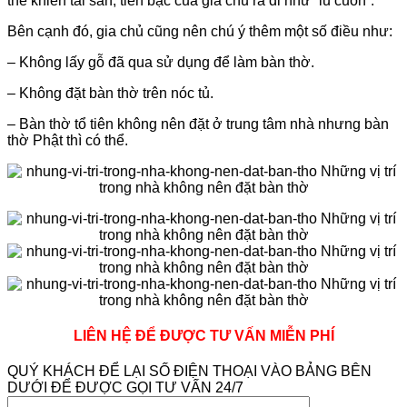
thể khiến tài sản, tiền bạc của gia chủ ra đi như “lũ cuốn”.
Bên cạnh đó, gia chủ cũng nên chú ý thêm một số điều như:
– Không lấy gỗ đã qua sử dụng để làm bàn thờ.
– Không đặt bàn thờ trên nóc tủ.
– Bàn thờ tổ tiên không nên đặt ở trung tâm nhà nhưng bàn
thờ Phật thì có thể.
LIÊN HỆ ĐỂ ĐƯỢC TƯ VẤN MIỄN PHÍ
QUÝ KHÁCH ĐỂ LẠI SỐ ĐIỆN THOẠI VÀO BẢNG BÊN
DƯỚI ĐỂ ĐƯỢC GỌI TƯ VẤN 24/7