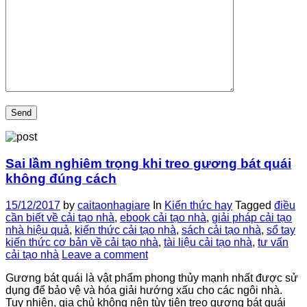
Sai lầm nghiêm trọng khi treo gương bát quái
không đúng cách
15/12/2017
by
caitaonhagiare
In
Kiến thức hay
Tagged
điều
cần biết về cải tạo nhà
,
ebook cải tạo nhà
,
giải pháp cải tạo
nhà hiệu quả
,
kiến thức cải tạo nhà
,
sách cải tạo nhà
,
sổ tay
kiến thức cơ bản về cải tạo nhà
,
tài liệu cải tạo nhà
,
tư vấn
cải tạo nhà
Leave a comment
Gương bát quái là vật phẩm phong thủy mạnh nhất được sử
dụng để bảo vệ và hóa giải hướng xấu cho các ngôi nhà.
Tuy nhiên, gia chủ không nên tùy tiện treo gương bát quái