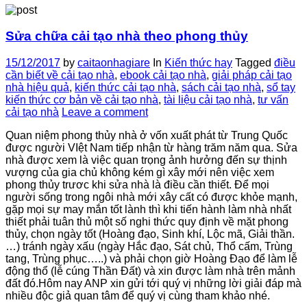
Sửa chữa cải tạo nhà theo phong thủy
15/12/2017
by
caitaonhagiare
In
Kiến thức hay
Tagged
điều
cần biết về cải tạo nhà
,
ebook cải tạo nhà
,
giải pháp cải tạo
nhà hiệu quả
,
kiến thức cải tạo nhà
,
sách cải tạo nhà
,
sổ tay
kiến thức cơ bản về cải tạo nhà
,
tài liệu cải tạo nhà
,
tư vấn
cải tạo nhà
Leave a comment
Quan niệm phong thủy nhà ở vốn xuất phát từ Trung Quốc
được người VIệt Nam tiếp nhận từ hàng trăm năm qua. Sửa
nhà được xem là việc quan trọng ảnh hưởng đến sự thịnh
vượng của gia chủ không kém gì xây mới nên việc xem
phong thủy trươc khi sửa nhà là điều cần thiết. Để mọi
người sống trong ngôi nhà mới xây cất có được khỏe mạnh,
gặp mọi sự may mắn tốt lành thì khi tiến hành làm nhà nhất
thiết phải tuân thủ một số nghi thức quy định về mặt phong
thủy, chọn ngày tốt (Hoàng đạo, Sinh khí, Lộc mã, Giải thần.
…) tránh ngày xấu (ngày Hắc đạo, Sát chủ, Thổ cấm, Trùng
tang, Trùng phục…..) và phải chọn giờ Hoàng Đạo để làm lễ
động thổ (lễ cúng Thần Đất) và xin được làm nhà trên mảnh
đất đó.Hôm nay ANP xin gửi tới quý vị những lời giải đáp mà
nhiều độc giả quan tâm để quý vị cùng tham khảo nhé.