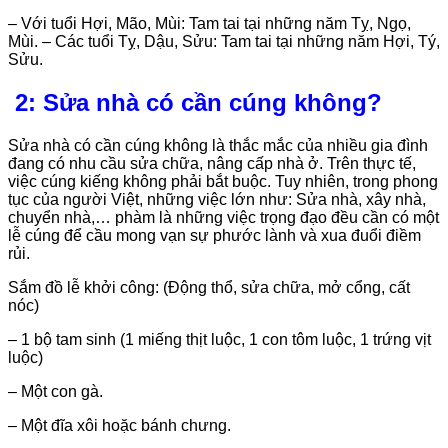
– Với tuổi Hợi, Mão, Mùi: Tam tai tại những năm Tỵ, Ngọ,
Mùi. – Các tuổi Tỵ, Dậu, Sửu: Tam tai tại những năm Hợi, Tý,
Sửu.
2: Sửa nhà có cần cúng không?
Sửa nhà có cần cúng không là thắc mắc của nhiều gia đình
đang có nhu cầu sửa chữa, nâng cấp nhà ở. Trên thực tế,
việc cúng kiếng không phải bắt buộc. Tuy nhiên, trong phong
tục của người Việt, những việc lớn như: Sửa nhà, xây nhà,
chuyển nhà,… phàm là những việc trọng đạo đều cần có một
lễ cúng để cầu mong vạn sự phước lành và xua đuổi điềm
rủi.
Sắm đồ lễ khởi công: (Động thổ, sửa chữa, mở cổng, cất
nóc)
– 1 bộ tam sinh (1 miếng thịt luộc, 1 con tôm luộc, 1 trứng vịt
luộc)
– Một con gà.
– Một đĩa xôi hoặc bánh chưng.