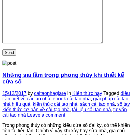
Những sai lầm trong phong thủy khi thiết kế
cửa sổ
15/12/2017
by
caitaonhagiare
In
Kiến thức hay
Tagged
điều
cần biết về cải tạo nhà
,
ebook cải tạo nhà
,
giải pháp cải tạo
nhà hiệu quả
,
kiến thức cải tạo nhà
,
sách cải tạo nhà
,
sổ tay
kiến thức cơ bản về cải tạo nhà
,
tài liệu cải tạo nhà
,
tư vấn
cải tạo nhà
Leave a comment
Trong phong thủy có những kiểu cửa sổ đại kỵ, có thể khiến
tiền tài tiêu tán. Chính vì vậy khi xây hay sửa nhà, gia chủ