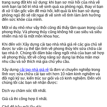
trạng sung đột khi sử dụng: khi bạn sợ mùi hôi của nhà vệ
sinh bạn lại bố trí nhà vệ sinh quá xa phòng ngủ, thay vì bạn
đi xử lí tận gốc vấn đề mùi hôi, kết quả là khi bạn sử dụng
phòng ngủ đó sẽ rất ngại đi vệ sinh vô tình làm ảnh hưởng
đến sức khỏe của mình.
Một ví dụ nhỏ như vậy thôi cũng đủ thấy tầm quan trọng của
phong thủy. Và phong thủy cũng không hề cao siêu và siêu
nhiên mà nó là một môn khoa học.
Khi đến với Xây dựng cải tạo nhà nhà giá rẻ các gia chủ sẽ
được tư vấn cụ thể tận tình về phong thủy khi sửa chữa cải
tạo nhà ở. Chúng tôi đảm bảo rằng ngôi nhà của bạn sẽ hợp
về phong thủy, tốt về công năng sử dụng lại thỏa mãn mọi
nhu cầu và sở thích mà gia chủ yêu cầu.
Xây dựng
cải tạo nhà giá rẻ
là đơn vị chuyên nghiệp trong
lĩnh vực sửa chữa cải tạo với hơn 10 năm kinh nghiệm và
đội ngũ kỹ sư, kiến trúc sư giỏi và có kinh nghiệm. Đến với
chúng tôi các bạn sẽ nhận được:
Dịch vụ chăm sóc tốt nhất.
Giá cả thi công hợp lí nhất.
Chế độ hậu mãi lâu dài.