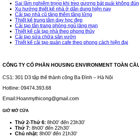
Sai lầm nghiêm trọng khi treo gương bát quái không đú
Xu hướng thiết kế nhà ở dân dụng hiện nay
Cải tạo nhà cũ tăng thêm tầng lửng
Thiết kế trung tâm dạy học đẹp
Cải tạo tân trang phòng ngủ lãng mạn
Thiết kế cải tạo nhà theo phong thủy
Cải tạo sửa chữa sân vườn
Thiết kế cải tạo quán cafe theo phong cách hiện đại
CÔNG TY CỔ PHẦN HOUSING ENVIRONMENT TOÀN CẦ
CS1: 301 D3 tập thể thành công Ba Đình – Hà Nội
Hotline: 09474.393.68
Email:Hoanmythicong@gmail.com
GIỜ MỞ CỬA
Thứ 2-Thứ 6:
8h00′ đến 23h30′
Thứ 7:
8h00′ đến 22h30′
Chủ nhật:
8h00′ đến 21h30′