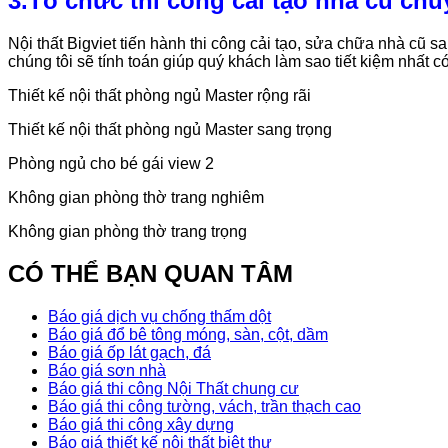
3.Tổ chức thi công cải tạo nhà cũ chuy
Nội thất Bigviet tiến hành thi công cải tạo, sửa chữa nhà cũ 
chúng tôi sẽ tính toán giúp quý khách làm sao tiết kiệm nhất c
Thiết kế nội thất phòng ngủ Master rộng rãi
Thiết kế nội thất phòng ngủ Master sang trọng
Phòng ngủ cho bé gái view 2
Không gian phòng thờ trang nghiêm
Không gian phòng thờ trang trọng
CÓ THỂ BẠN QUAN TÂM
Báo giá dịch vụ chống thấm dột
Báo giá đổ bê tông móng, sàn, cột, dầm
Báo giá ốp lát gạch, đá
Báo giá sơn nhà
Báo giá thi công Nội Thất chung cư
Báo giá thi công tường, vách, trần thạch cao
Báo giá thi công xây dựng
Báo giá thiết kế nội thất biệt thự