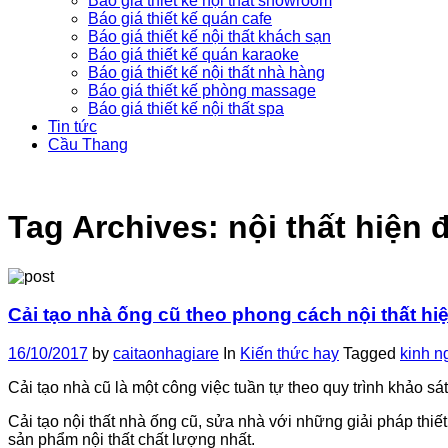
Báo giá thiết kế nội thất showroom
Báo giá thiết kế quán cafe
Báo giá thiết kế nội thất khách sạn
Báo giá thiết kế quán karaoke
Báo giá thiết kế nội thất nhà hàng
Báo giá thiết kế phòng massage
Báo giá thiết kế nội thất spa
Tin tức
Cầu Thang
Tag Archives:
nội thất hiện 
Cải tạo nhà ống cũ theo phong cách nội thất hiệ
16/10/2017
by
caitaonhagiare
In
Kiến thức hay
Tagged
kinh n
Cải tạo nhà cũ là một công việc tuần tự theo quy trình khảo sát
Cải tạo nội thất nhà ống cũ, sửa nhà với những giải pháp thiế
sản phẩm nội thất chất lượng nhất.