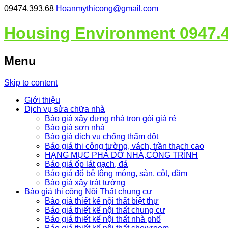
09474.393.68
Hoanmythicong@gmail.com
Housing Environment 0947.
Menu
Skip to content
Giới thiệu
Dịch vụ sửa chữa nhà
Báo giá xây dựng nhà trọn gói giá rẻ
Báo giá sơn nhà
Báo giá dịch vụ chống thấm dột
Báo giá thi công tường, vách, trần thạch cao
HẠNG MỤC PHÁ DỠ NHÀ,CÔNG TRÌNH
Báo giá ốp lát gạch, đá
Báo giá đổ bê tông móng, sàn, cột, dầm
Báo giá xây trát tường
Báo giá thi công Nội Thất chung cư
Báo giá thiết kế nội thất biệt thự
Báo giá thiết kế nội thất chung cư
Báo giá thiết kế nội thất nhà phố