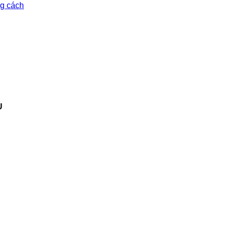
ng cách
U