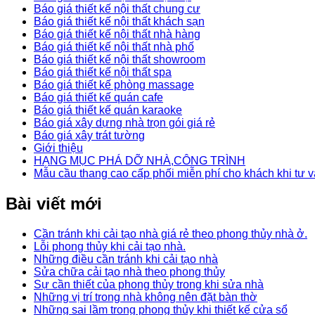
Báo giá thiết kế nội thất chung cư
Báo giá thiết kế nội thất khách sạn
Báo giá thiết kế nội thất nhà hàng
Báo giá thiết kế nội thất nhà phố
Báo giá thiết kế nội thất showroom
Báo giá thiết kế nội thất spa
Báo giá thiết kế phòng massage
Báo giá thiết kế quán cafe
Báo giá thiết kế quán karaoke
Báo giá xây dựng nhà trọn gói giá rẻ
Báo giá xây trát tường
Giới thiệu
HẠNG MỤC PHÁ DỠ NHÀ,CÔNG TRÌNH
Mẫu cầu thang cao cấp phối miễn phí cho khách khi tư v
Bài viết mới
Cần tránh khi cải tạo nhà giá rẻ theo phong thủy nhà ở.
Lỗi phong thủy khi cải tạo nhà.
Những điều cần tránh khi cải tạo nhà
Sửa chữa cải tạo nhà theo phong thủy
Sự cần thiết của phong thủy trong khi sửa nhà
Những vị trí trong nhà không nên đặt bàn thờ
Những sai lầm trong phong thủy khi thiết kế cửa sổ