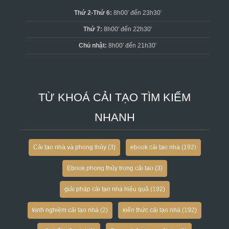
Thứ 2-Thứ 6:
8h00′ đến 23h30′
Thứ 7:
8h00′ đến 22h30′
Chủ nhật:
8h00′ đến 21h30′
TỪ KHOÁ CẢI TẠO TÌM KIẾM
NHANH
Cải tạo nhà và phong thủy
(3)
ebook cải tạo nhà
(192)
Ebook phong thủy trong cải tạo
(3)
giải pháp cải tạo nhà hiệu quả
(192)
kinh nghiệm cải tạo nhà
(2)
kiến thức cải tạo nhà
(192)