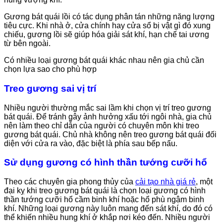
Gương bát quái lồi có tác dụng phân tán những năng lượng
tiêu cực. Khi nhà ở, cửa chính hay cửa sổ bị vật gì đó xung
chiếu, gương lồi sẽ giúp hóa giải sát khí, hạn chế tai ương
từ bên ngoài.
Có nhiều loại gương bát quái khác nhau nên gia chủ cần
chọn lựa sao cho phù hợp
Treo gương sai vị trí
Nhiều người thường mắc sai lầm khi chọn vị trí treo gương
bát quái. Để tránh gây ảnh hưởng xấu tới ngôi nhà, gia chủ
nên làm theo chỉ dẫn của người có chuyên môn khi treo
gương bát quái. Chủ nhà không nên treo gương bát quái đối
diện với cửa ra vào, đặc biệt là phía sau bếp nấu.
Sử dụng gương có hình thần tướng cưỡi hổ
Theo các chuyên gia phong thủy của
cải tạo nhà giá rẻ
, một
đại kỵ khi treo gương bát quái là chọn loại gương có hình
thần tướng cưỡi hổ cầm binh khí hoặc hổ phù ngậm binh
khí. Những loại gương này luôn mang đến sát khí, do đó có
thể khiến nhiều hung khí ở khắp nơi kéo đến. Nhiều người