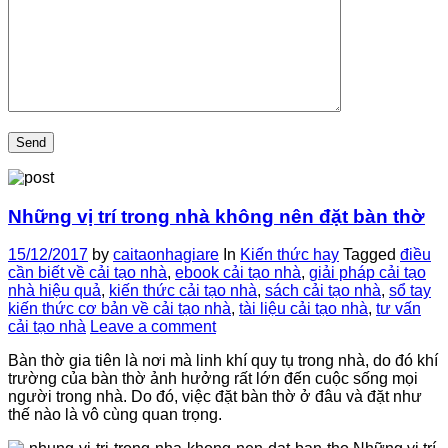
Những vị trí trong nhà không nên đặt bàn thờ
15/12/2017
by
caitaonhagiare
In
Kiến thức hay
Tagged
điều
cần biết về cải tạo nhà
,
ebook cải tạo nhà
,
giải pháp cải tạo
nhà hiệu quả
,
kiến thức cải tạo nhà
,
sách cải tạo nhà
,
sổ tay
kiến thức cơ bản về cải tạo nhà
,
tài liệu cải tạo nhà
,
tư vấn
cải tạo nhà
Leave a comment
Bàn thờ gia tiên là nơi mà linh khí quy tụ trong nhà, do đó khí
trường của bàn thờ ảnh hưởng rất lớn đến cuộc sống mọi
người trong nhà. Do đó, việc đặt bàn thờ ở đâu và đặt như
thế nào là vô cùng quan trọng.