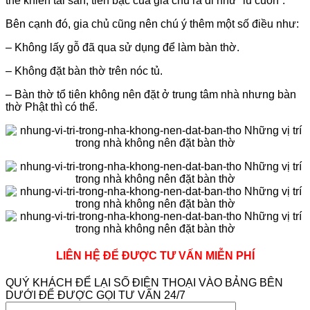
thể khiến tài sản, tiền bạc của gia chủ ra đi như “lũ cuốn”.
Bên cạnh đó, gia chủ cũng nên chú ý thêm một số điều như:
– Không lấy gỗ đã qua sử dụng để làm bàn thờ.
– Không đặt bàn thờ trên nóc tủ.
– Bàn thờ tổ tiên không nên đặt ở trung tâm nhà nhưng bàn
thờ Phật thì có thể.
LIÊN HỆ ĐỂ ĐƯỢC TƯ VẤN MIỄN PHÍ
QUÝ KHÁCH ĐỂ LẠI SỐ ĐIỆN THOẠI VÀO BẢNG BÊN
DƯỚI ĐỂ ĐƯỢC GỌI TƯ VẤN 24/7