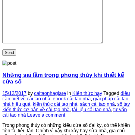
Những sai lầm trong phong thủy khi thiết kế
cửa sổ
15/12/2017
by
caitaonhagiare
In
Kiến thức hay
Tagged
điều
cần biết về cải tạo nhà
,
ebook cải tạo nhà
,
giải pháp cải tạo
nhà hiệu quả
,
kiến thức cải tạo nhà
,
sách cải tạo nhà
,
sổ tay
kiến thức cơ bản về cải tạo nhà
,
tài liệu cải tạo nhà
,
tư vấn
cải tạo nhà
Leave a comment
Trong phong thủy có những kiểu cửa sổ đại kỵ, có thể khiến
tiền tài tiêu tán. Chính vì vậy khi xây hay sửa nhà, gia chủ