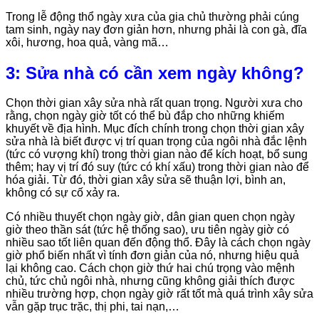
Trong lễ động thổ ngày xưa của gia chủ thường phải cúng
tam sinh, ngày nay đơn giản hơn, nhưng phải là con gà, đĩa
xôi, hương, hoa quả, vàng mã…
3: Sửa nhà có cần xem ngày không?
Chọn thời gian xây sửa nhà rất quan trọng. Người xưa cho
rằng, chọn ngày giờ tốt có thể bù đắp cho những khiếm
khuyết về địa hình. Mục đích chính trong chọn thời gian xây
sửa nhà là biết được vị trí quan trọng của ngôi nhà đắc lệnh
(tức có vượng khí) trong thời gian nào để kích hoạt, bổ sung
thêm; hay vị trí đó suy (tức có khí xấu) trong thời gian nào để
hóa giải. Từ đó, thời gian xây sửa sẽ thuận lợi, bình an,
không có sự cố xảy ra.
Có nhiều thuyết chọn ngày giờ, dân gian quen chọn ngày
giờ theo thần sát (tức hệ thống sao), ưu tiên ngày giờ có
nhiều sao tốt liên quan đến động thổ. Đây là cách chọn ngày
giờ phổ biến nhất vì tính đơn giản của nó, nhưng hiệu quả
lại không cao. Cách chọn giờ thứ hai chú trọng vào mệnh
chủ, tức chủ ngôi nhà, nhưng cũng không giải thích được
nhiều trường hợp, chọn ngày giờ rất tốt mà quá trình xây sửa
vẫn gặp trục trặc, thị phi, tai nạn,…