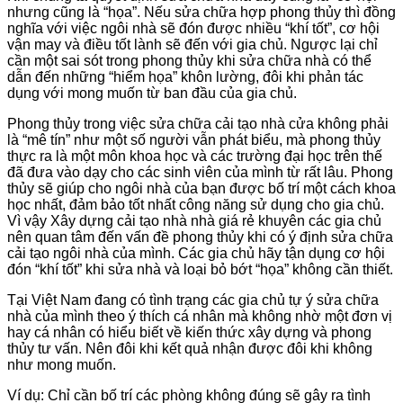
nhưng cũng là “họa”. Nếu sửa chữa hợp phong thủy thì đồng
nghĩa với việc ngôi nhà sẽ đón được nhiều “khí tốt”, cơ hội
vận may và điều tốt lành sẽ đến với gia chủ. Ngược lại chỉ
cần một sai sót trong phong thủy khi sửa chữa nhà có thể
dẫn đến những “hiểm họa” khôn lường, đôi khi phản tác
dụng với mong muốn từ ban đầu của gia chủ.
Phong thủy trong việc sửa chữa cải tạo nhà cửa không phải
là “mê tín” như một số người vẫn phát biểu, mà phong thủy
thực ra là một môn khoa học và các trường đại học trên thế
đã đưa vào dạy cho các sinh viên của mình từ rất lâu. Phong
thủy sẽ giúp cho ngôi nhà của bạn được bố trí một cách khoa
học nhất, đảm bảo tốt nhất công năng sử dụng cho gia chủ.
Vì vậy Xây dựng cải tạo nhà nhà giá rẻ khuyên các gia chủ
nên quan tâm đến vấn đề phong thủy khi có ý định sửa chữa
cải tạo ngôi nhà của mình. Các gia chủ hãy tận dụng cơ hội
đón “khí tốt” khi sửa nhà và loại bỏ bớt “họa” không cần thiết.
Tại Việt Nam đang có tình trạng các gia chủ tự ý sửa chữa
nhà của mình theo ý thích cá nhân mà không nhờ một đơn vị
hay cá nhân có hiểu biết về kiến thức xây dựng và phong
thủy tư vấn. Nên đôi khi kết quả nhận được đôi khi không
như mong muốn.
Ví dụ: Chỉ cần bố trí các phòng không đúng sẽ gây ra tình