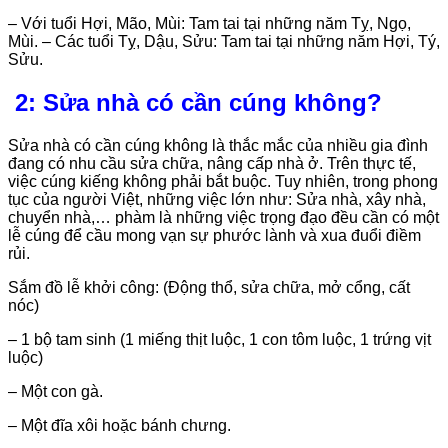
– Với tuổi Hợi, Mão, Mùi: Tam tai tại những năm Tỵ, Ngọ,
Mùi. – Các tuổi Tỵ, Dậu, Sửu: Tam tai tại những năm Hợi, Tý,
Sửu.
2: Sửa nhà có cần cúng không?
Sửa nhà có cần cúng không là thắc mắc của nhiều gia đình
đang có nhu cầu sửa chữa, nâng cấp nhà ở. Trên thực tế,
việc cúng kiếng không phải bắt buộc. Tuy nhiên, trong phong
tục của người Việt, những việc lớn như: Sửa nhà, xây nhà,
chuyển nhà,… phàm là những việc trọng đạo đều cần có một
lễ cúng để cầu mong vạn sự phước lành và xua đuổi điềm
rủi.
Sắm đồ lễ khởi công: (Động thổ, sửa chữa, mở cổng, cất
nóc)
– 1 bộ tam sinh (1 miếng thịt luộc, 1 con tôm luộc, 1 trứng vịt
luộc)
– Một con gà.
– Một đĩa xôi hoặc bánh chưng.