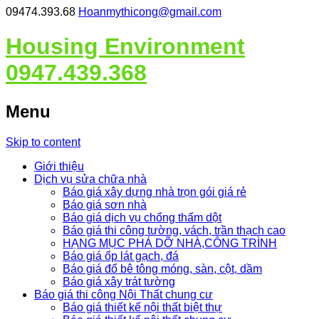
09474.393.68
Hoanmythicong@gmail.com
Housing Environment
0947.439.368
Menu
Skip to content
Giới thiệu
Dịch vụ sửa chữa nhà
Báo giá xây dựng nhà trọn gói giá rẻ
Báo giá sơn nhà
Báo giá dịch vụ chống thấm dột
Báo giá thi công tường, vách, trần thạch cao
HẠNG MỤC PHÁ DỠ NHÀ,CÔNG TRÌNH
Báo giá ốp lát gạch, đá
Báo giá đổ bê tông móng, sàn, cột, dầm
Báo giá xây trát tường
Báo giá thi công Nội Thất chung cư
Báo giá thiết kế nội thất biệt thự