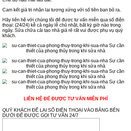
Cam kết giá trị nhận lại tương xứng với số tiền bạn bỏ ra.
Hãy liên hệ với chúng tôi để được tư vấn miễn qua số điện
thoại: (24/24) kễ cả ngày lễ chủ nhật, bất kỳ giờ nào trong
ngày. Sửa chữa cải tạo nhà giá rẻ rất vui được phụ vụ quý
khách.
LIÊN HỆ ĐỂ ĐƯỢC TƯ VẤN MIỄN PHÍ
QUÝ KHÁCH ĐỂ LẠI SỐ ĐIỆN THOẠI VÀO BẢNG BÊN
DƯỚI ĐỂ ĐƯỢC GỌI TƯ VẤN 24/7