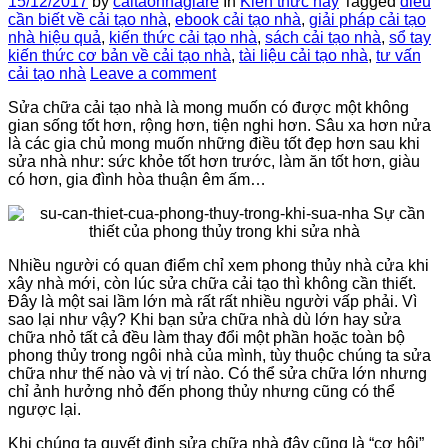
15/12/2017
by
caitaonhagiare
In
Kiến thức hay
Tagged
điều
cần biết về cải tạo nhà
,
ebook cải tạo nhà
,
giải pháp cải tạo
nhà hiệu quả
,
kiến thức cải tạo nhà
,
sách cải tạo nhà
,
sổ tay
kiến thức cơ bản về cải tạo nhà
,
tài liệu cải tạo nhà
,
tư vấn
cải tạo nhà
Leave a comment
Sửa chữa cải tạo nhà là mong muốn có được một không
gian sống tốt hơn, rộng hơn, tiện nghi hơn. Sâu xa hơn nửa
là các gia chủ mong muốn những điều tốt đẹp hơn sau khi
sửa nhà như: sức khỏe tốt hơn trước, làm ăn tốt hơn, giàu
có hơn, gia đình hòa thuận êm ấm…
Nhiều người có quan điểm chỉ xem phong thủy nhà cửa khi
xây nhà mới, còn lúc sửa chữa cải tạo thì không cần thiết.
Đây là một sai lầm lớn mà rất rất nhiều người vấp phải. Vì
sao lại như vậy? Khi bạn sửa chữa nhà dù lớn hay sửa
chữa nhỏ tất cả đều làm thay đổi một phần hoặc toàn bộ
phong thủy trong ngôi nhà của mình, tùy thuộc chúng ta sửa
chữa như thế nào và vị trí nào. Có thể sửa chữa lớn nhưng
chỉ ảnh hưởng nhỏ đến phong thủy nhưng cũng có thể
ngược lại.
Khi chúng ta quyết định sửa chữa nhà đây cũng là “cơ hội”