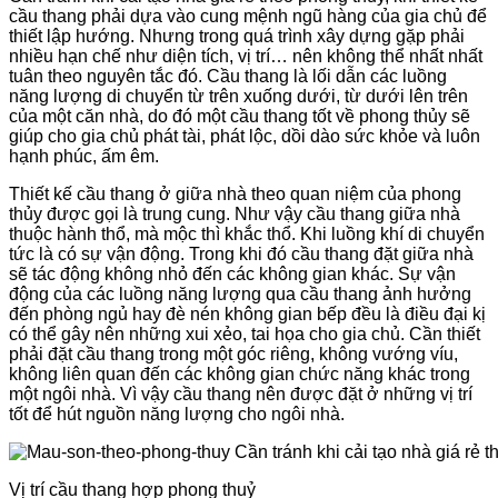
cầu thang phải dựa vào cung mệnh ngũ hàng của gia chủ để
thiết lập hướng. Nhưng trong quá trình xây dựng gặp phải
nhiều hạn chế như diện tích, vị trí… nên không thể nhất nhất
tuân theo nguyên tắc đó. Cầu thang là lối dẫn các luồng
năng lượng di chuyển từ trên xuống dưới, từ dưới lên trên
của một căn nhà, do đó một cầu thang tốt về phong thủy sẽ
giúp cho gia chủ phát tài, phát lộc, dồi dào sức khỏe và luôn
hạnh phúc, ấm êm.
Thiết kế cầu thang ở giữa nhà theo quan niệm của phong
thủy được gọi là trung cung. Như vậy cầu thang giữa nhà
thuộc hành thổ, mà mộc thì khắc thổ. Khi luồng khí di chuyển
tức là có sự vận động. Trong khi đó cầu thang đặt giữa nhà
sẽ tác động không nhỏ đến các không gian khác. Sự vận
động của các luồng năng lượng qua cầu thang ảnh hưởng
đến phòng ngủ hay đè nén không gian bếp đều là điều đại kị
có thể gây nên những xui xẻo, tai họa cho gia chủ. Cần thiết
phải đặt cầu thang trong một góc riêng, không vướng víu,
không liên quan đến các không gian chức năng khác trong
một ngôi nhà. Vì vậy cầu thang nên được đặt ở những vị trí
tốt để hút nguồn năng lượng cho ngôi nhà.
Vị trí cầu thang hợp phong thuỷ