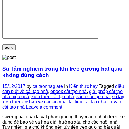
Sai lầm nghiêm trọng khi treo gương bát quái
không đúng cách
15/12/2017
by
caitaonhagiare
In
Kiến thức hay
Tagged
điều
cần biết về cải tạo nhà
,
ebook cải tạo nhà
,
giải pháp cải tạo
nhà hiệu quả
,
kiến thức cải tạo nhà
,
sách cải tạo nhà
,
sổ tay
kiến thức cơ bản về cải tạo nhà
,
tài liệu cải tạo nhà
,
tư vấn
cải tạo nhà
Leave a comment
Gương bát quái là vật phẩm phong thủy mạnh nhất được sử
dụng để bảo vệ và hóa giải hướng xấu cho các ngôi nhà.
Tuy nhiên, gia chủ không nên tùy tiện treo gương bát quái