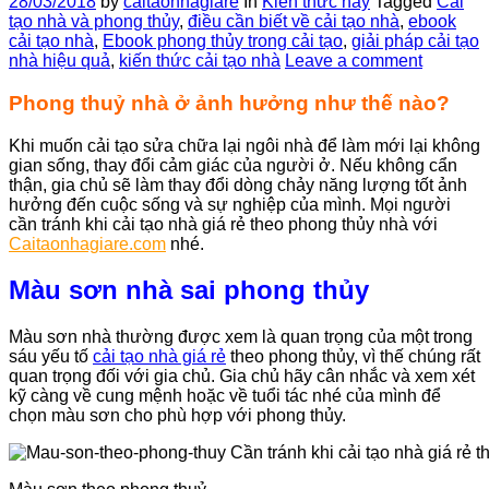
28/03/2018
by
caitaonhagiare
In
Kiến thức hay
Tagged
Cải
tạo nhà và phong thủy
,
điều cần biết về cải tạo nhà
,
ebook
cải tạo nhà
,
Ebook phong thủy trong cải tạo
,
giải pháp cải tạo
nhà hiệu quả
,
kiến thức cải tạo nhà
Leave a comment
Phong thuỷ nhà ở ảnh hưởng như thế nào?
Khi muốn cải tạo sửa chữa lại ngôi nhà để làm mới lại không
gian sống, thay đổi cảm giác của người ở. Nếu không cẩn
thận, gia chủ sẽ làm thay đổi dòng chảy năng lượng tốt ảnh
hưởng đến cuộc sống và sự nghiệp của mình. Mọi người
cần tránh khi cải tạo nhà giá rẻ theo phong thủy nhà với
Caitaonhagiare.com
nhé.
Màu sơn nhà sai phong thủy
Màu sơn nhà thường được xem là quan trọng của một trong
sáu yếu tố
cải tạo nhà giá rẻ
theo phong thủy, vì thế chúng rất
quan trọng đối với gia chủ. Gia chủ hãy cân nhắc và xem xét
kỹ càng về cung mệnh hoặc về tuổi tác nhé của mình để
chọn màu sơn cho phù hợp với phong thủy.