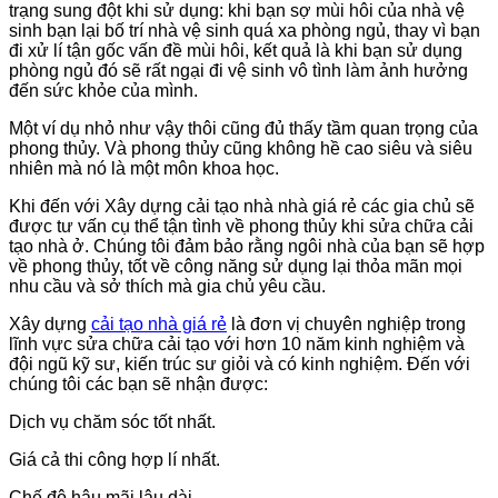
trạng sung đột khi sử dụng: khi bạn sợ mùi hôi của nhà vệ
sinh bạn lại bố trí nhà vệ sinh quá xa phòng ngủ, thay vì bạn
đi xử lí tận gốc vấn đề mùi hôi, kết quả là khi bạn sử dụng
phòng ngủ đó sẽ rất ngại đi vệ sinh vô tình làm ảnh hưởng
đến sức khỏe của mình.
Một ví dụ nhỏ như vậy thôi cũng đủ thấy tầm quan trọng của
phong thủy. Và phong thủy cũng không hề cao siêu và siêu
nhiên mà nó là một môn khoa học.
Khi đến với Xây dựng cải tạo nhà nhà giá rẻ các gia chủ sẽ
được tư vấn cụ thể tận tình về phong thủy khi sửa chữa cải
tạo nhà ở. Chúng tôi đảm bảo rằng ngôi nhà của bạn sẽ hợp
về phong thủy, tốt về công năng sử dụng lại thỏa mãn mọi
nhu cầu và sở thích mà gia chủ yêu cầu.
Xây dựng
cải tạo nhà giá rẻ
là đơn vị chuyên nghiệp trong
lĩnh vực sửa chữa cải tạo với hơn 10 năm kinh nghiệm và
đội ngũ kỹ sư, kiến trúc sư giỏi và có kinh nghiệm. Đến với
chúng tôi các bạn sẽ nhận được:
Dịch vụ chăm sóc tốt nhất.
Giá cả thi công hợp lí nhất.
Chế độ hậu mãi lâu dài.