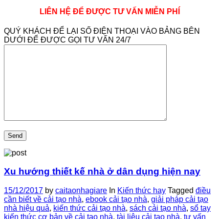
LIÊN HỆ ĐỂ ĐƯỢC TƯ VẤN MIỄN PHÍ
QUÝ KHÁCH ĐỂ LẠI SỐ ĐIỆN THOẠI VÀO BẢNG BÊN
DƯỚI ĐỂ ĐƯỢC GỌI TƯ VẤN 24/7
Xu hướng thiết kế nhà ở dân dụng hiện nay
15/12/2017
by
caitaonhagiare
In
Kiến thức hay
Tagged
điều
cần biết về cải tạo nhà
,
ebook cải tạo nhà
,
giải pháp cải tạo
nhà hiệu quả
,
kiến thức cải tạo nhà
,
sách cải tạo nhà
,
sổ tay
kiến thức cơ bản về cải tạo nhà
,
tài liệu cải tạo nhà
,
tư vấn