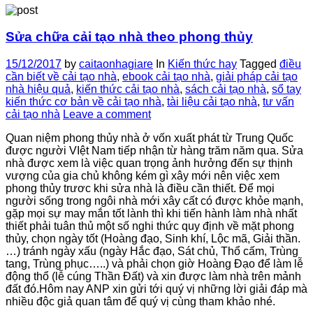
Sửa chữa cải tạo nhà theo phong thủy
15/12/2017
by
caitaonhagiare
In
Kiến thức hay
Tagged
điều
cần biết về cải tạo nhà
,
ebook cải tạo nhà
,
giải pháp cải tạo
nhà hiệu quả
,
kiến thức cải tạo nhà
,
sách cải tạo nhà
,
sổ tay
kiến thức cơ bản về cải tạo nhà
,
tài liệu cải tạo nhà
,
tư vấn
cải tạo nhà
Leave a comment
Quan niệm phong thủy nhà ở vốn xuất phát từ Trung Quốc
được người VIệt Nam tiếp nhận từ hàng trăm năm qua. Sửa
nhà được xem là việc quan trọng ảnh hưởng đến sự thịnh
vượng của gia chủ không kém gì xây mới nên việc xem
phong thủy trươc khi sửa nhà là điều cần thiết. Để mọi
người sống trong ngôi nhà mới xây cất có được khỏe mạnh,
gặp mọi sự may mắn tốt lành thì khi tiến hành làm nhà nhất
thiết phải tuân thủ một số nghi thức quy định về mặt phong
thủy, chọn ngày tốt (Hoàng đạo, Sinh khí, Lộc mã, Giải thần.
…) tránh ngày xấu (ngày Hắc đạo, Sát chủ, Thổ cấm, Trùng
tang, Trùng phục…..) và phải chọn giờ Hoàng Đạo để làm lễ
động thổ (lễ cúng Thần Đất) và xin được làm nhà trên mảnh
đất đó.Hôm nay ANP xin gửi tới quý vị những lời giải đáp mà
nhiều độc giả quan tâm để quý vị cùng tham khảo nhé.