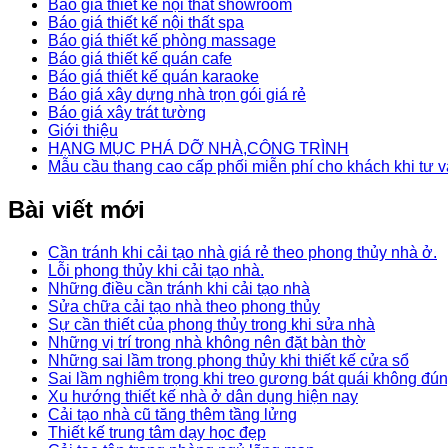
Báo giá thiết kế nội thất showroom
Báo giá thiết kế nội thất spa
Báo giá thiết kế phòng massage
Báo giá thiết kế quán cafe
Báo giá thiết kế quán karaoke
Báo giá xây dựng nhà trọn gói giá rẻ
Báo giá xây trát tường
Giới thiệu
HẠNG MỤC PHÁ DỠ NHÀ,CÔNG TRÌNH
Mẫu cầu thang cao cấp phối miễn phí cho khách khi tư v
Bài viết mới
Cần tránh khi cải tạo nhà giá rẻ theo phong thủy nhà ở.
Lỗi phong thủy khi cải tạo nhà.
Những điều cần tránh khi cải tạo nhà
Sửa chữa cải tạo nhà theo phong thủy
Sự cần thiết của phong thủy trong khi sửa nhà
Những vị trí trong nhà không nên đặt bàn thờ
Những sai lầm trong phong thủy khi thiết kế cửa sổ
Sai lầm nghiêm trọng khi treo gương bát quái không đú
Xu hướng thiết kế nhà ở dân dụng hiện nay
Cải tạo nhà cũ tăng thêm tầng lửng
Thiết kế trung tâm dạy học đẹp