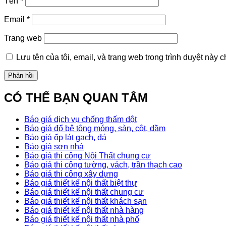
Tên
*
Email
*
Trang web
Lưu tên của tôi, email, và trang web trong trình duyệt này ch
CÓ THỂ BẠN QUAN TÂM
Báo giá dịch vụ chống thấm dột
Báo giá đổ bê tông móng, sàn, cột, dầm
Báo giá ốp lát gạch, đá
Báo giá sơn nhà
Báo giá thi công Nội Thất chung cư
Báo giá thi công tường, vách, trần thạch cao
Báo giá thi công xây dựng
Báo giá thiết kế nội thất biệt thự
Báo giá thiết kế nội thất chung cư
Báo giá thiết kế nội thất khách sạn
Báo giá thiết kế nội thất nhà hàng
Báo giá thiết kế nội thất nhà phố