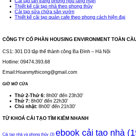
Cải tạo tân trang phòng ngủ lãng mạn
Thiết kế cải tạo nhà theo phong thủy
Cải tạo sửa chữa sân vườn
Thiết kế cải tạo quán cafe theo phong cách hiện đại
CÔNG TY CỔ PHẦN HOUSING ENVIRONMENT TOÀN CẦ
CS1: 301 D3 tập thể thành công Ba Đình – Hà Nội
Hotline: 09474.393.68
Email:Hoanmythicong@gmail.com
GIỜ MỞ CỬA
Thứ 2-Thứ 6:
8h00′ đến 23h30′
Thứ 7:
8h00′ đến 22h30′
Chủ nhật:
8h00′ đến 21h30′
TỪ KHOÁ CẢI TẠO TÌM KIẾM NHANH
ebook cải tạo nhà
(1
Cải tạo nhà và phong thủy
(3)