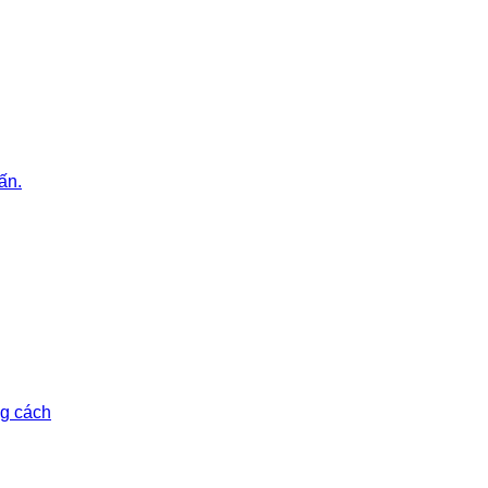
ấn.
ng cách