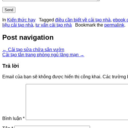
In
Kiến thức hay
Tagged
điều cần biết về cải tạo nhà
,
ebook c
liệu cải tạo nhà
,
tư vấn cải tạo nhà
Bookmark the
permalink
.
Post navigation
←
Cải tạo sửa chữa sân vườn
Cải tạo tân trang phòng ngủ lãng mạn
→
Trả lời
Email của bạn sẽ không được hiển thị công khai.
Các trường 
Bình luận
*