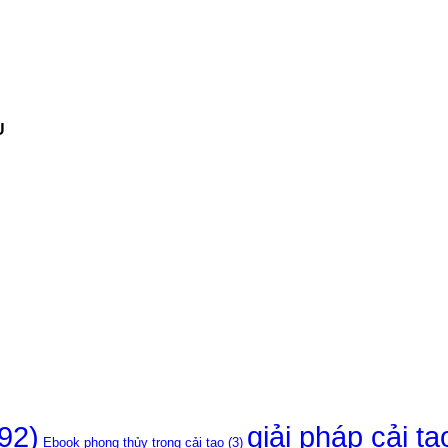
U
92)
giải pháp cải t
Ebook phong thủy trong cải tạo
(3)