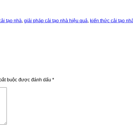
ải tạo nhà
,
giải pháp cải tạo nhà hiệu quả
,
kiến thức cải tạo nh
bắt buộc được đánh dấu
*