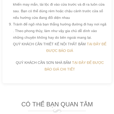
khiến may mắn, tài lộc đi vào cửa trước và đi ra luôn cửa
sau. Bạn có thể dùng rèm hoặc chậu cảnh trước cửa sổ
nếu hướng cửa đang đối diện nhau
Tránh để ngõ nhà bạn thẳng hướng đường đi hay nơi ngã
. Theo phong thủy, làm như vậy gia chủ dễ dính vào
những chuyện không hay do bên ngoài mang lại.
QUÝ KHÁCH CẦN THIẾT KẾ NỘI THẤT BẤM
TẠI ĐÂY ĐỂ
ĐƯỢC BÁO GIÁ
QUÝ KHÁCH CẦN SƠN NHÀ BẤM
TẠI ĐÂY ĐỂ ĐƯỢC
BÁO GIÁ CHI TIẾT
CÓ THỂ BẠN QUAN TÂM