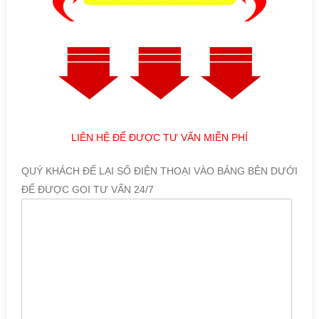
LIÊN HỆ ĐỂ ĐƯỢC TƯ VẤN MIỄN PHÍ
QUÝ KHÁCH ĐỂ LẠI SỐ ĐIỆN THOẠI VÀO BẢNG BÊN DƯỚI
ĐỂ ĐƯỢC GỌI TƯ VẤN 24/7