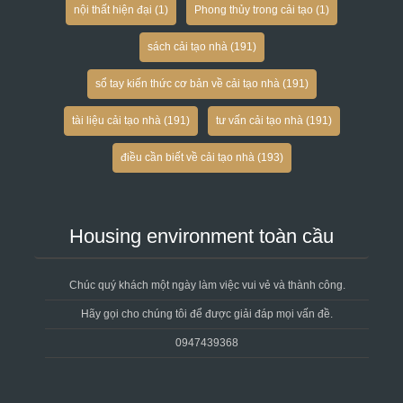
nội thất hiện đại
(1)
Phong thủy trong cải tạo
(1)
sách cải tạo nhà
(191)
sổ tay kiến thức cơ bản về cải tạo nhà
(191)
tài liệu cải tạo nhà
(191)
tư vấn cải tạo nhà
(191)
điều cần biết về cải tạo nhà
(193)
Housing environment toàn cầu
Chúc quý khách một ngày làm việc vui vẻ và thành công.
Hãy gọi cho chúng tôi để được giải đáp mọi vấn đề.
0947439368