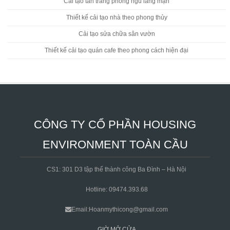
Cải tạo tân trang phòng ngủ lãng mạn
Thiết kế cải tạo nhà theo phong thủy
Cải tạo sửa chữa sân vườn
Thiết kế cải tạo quán cafe theo phong cách hiện đại
CÔNG TY CỔ PHẦN HOUSING
ENVIRONMENT TOÀN CẦU
CS1: 301 D3 tập thể thành công Ba Đình – Hà Nội
Hotline: 09474.393.68
Email:Hoanmythicong@gmail.com
GIỜ MỞ CỬA