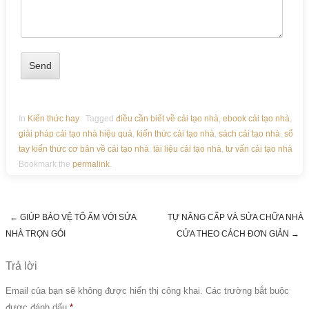
In
Kiến thức hay
Tagged
điều cần biết về cải tạo nhà
,
ebook cải tạo nhà
,
giải pháp cải tạo nhà hiệu quả
,
kiến thức cải tạo nhà
,
sách cải tạo nhà
,
sổ
tay kiến thức cơ bản về cải tạo nhà
,
tài liệu cải tạo nhà
,
tư vấn cải tạo nhà
Bookmark the
permalink
.
←
GIÚP BẢO VỆ TỔ ẤM VỚI SỬA
TỰ NÂNG CẤP VÀ SỬA CHỮA NHÀ
Post navigation
NHÀ TRỌN GÓI
CỬA THEO CÁCH ĐƠN GIẢN
→
Trả lời
Email của bạn sẽ không được hiển thị công khai.
Các trường bắt buộc
được đánh dấu
*