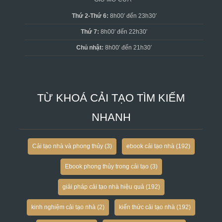
Thứ 2-Thứ 6:
8h00′ đến 23h30′
Thứ 7:
8h00′ đến 22h30′
Chủ nhật:
8h00′ đến 21h30′
TỪ KHOÁ CẢI TẠO TÌM KIẾM
NHANH
Cải tạo nhà và phong thủy
(3)
ebook cải tạo nhà
(192)
Ebook phong thủy trong cải tạo
(3)
giải pháp cải tạo nhà hiệu quả
(192)
kinh nghiệm cải tạo nhà
(2)
kiến thức cải tạo nhà
(192)