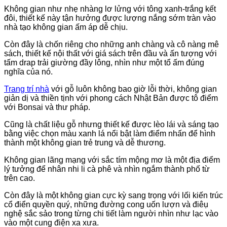
Không gian như nhẹ nhàng lơ lửng với tông xanh-trắng kết
đôi, thiết kế này tận hưởng được lượng nắng sớm tràn vào
nhà tạo không gian ấm áp dễ chịu.
Còn đây là chốn riêng cho những anh chàng và cô nàng mê
sách, thiết kế nội thất với giá sách trên đầu và ấn tượng với
tấm drap trải giường đầy lông, nhìn như một tổ ấm đúng
nghĩa của nó.
Trang trí nhà
với gỗ luôn không bao giờ lỗi thời, không gian
giản dị và thiền tịnh với phong cách Nhật Bản được tô điểm
với Bonsai và thư pháp.
Cũng là chất liệu gỗ nhưng thiết kế được lèo lái và sáng tạo
bằng việc chọn màu xanh lá nổi bật làm điểm nhấn để hình
thành một không gian trẻ trung và dễ thương.
Không gian lãng mạng với sắc tím mộng mơ là một địa điểm
lý tưởng để nhân nhi li cà phê và nhìn ngắm thành phố từ
trên cao.
Còn đây là một không gian cực kỳ sang trọng với lối kiến trúc
cổ điển quyền quý, những đường cong uốn lượn và điêụ
nghệ sắc sảo trong từng chi tiết làm người nhìn như lạc vào
vào một cung điện xa xưa.