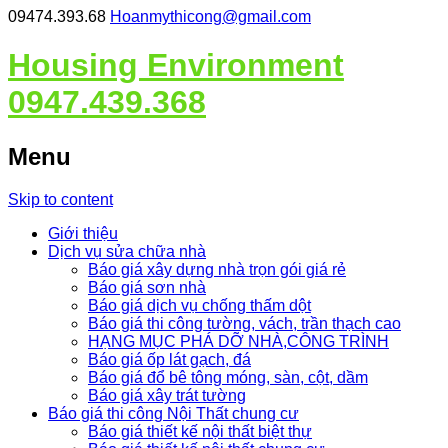
09474.393.68
Hoanmythicong@gmail.com
Housing Environment
0947.439.368
Menu
Skip to content
Giới thiệu
Dịch vụ sửa chữa nhà
Báo giá xây dựng nhà trọn gói giá rẻ
Báo giá sơn nhà
Báo giá dịch vụ chống thấm dột
Báo giá thi công tường, vách, trần thạch cao
HẠNG MỤC PHÁ DỠ NHÀ,CÔNG TRÌNH
Báo giá ốp lát gạch, đá
Báo giá đổ bê tông móng, sàn, cột, dầm
Báo giá xây trát tường
Báo giá thi công Nội Thất chung cư
Báo giá thiết kế nội thất biệt thự