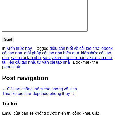
In
Kiến thức hay
Tagged
điều cần biết về cải tạo nhà
,
ebook
cải tạo nhà
,
giải pháp cải tạo nhà hiệu quả
,
kiến thức cải tạo
nhà
,
sách cải tạo nhà
,
sổ tay kiến thức cơ bản về cải tạo nhà
,
tài liệu cải tạo nhà
,
tư vấn cải tạo nhà
Bookmark the
permalink
.
Post navigation
←
Cải tạo chống thấm cho phòng vệ sinh
Thiết kế biệt thự đẹp theo phong thủy
→
Trả lời
Email của bạn sẽ không được hiển thị công khai.
Các