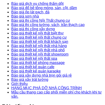
Báo giá dịch vụ chống thấm dột
Báo giá đổ bê tông móng, sàn, cột, dầm
Báo giá ốp lát gạch, đá
Báo giá sơn nhà
Báo giá thi công Nội Thất chung cư
Báo giá thi công tường, vách, trần thạch cao
Báo giá thi công xây dựng
Báo giá thiết kế nội thất biệt thự
Báo giá thiết kế nội thất chung cư
Báo giá thiết kế nội thất khách sạn
Báo giá thiết kế nội thất nhà hàng
Báo giá thiết kế nội thất nhà phố
Báo giá thiết kế nội thất showroom
Báo giá thiết kế nội thất spa
Báo giá thiết kế phòng massage
Báo giá thiết kế quán cafe
Báo giá thiết kế quán karaoke
Báo giá xây dựng nhà trọn gói giá rẻ
Báo giá xây trát tường
Giới thiệu
HẠNG MỤC PHÁ DỠ NHÀ,CÔNG TRÌNH
Mẫu cầu thang cao cấp phối miễn phí cho khách khi tư
vấn.