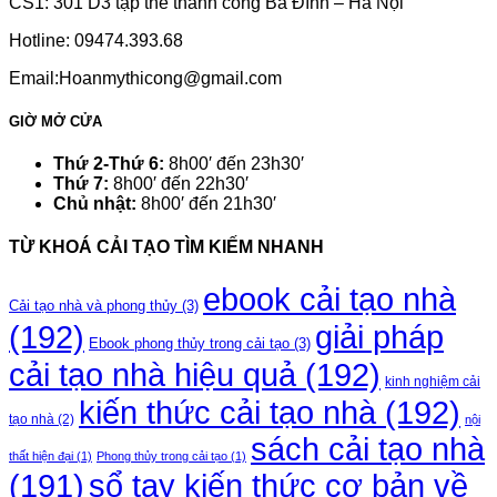
CS1: 301 D3 tập thể thành công Ba Đình – Hà Nội
Hotline: 09474.393.68
Email:Hoanmythicong@gmail.com
GIỜ MỞ CỬA
Thứ 2-Thứ 6:
8h00′ đến 23h30′
Thứ 7:
8h00′ đến 22h30′
Chủ nhật:
8h00′ đến 21h30′
TỪ KHOÁ CẢI TẠO TÌM KIẾM NHANH
ebook cải tạo nhà
Cải tạo nhà và phong thủy
(3)
(192)
giải pháp
Ebook phong thủy trong cải tạo
(3)
cải tạo nhà hiệu quả
(192)
kinh nghiệm cải
kiến thức cải tạo nhà
(192)
tạo nhà
(2)
nội
sách cải tạo nhà
thất hiện đại
(1)
Phong thủy trong cải tạo
(1)
(191)
sổ tay kiến thức cơ bản về