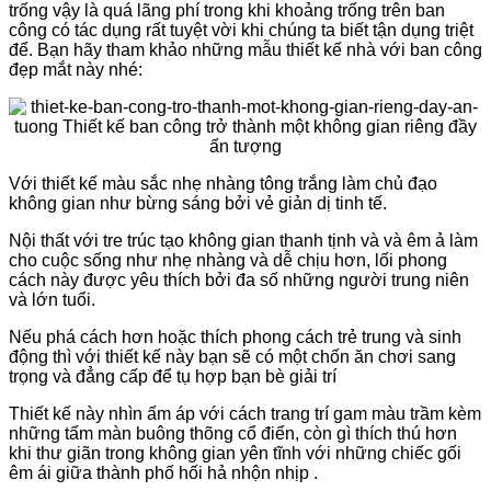
trống vậy là quá lãng phí trong khi khoảng trống trên ban
công có tác dụng rất tuyệt vời khi chúng ta biết tận dụng triệt
để. Bạn hãy tham khảo những mẫu thiết kế nhà với ban công
đẹp mắt này nhé:
Với thiết kế màu sắc nhẹ nhàng tông trắng làm chủ đạo
không gian như bừng sáng bởi vẻ giản dị tinh tế.
Nội thất với tre trúc tạo không gian thanh tịnh và và êm ả làm
cho cuộc sống như nhẹ nhàng và dễ chịu hơn, lối phong
cách này được yêu thích bởi đa số những người trung niên
và lớn tuổi.
Nếu phá cách hơn hoặc thích phong cách trẻ trung và sinh
động thì với thiết kế này bạn sẽ có một chốn ăn chơi sang
trọng và đẳng cấp để tụ hợp bạn bè giải trí
Thiết kế này nhìn ấm áp với cách trang trí gam màu trầm kèm
những tấm màn buông thõng cổ điển, còn gì thích thú hơn
khi thư giãn trong không gian yên tĩnh với những chiếc gối
êm ái giữa thành phố hối hả nhộn nhịp .