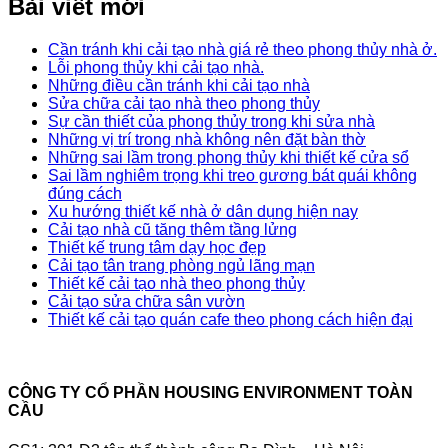
Bài viết mới
Cần tránh khi cải tạo nhà giá rẻ theo phong thủy nhà ở.
Lỗi phong thủy khi cải tạo nhà.
Những điều cần tránh khi cải tạo nhà
Sửa chữa cải tạo nhà theo phong thủy
Sự cần thiết của phong thủy trong khi sửa nhà
Những vị trí trong nhà không nên đặt bàn thờ
Những sai lầm trong phong thủy khi thiết kế cửa sổ
Sai lầm nghiêm trọng khi treo gương bát quái không
đúng cách
Xu hướng thiết kế nhà ở dân dụng hiện nay
Cải tạo nhà cũ tăng thêm tầng lửng
Thiết kế trung tâm dạy học đẹp
Cải tạo tân trang phòng ngủ lãng mạn
Thiết kế cải tạo nhà theo phong thủy
Cải tạo sửa chữa sân vườn
Thiết kế cải tạo quán cafe theo phong cách hiện đại
CÔNG TY CỔ PHẦN HOUSING ENVIRONMENT TOÀN
CẦU