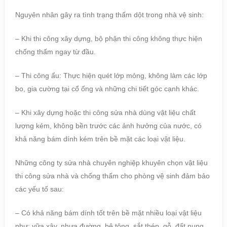
Nguyên nhân gây ra tình trạng thấm dột trong nhà vệ sinh:
– Khi thi công xây dựng, bộ phận thi công không thực hiện
chống thấm ngay từ đầu.
– Thi công ẩu: Thực hiện quét lớp mỏng, không làm các lớp
bo, gia cường tại cổ ống và những chi tiết góc cạnh khác.
– Khi xây dựng hoặc thi công sửa nhà dùng vật liệu chất
lượng kém, không bền trước các ảnh hưởng của nước, có
khả năng bám dính kém trên bề mặt các loại vật liệu.
Những công ty sửa nhà chuyên nghiệp khuyên chọn vật liệu
thi công sửa nhà và chống thấm cho phòng vệ sinh đảm bảo
các yếu tố sau:
– Có khả năng bám dính tốt trên bề mặt nhiều loại vật liệu
như: vữa xây, nhựa đường, bê tông, sắt thép, gỗ, đất nung