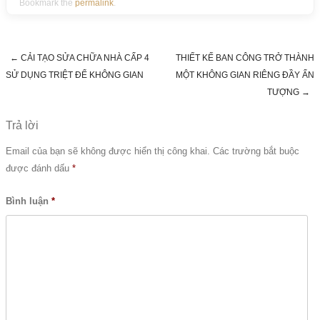
Bookmark the
permalink
.
←
CẢI TẠO SỬA CHỮA NHÀ CẤP 4
THIẾT KẾ BAN CÔNG TRỞ THÀNH
Post navigation
SỬ DỤNG TRIỆT ĐỂ KHÔNG GIAN
MỘT KHÔNG GIAN RIÊNG ĐẦY ẤN
TƯỢNG
→
Trả lời
Email của bạn sẽ không được hiển thị công khai.
Các trường bắt buộc
được đánh dấu
*
Bình luận
*