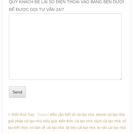
QUÝ KHÁCH ĐỂ LẠI SỐ ĐIỆN THOẠI VÀO BẢNG BÊN DƯỚI
ĐỂ ĐƯỢC GỌI TƯ VẤN 24/7
In
Kiến thức hay
Tagged
điều cần biết về cải tạo nhà
,
ebook cải tạo nhà
,
giải pháp cải tạo nhà hiệu quả
,
kiến thức cải tạo nhà
,
sách cải tạo nhà
,
sổ
tay kiến thức cơ bản về cải tạo nhà
,
tài liệu cải tạo nhà
,
tư vấn cải tạo nhà