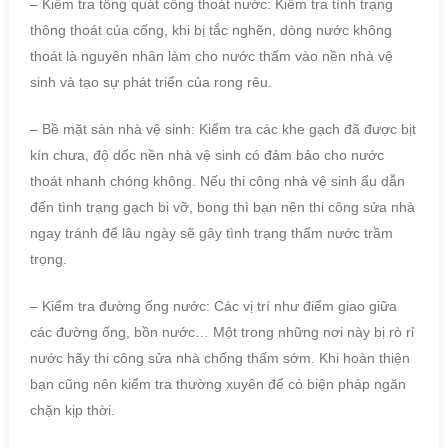
– Kiểm tra tổng quát cống thoát nước: Kiểm tra tình trạng
thông thoát của cống, khi bị tắc nghẽn, dòng nước không
thoát là nguyên nhân làm cho nước thấm vào nền nhà vệ
sinh và tạo sự phát triển của rong rêu.
– Bề mặt sàn nhà vệ sinh: Kiểm tra các khe gạch đã được bịt
kín chưa, độ dốc nền nhà vệ sinh có đảm bảo cho nước
thoát nhanh chóng không. Nếu thi công nhà vệ sinh ẩu dẫn
đến tình trạng gạch bị vỡ, bong thì bạn nên thi công sửa nhà
ngay tránh để lâu ngày sẽ gây tình trạng thấm nước trầm
trọng.
– Kiểm tra đường ống nước: Các vị trí như điểm giao giữa
các đường ống, bồn nước… Một trong những nơi này bị rò rỉ
nước hãy thi công sửa nhà chống thấm sớm. Khi hoàn thiện
bạn cũng nên kiểm tra thường xuyên để có biện pháp ngăn
chặn kịp thời.