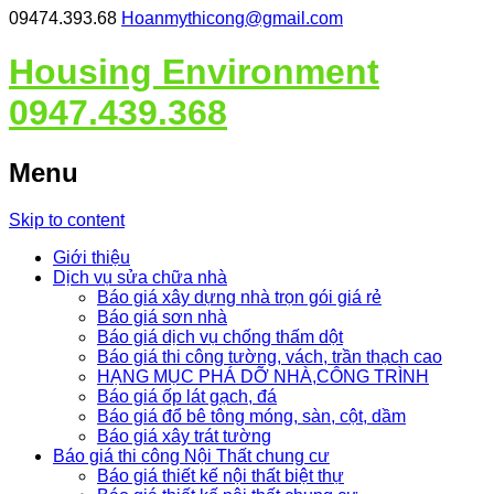
09474.393.68
Hoanmythicong@gmail.com
Housing Environment
0947.439.368
Menu
Skip to content
Giới thiệu
Dịch vụ sửa chữa nhà
Báo giá xây dựng nhà trọn gói giá rẻ
Báo giá sơn nhà
Báo giá dịch vụ chống thấm dột
Báo giá thi công tường, vách, trần thạch cao
HẠNG MỤC PHÁ DỠ NHÀ,CÔNG TRÌNH
Báo giá ốp lát gạch, đá
Báo giá đổ bê tông móng, sàn, cột, dầm
Báo giá xây trát tường
Báo giá thi công Nội Thất chung cư
Báo giá thiết kế nội thất biệt thự