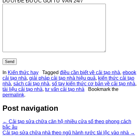
DƯỚI ĐỂ ĐƯỢC GỌI TƯ VẤN 24/7
In
Kiến thức hay
Tagged
điều cần biết về cải tạo nhà
,
ebook
cải tạo nhà
,
giải pháp cải tạo nhà hiệu quả
,
kiến thức cải tạo
nhà
,
sách cải tạo nhà
,
sổ tay kiến thức cơ bản về cải tạo nhà
,
tài liệu cải tạo nhà
,
tư vấn cải tạo nhà
Bookmark the
permalink
.
Post navigation
←
Cải tạo sửa chữa căn hộ nhiều cửa sổ theo phong cách
bắc âu
Cải tạo sửa chữa nhà theo ngũ hành rước tài lộc vào nhà
→