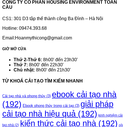
CÔNG TY CỔ PHẦN HOUSING ENVIRONMENT TOÀN
CẦU
CS1: 301 D3 tập thể thành công Ba Đình – Hà Nội
Hotline: 09474.393.68
Email:Hoanmythicong@gmail.com
GIỜ MỞ CỬA
Thứ 2-Thứ 6:
8h00′ đến 23h30′
Thứ 7:
8h00′ đến 22h30′
Chủ nhật:
8h00′ đến 21h30′
TỪ KHOÁ CẢI TẠO TÌM KIẾM NHANH
ebook cải tạo nhà
Cải tạo nhà và phong thủy
(3)
(192)
giải pháp
Ebook phong thủy trong cải tạo
(3)
cải tạo nhà hiệu quả
(192)
kinh nghiệm cải
kiến thức cải tạo nhà
(192)
tạo nhà
(2)
nội