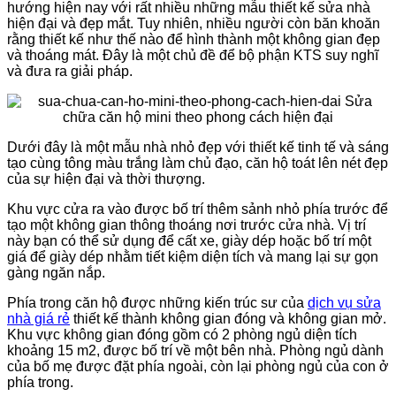
hướng hiện nay với rất nhiều những mẫu thiết kế sửa nhà
hiện đại và đẹp mắt. Tuy nhiên, nhiều người còn băn khoăn
rằng thiết kế như thế nào để hình thành một không gian đẹp
và thoáng mát. Đây là một chủ đề để bộ phận KTS suy nghĩ
và đưa ra giải pháp.
Dưới đây là một mẫu nhà nhỏ đẹp với thiết kế tinh tế và sáng
tạo cùng tông màu trắng làm chủ đạo, căn hộ toát lên nét đẹp
của sự hiện đại và thời thượng.
Khu vực cửa ra vào được bố trí thêm sảnh nhỏ phía trước để
tạo một không gian thông thoáng nơi trước cửa nhà. Vị trí
này bạn có thể sử dụng để cất xe, giày dép hoặc bố trí một
giá để giày dép nhằm tiết kiệm diện tích và mang lại sự gọn
gàng ngăn nắp.
Phía trong căn hộ được những kiến trúc sư của
dịch vụ sửa
nhà giá rẻ
thiết kế thành không gian đóng và không gian mở.
Khu vực không gian đóng gồm có 2 phòng ngủ diện tích
khoảng 15 m2, được bố trí về một bên nhà. Phòng ngủ dành
của bố mẹ được đặt phía ngoài, còn lại phòng ngủ của con ở
phía trong.