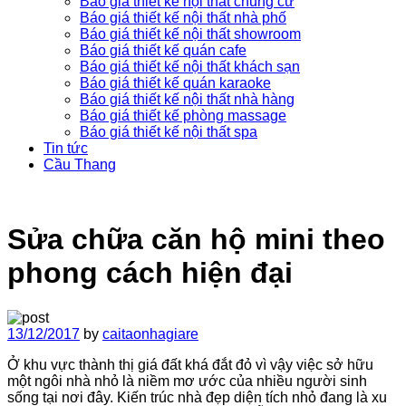
Báo giá thiết kế nội thất chung cư
Báo giá thiết kế nội thất nhà phố
Báo giá thiết kế nội thất showroom
Báo giá thiết kế quán cafe
Báo giá thiết kế nội thất khách sạn
Báo giá thiết kế quán karaoke
Báo giá thiết kế nội thất nhà hàng
Báo giá thiết kế phòng massage
Báo giá thiết kế nội thất spa
Tin tức
Cầu Thang
Sửa chữa căn hộ mini theo
phong cách hiện đại
13/12/2017
by
caitaonhagiare
Ở khu vực thành thị giá đất khá đắt đỏ vì vậy việc sở hữu
một ngôi nhà nhỏ là niềm mơ ước của nhiều người sinh
sống tại nơi đây. Kiến trúc nhà đẹp diện tích nhỏ đang là xu