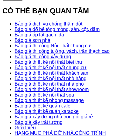
CÓ THỂ BẠN QUAN TÂM
Báo giá dịch vụ chống thấm dột
Báo giá đổ bê tông móng, sàn, cột, dầm
Báo giá ốp lát gạch, đá
Báo giá sơn nhà
Báo giá thi công Nội Thất chung cư
Báo giá thi công tường, vách, trần thạch cao
Báo giá thi công xây dựng
Báo giá thiết kế nội thất biệt thự
Báo giá thiết kế nội thất chung cư
Báo giá thiết kế nội thất khách sạn
Báo giá thiết kế nội thất nhà hàng
Báo giá thiết kế nội thất nhà phố
Báo giá thiết kế nội thất showroom
Báo giá thiết kế nội thất spa
Báo giá thiết kế phòng massage
Báo giá thiết kế quán cafe
Báo giá thiết kế quán karaoke
Báo giá xây dựng nhà trọn gói giá rẻ
Báo giá xây trát tường
Giới thiệu
HẠNG MỤC PHÁ DỠ NHÀ,CÔNG TRÌNH