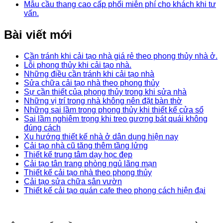
Mẫu cầu thang cao cấp phối miễn phí cho khách khi tư
vấn.
Bài viết mới
Cần tránh khi cải tạo nhà giá rẻ theo phong thủy nhà ở.
Lỗi phong thủy khi cải tạo nhà.
Những điều cần tránh khi cải tạo nhà
Sửa chữa cải tạo nhà theo phong thủy
Sự cần thiết của phong thủy trong khi sửa nhà
Những vị trí trong nhà không nên đặt bàn thờ
Những sai lầm trong phong thủy khi thiết kế cửa sổ
Sai lầm nghiêm trọng khi treo gương bát quái không
đúng cách
Xu hướng thiết kế nhà ở dân dụng hiện nay
Cải tạo nhà cũ tăng thêm tầng lửng
Thiết kế trung tâm dạy học đẹp
Cải tạo tân trang phòng ngủ lãng mạn
Thiết kế cải tạo nhà theo phong thủy
Cải tạo sửa chữa sân vườn
Thiết kế cải tạo quán cafe theo phong cách hiện đại