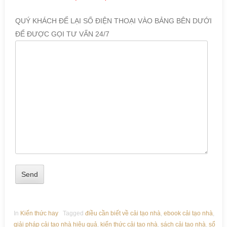
QUÝ KHÁCH ĐỂ LẠI SỐ ĐIỆN THOẠI VÀO BẢNG BÊN DƯỚI
ĐỂ ĐƯỢC GỌI TƯ VẤN 24/7
In
Kiến thức hay
Tagged
điều cần biết về cải tạo nhà
,
ebook cải tạo nhà
,
giải pháp cải tạo nhà hiệu quả
,
kiến thức cải tạo nhà
,
sách cải tạo nhà
,
sổ