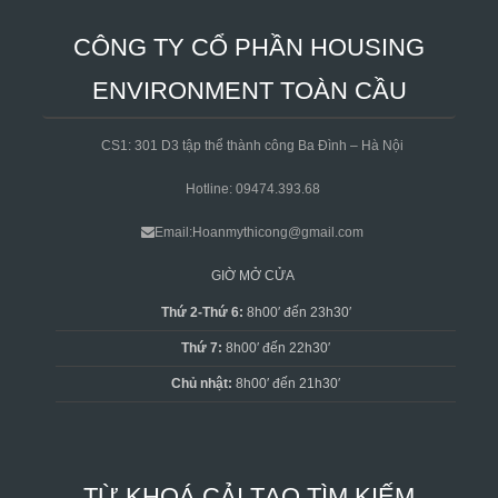
CÔNG TY CỔ PHẦN HOUSING
ENVIRONMENT TOÀN CẦU
CS1: 301 D3 tập thể thành công Ba Đình – Hà Nội
Hotline: 09474.393.68
Email:Hoanmythicong@gmail.com
GIỜ MỞ CỬA
Thứ 2-Thứ 6:
8h00′ đến 23h30′
Thứ 7:
8h00′ đến 22h30′
Chủ nhật:
8h00′ đến 21h30′
TỪ KHOÁ CẢI TẠO TÌM KIẾM