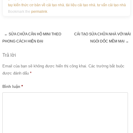
tay kiến thức cơ bản về cải tạo nhà
,
tài liệu cải tạo nhà
,
tư vấn cải tạo nhà
Bookmark the
permalink
.
←
SỬA CHỮA CĂN HỘ MINI THEO
CẢI TẠO SỬA CHỮA NHÀ VỚI MÁI
Post navigation
PHONG CÁCH HIỆN ĐẠI
NGÓI DỐC MỀM MẠI
→
Trả lời
Email của bạn sẽ không được hiển thị công khai.
Các trường bắt buộc
được đánh dấu
*
Bình luận
*