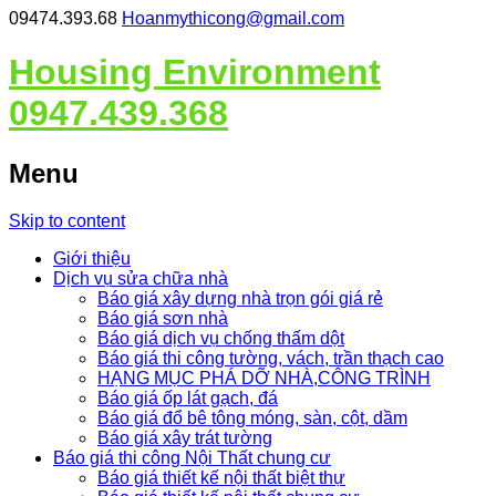
09474.393.68
Hoanmythicong@gmail.com
Housing Environment
0947.439.368
Menu
Skip to content
Giới thiệu
Dịch vụ sửa chữa nhà
Báo giá xây dựng nhà trọn gói giá rẻ
Báo giá sơn nhà
Báo giá dịch vụ chống thấm dột
Báo giá thi công tường, vách, trần thạch cao
HẠNG MỤC PHÁ DỠ NHÀ,CÔNG TRÌNH
Báo giá ốp lát gạch, đá
Báo giá đổ bê tông móng, sàn, cột, dầm
Báo giá xây trát tường
Báo giá thi công Nội Thất chung cư
Báo giá thiết kế nội thất biệt thự