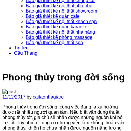
Báo giá thiết kế nội thất chung cư
Báo giá thiết kế nội thất nhà phố
Báo giá thiết kế nội thất showroom
Báo giá thiết kế quán cafe
Báo giá thiết kế nội thất khách sạn
Báo giá thiết kế quán karaoke
Báo giá thiết kế nội thất nhà hàng
Báo giá thiết kế phòng massage
Báo giá thiết kế nội thất spa
Tin tức
Cầu Thang
Phong thủy trong đời sống
11/12/2017
by
caitaonhagiare
Phong thủy trong đời sống, công việc đang là xu hướng
được rất nhiều người quan tâm. Nếu biết vận dụng thuật
phong thủy tốt, gia chủ sẽ nhận được những nguồn khí bổ
trợ tốt. Tuy nhiên, cũng có những việc làm không thuận với
phong thủy, khiến họ chưa nhận được nguồn năng lượng