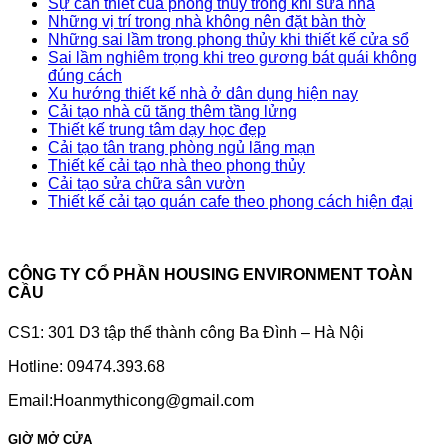
Sự cần thiết của phong thủy trong khi sửa nhà
Những vị trí trong nhà không nên đặt bàn thờ
Những sai lầm trong phong thủy khi thiết kế cửa sổ
Sai lầm nghiêm trọng khi treo gương bát quái không
đúng cách
Xu hướng thiết kế nhà ở dân dụng hiện nay
Cải tạo nhà cũ tăng thêm tầng lửng
Thiết kế trung tâm dạy học đẹp
Cải tạo tân trang phòng ngủ lãng mạn
Thiết kế cải tạo nhà theo phong thủy
Cải tạo sửa chữa sân vườn
Thiết kế cải tạo quán cafe theo phong cách hiện đại
CÔNG TY CỔ PHẦN HOUSING ENVIRONMENT TOÀN
CẦU
CS1: 301 D3 tập thể thành công Ba Đình – Hà Nội
Hotline: 09474.393.68
Email:Hoanmythicong@gmail.com
GIỜ MỞ CỬA