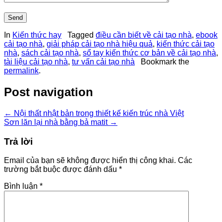
In
Kiến thức hay
Tagged
điều cần biết về cải tạo nhà
,
ebook
cải tạo nhà
,
giải pháp cải tạo nhà hiệu quả
,
kiến thức cải tạo
nhà
,
sách cải tạo nhà
,
sổ tay kiến thức cơ bản về cải tạo nhà
,
tài liệu cải tạo nhà
,
tư vấn cải tạo nhà
Bookmark the
permalink
.
Post navigation
←
Nội thất nhật bản trong thiết kế kiến trúc nhà Việt
Sơn lăn lại nhà bằng bả matit
→
Trả lời
Email của bạn sẽ không được hiển thị công khai.
Các
trường bắt buộc được đánh dấu
*
Bình luận
*