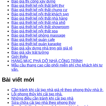
Báo giá thi công xây dựng
Báo giá thiết kế nội thất biệt thự
Báo giá thiết kế nội thất chung cư
Báo giá thiết kế nội thất khách sạn
Báo giá thiết kế nội thất nhà hàng
Báo giá thiết kế nội thất nhà phố
Báo giá thiết kế nội thất showroom
Báo giá thiết kế nội thất spa
Báo giá thiết kế phòng massage
Báo giá thiết kế quán cafe
Báo giá thiết kế quán karaoke
Báo giá xây dựng nhà trọn gói giá rẻ
Báo giá xây trát tường
Giới thiệu
HẠNG MỤC PHÁ DỠ NHÀ,CÔNG TRÌNH
Mẫu cầu thang cao cấp phối miễn phí cho khách khi tư
vấn.
Bài viết mới
Cần tránh khi cải tạo nhà giá rẻ theo phong thủy nhà ở.
Lỗi phong thủy khi cải tạo nhà.
Những điều cần tránh khi cải tạo nhà
Sửa chữa cải tạo nhà theo phong thủy