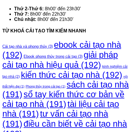
Thứ 2-Thứ 6:
8h00′ đến 23h30′
Thứ 7:
8h00′ đến 22h30′
Chủ nhật:
8h00′ đến 21h30′
TỪ KHOÁ CẢI TẠO TÌM KIẾM NHANH
ebook cải tạo nhà
Cải tạo nhà và phong thủy
(3)
(192)
giải pháp
Ebook phong thủy trong cải tạo
(3)
cải tạo nhà hiệu quả
(192)
kinh nghiệm cải
kiến thức cải tạo nhà
(192)
tạo nhà
(2)
nội
sách cải tạo nhà
thất hiện đại
(1)
Phong thủy trong cải tạo
(1)
(191)
sổ tay kiến thức cơ bản về
cải tạo nhà
(191)
tài liệu cải tạo
nhà
(191)
tư vấn cải tạo nhà
điều cần biết về cải tạo nhà
(191)