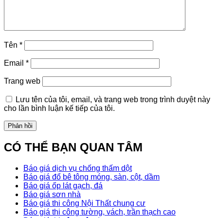
Tên
*
Email
*
Trang web
Lưu tên của tôi, email, và trang web trong trình duyệt này
cho lần bình luận kế tiếp của tôi.
CÓ THỂ BẠN QUAN TÂM
Báo giá dịch vụ chống thấm dột
Báo giá đổ bê tông móng, sàn, cột, dầm
Báo giá ốp lát gạch, đá
Báo giá sơn nhà
Báo giá thi công Nội Thất chung cư
Báo giá thi công tường, vách, trần thạch cao