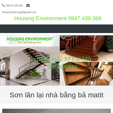
09474.393.68
Hoanmythicong@gmail.com
Housing Environment 0947.439.368
Skip to content
Sơn lăn lại nhà bằng bả matit