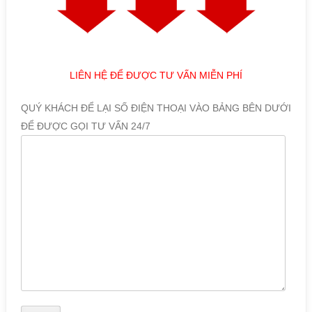
LIÊN HỆ ĐỂ ĐƯỢC TƯ VẤN MIỄN PHÍ
QUÝ KHÁCH ĐỂ LẠI SỐ ĐIỆN THOẠI VÀO BẢNG BÊN DƯỚI
ĐỂ ĐƯỢC GỌI TƯ VẤN 24/7