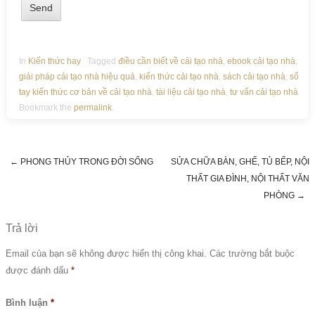
In
Kiến thức hay
Tagged
điều cần biết về cải tạo nhà
,
ebook cải tạo nhà
,
giải pháp cải tạo nhà hiệu quả
,
kiến thức cải tạo nhà
,
sách cải tạo nhà
,
sổ
tay kiến thức cơ bản về cải tạo nhà
,
tài liệu cải tạo nhà
,
tư vấn cải tạo nhà
Bookmark the
permalink
.
←
PHONG THỦY TRONG ĐỜI SỐNG
SỬA CHỮA BÀN, GHẾ, TỦ BẾP, NỘI
Post navigation
THẤT GIA ĐÌNH, NỘI THẤT VĂN
PHÒNG
→
Trả lời
Email của bạn sẽ không được hiển thị công khai.
Các trường bắt buộc
được đánh dấu
*
Bình luận
*