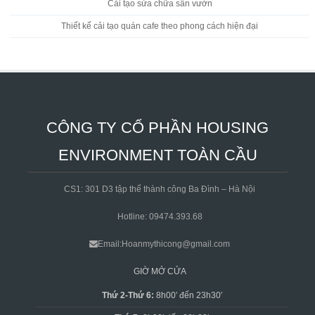
Cải tạo sửa chữa sân vườn
Thiết kế cải tạo quán cafe theo phong cách hiện đại
CÔNG TY CỔ PHẦN HOUSING
ENVIRONMENT TOÀN CẦU
CS1: 301 D3 tập thể thành công Ba Đình – Hà Nội
Hotline: 09474.393.68
Email:Hoanmythicong@gmail.com
GIỜ MỞ CỬA
Thứ 2-Thứ 6:
8h00′ đến 23h30′