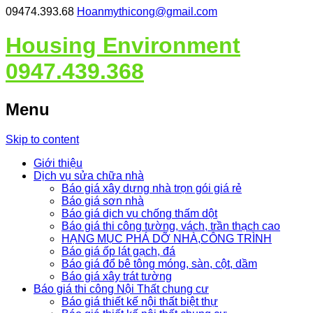
09474.393.68
Hoanmythicong@gmail.com
Housing Environment
0947.439.368
Menu
Skip to content
Giới thiệu
Dịch vụ sửa chữa nhà
Báo giá xây dựng nhà trọn gói giá rẻ
Báo giá sơn nhà
Báo giá dịch vụ chống thấm dột
Báo giá thi công tường, vách, trần thạch cao
HẠNG MỤC PHÁ DỠ NHÀ,CÔNG TRÌNH
Báo giá ốp lát gạch, đá
Báo giá đổ bê tông móng, sàn, cột, dầm
Báo giá xây trát tường
Báo giá thi công Nội Thất chung cư
Báo giá thiết kế nội thất biệt thự