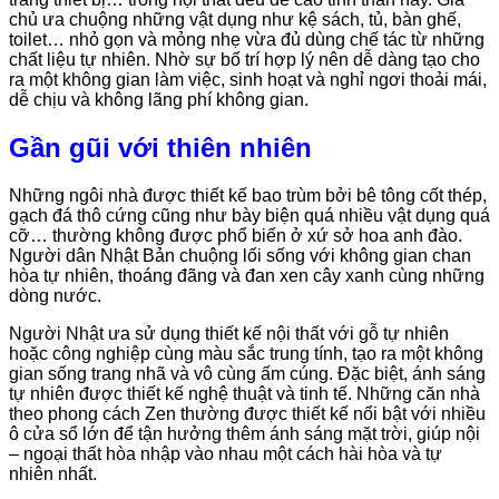
chủ ưa chuộng những vật dụng như kệ sách, tủ, bàn ghế,
toilet… nhỏ gọn và mỏng nhẹ vừa đủ dùng chế tác từ những
chất liệu tự nhiên. Nhờ sự bố trí hợp lý nên dễ dàng tạo cho
ra một không gian làm việc, sinh hoạt và nghỉ ngơi thoải mái,
dễ chịu và không lãng phí không gian.
Gần gũi với thiên nhiên
Những ngôi nhà được thiết kế bao trùm bởi bê tông cốt thép,
gạch đá thô cứng cũng như bày biện quá nhiều vật dụng quá
cỡ… thường không được phổ biến ở xứ sở hoa anh đào.
Người dân Nhật Bản chuộng lối sống với không gian chan
hòa tự nhiên, thoáng đãng và đan xen cây xanh cùng những
dòng nước.
Người Nhật ưa sử dụng thiết kế nội thất với gỗ tự nhiên
hoặc công nghiệp cùng màu sắc trung tính, tạo ra một không
gian sống trang nhã và vô cùng ấm cúng. Đặc biệt, ánh sáng
tự nhiên được thiết kế nghệ thuật và tinh tế. Những căn nhà
theo phong cách Zen thường được thiết kế nổi bật với nhiều
ô cửa sổ lớn để tận hưởng thêm ánh sáng mặt trời, giúp nội
– ngoại thất hòa nhập vào nhau một cách hài hòa và tự
nhiên nhất.