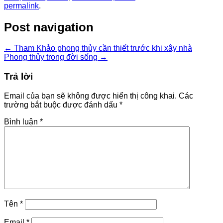
permalink
.
Post navigation
←
Tham Khảo phong thủy cần thiết trước khi xây nhà
Phong thủy trong đời sống
→
Trả lời
Email của bạn sẽ không được hiển thị công khai.
Các
trường bắt buộc được đánh dấu
*
Bình luận
*
Tên
*
Email
*