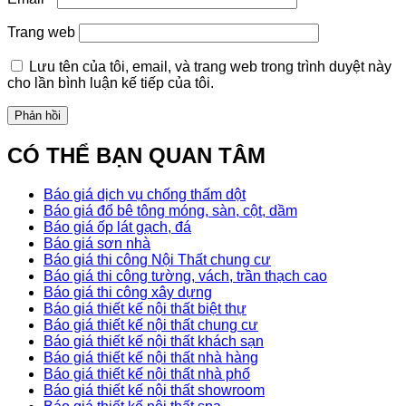
Trang web
Lưu tên của tôi, email, và trang web trong trình duyệt này
cho lần bình luận kế tiếp của tôi.
CÓ THỂ BẠN QUAN TÂM
Báo giá dịch vụ chống thấm dột
Báo giá đổ bê tông móng, sàn, cột, dầm
Báo giá ốp lát gạch, đá
Báo giá sơn nhà
Báo giá thi công Nội Thất chung cư
Báo giá thi công tường, vách, trần thạch cao
Báo giá thi công xây dựng
Báo giá thiết kế nội thất biệt thự
Báo giá thiết kế nội thất chung cư
Báo giá thiết kế nội thất khách sạn
Báo giá thiết kế nội thất nhà hàng
Báo giá thiết kế nội thất nhà phố
Báo giá thiết kế nội thất showroom