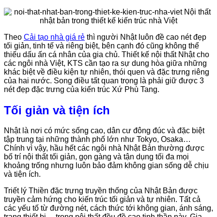
Theo
Cải tạo nhà giá rẻ
thì người Nhật luôn đề cao nét đẹp
tối giản, tinh tế và riêng biệt, bên cạnh đó cũng không thể
thiếu dấu ấn cá nhân của gia chủ. Thiết kế nội thất Nhật cho
các ngôi nhà Việt, KTS cần tạo ra sự dung hòa giữa những
khác biệt về điều kiện tự nhiên, thói quen và đặc trưng riêng
của hai nước. Song điều tất quan trọng là phải giữ được 3
nét đẹp đặc trưng của kiến trúc Xứ Phù Tang.
Tối giản và tiện ích
Nhật là nơi có mức sống cao, dân cư đông đúc và đặc biệt
tập trung tại những thành phố lớn như Tokyo, Osaka…
Chính vì vậy, hầu hết các ngôi nhà Nhật Bản thường được
bố trí nội thất tối giản, gọn gàng và tận dụng tối đa mọi
khoảng trống nhưng luôn bảo đảm không gian sống dễ chịu
và tiện ích.
Triết lý Thiền đặc trưng truyền thống của Nhật Bản được
truyền cảm hứng cho kiến trúc tối giản và tự nhiên. Tất cả
các yếu tố từ đường nét, cách thức tới không gian, ánh sáng,
trang thiết bị… trong nội thất đều đề cao tinh thần này. Gia