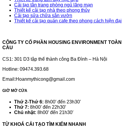
Cải tạo tân trang phòng ngủ lãng mạn
Thiết kế cải tạo nhà theo phong thủy
Cải tạo sửa chữa sân vườn
Thiết kế cải tạo quán cafe theo phong cách hiện đại
CÔNG TY CỔ PHẦN HOUSING ENVIRONMENT TOÀN
CẦU
CS1: 301 D3 tập thể thành công Ba Đình – Hà Nội
Hotline: 09474.393.68
Email:Hoanmythicong@gmail.com
GIỜ MỞ CỬA
Thứ 2-Thứ 6:
8h00′ đến 23h30′
Thứ 7:
8h00′ đến 22h30′
Chủ nhật:
8h00′ đến 21h30′
TỪ KHOÁ CẢI TẠO TÌM KIẾM NHANH