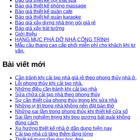
Báo giá thiết kế nội thất spa
Báo giá thiết kế phòng massage
Báo giá thiết kế quán cafe
Báo giá thiết kế quán karaoke
Báo giá xây dựng nhà trọn gói giá rẻ
Báo giá xây trát tường
Giới thiệu
HẠNG MỤC PHÁ DỠ NHÀ,CÔNG TRÌNH
Mẫu cầu thang cao cấp phối miễn phí cho khách khi tư
vấn.
Bài viết mới
Cần tránh khi cải tạo nhà giá rẻ theo phong thủy nhà ở.
Lỗi phong thủy khi cải tạo nhà.
Những điều cần tránh khi cải tạo nhà
Sửa chữa cải tạo nhà theo phong thủy
Sự cần thiết của phong thủy trong khi sửa nhà
Những vị trí trong nhà không nên đặt bàn thờ
Những sai lầm trong phong thủy khi thiết kế cửa sổ
Sai lầm nghiêm trọng khi treo gương bát quái không
đúng cách
Xu hướng thiết kế nhà ở dân dụng hiện nay
Cải tạo nhà cũ tăng thêm tầng lửng
Thiết kế trung tâm dạy học đẹp