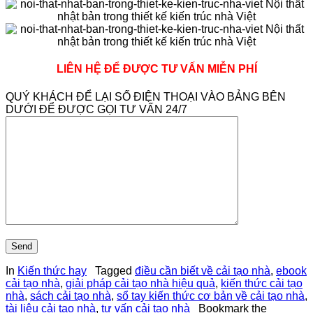
LIÊN HỆ ĐỂ ĐƯỢC TƯ VẤN MIỄN PHÍ
QUÝ KHÁCH ĐỂ LẠI SỐ ĐIỆN THOẠI VÀO BẢNG BÊN
DƯỚI ĐỂ ĐƯỢC GỌI TƯ VẤN 24/7
In
Kiến thức hay
Tagged
điều cần biết về cải tạo nhà
,
ebook
cải tạo nhà
,
giải pháp cải tạo nhà hiệu quả
,
kiến thức cải tạo
nhà
,
sách cải tạo nhà
,
sổ tay kiến thức cơ bản về cải tạo nhà
,
tài liệu cải tạo nhà
,
tư vấn cải tạo nhà
Bookmark the