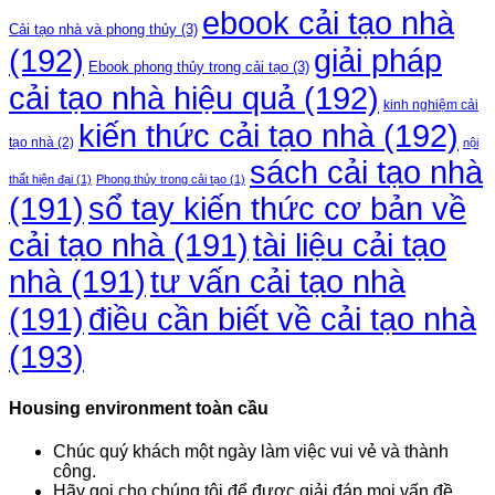
ebook cải tạo nhà
Cải tạo nhà và phong thủy
(3)
(192)
giải pháp
Ebook phong thủy trong cải tạo
(3)
cải tạo nhà hiệu quả
(192)
kinh nghiệm cải
kiến thức cải tạo nhà
(192)
tạo nhà
(2)
nội
sách cải tạo nhà
thất hiện đại
(1)
Phong thủy trong cải tạo
(1)
(191)
sổ tay kiến thức cơ bản về
cải tạo nhà
(191)
tài liệu cải tạo
nhà
(191)
tư vấn cải tạo nhà
điều cần biết về cải tạo nhà
(191)
(193)
Housing environment toàn cầu
Chúc quý khách một ngày làm việc vui vẻ và thành
công.
Hãy gọi cho chúng tôi để được giải đáp mọi vấn đề.