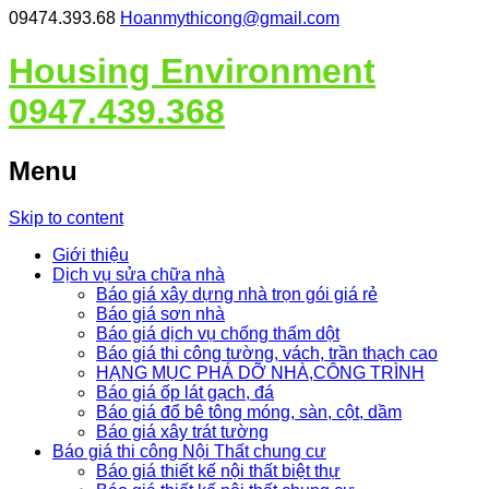
09474.393.68
Hoanmythicong@gmail.com
Housing Environment
0947.439.368
Menu
Skip to content
Giới thiệu
Dịch vụ sửa chữa nhà
Báo giá xây dựng nhà trọn gói giá rẻ
Báo giá sơn nhà
Báo giá dịch vụ chống thấm dột
Báo giá thi công tường, vách, trần thạch cao
HẠNG MỤC PHÁ DỠ NHÀ,CÔNG TRÌNH
Báo giá ốp lát gạch, đá
Báo giá đổ bê tông móng, sàn, cột, dầm
Báo giá xây trát tường
Báo giá thi công Nội Thất chung cư
Báo giá thiết kế nội thất biệt thự