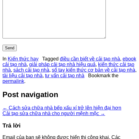
In
Kiến thức hay
Tagged
điều cần biết về cải tạo nhà
,
ebook
cải tạo nhà
,
giải pháp cải tạo nhà hiệu quả
,
kiến thức cải tạo
nhà
,
sách cải tạo nhà
,
sổ tay kiến thức cơ bản về cải tạo nhà
,
tài liệu cải tạo nhà
,
tư vấn cải tạo nhà
Bookmark the
permalink
.
Post navigation
←
Cách sửa chữa nhà bếp xấu xí trở lên hiện đại hơn
Cải tạo sửa chữa nhà cho người mệnh mộc
→
Trả lời
Email của bạn sẽ không được hiển thị công khai.
Các