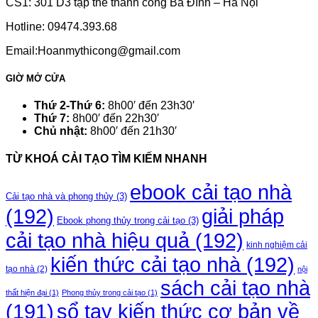
CS1: 301 D3 tập thể thành công Ba Đình – Hà Nội
Hotline: 09474.393.68
Email:Hoanmythicong@gmail.com
GIỜ MỞ CỬA
Thứ 2-Thứ 6:
8h00′ đến 23h30′
Thứ 7:
8h00′ đến 22h30′
Chủ nhật:
8h00′ đến 21h30′
TỪ KHOÁ CẢI TẠO TÌM KIẾM NHANH
ebook cải tạo nhà
Cải tạo nhà và phong thủy
(3)
(192)
giải pháp
Ebook phong thủy trong cải tạo
(3)
cải tạo nhà hiệu quả
(192)
kinh nghiệm cải
kiến thức cải tạo nhà
(192)
tạo nhà
(2)
nội
sách cải tạo nhà
thất hiện đại
(1)
Phong thủy trong cải tạo
(1)
(191)
sổ tay kiến thức cơ bản về