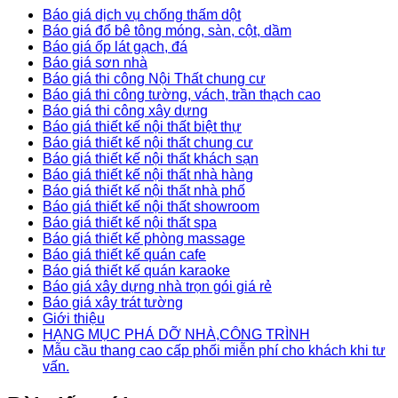
Báo giá dịch vụ chống thấm dột
Báo giá đổ bê tông móng, sàn, cột, dầm
Báo giá ốp lát gạch, đá
Báo giá sơn nhà
Báo giá thi công Nội Thất chung cư
Báo giá thi công tường, vách, trần thạch cao
Báo giá thi công xây dựng
Báo giá thiết kế nội thất biệt thự
Báo giá thiết kế nội thất chung cư
Báo giá thiết kế nội thất khách sạn
Báo giá thiết kế nội thất nhà hàng
Báo giá thiết kế nội thất nhà phố
Báo giá thiết kế nội thất showroom
Báo giá thiết kế nội thất spa
Báo giá thiết kế phòng massage
Báo giá thiết kế quán cafe
Báo giá thiết kế quán karaoke
Báo giá xây dựng nhà trọn gói giá rẻ
Báo giá xây trát tường
Giới thiệu
HẠNG MỤC PHÁ DỠ NHÀ,CÔNG TRÌNH
Mẫu cầu thang cao cấp phối miễn phí cho khách khi tư
vấn.