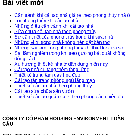
Bài viết mới
Cần tránh khi cải tạo nhà giá rẻ theo phong thủy nhà ở.
Lỗi phong thủy khi cải tạo nhà.
Những điều cần tránh khi cải tạo nhà
Sửa chữa cải tạo nhà theo phong thủy
Sự cần thiết của phong thủy trong khi sửa nhà
Những vị trí trong nhà không nên đặt bàn thờ
Những sai lầm trong phong thủy khi thiết kế cửa sổ
Sai lầm nghiêm trọng khi treo gương bát quái không
đúng cách
Xu hướng thiết kế nhà ở dân dụng hiện nay
Cải tạo nhà cũ tăng thêm tầng lửng
Thiết kế trung tâm dạy học đẹp
Cải tạo tân trang phòng ngủ lãng mạn
Thiết kế cải tạo nhà theo phong thủy
Cải tạo sửa chữa sân vườn
Thiết kế cải tạo quán cafe theo phong cách hiện đại
CÔNG TY CỔ PHẦN HOUSING ENVIRONMENT TOÀN
CẦU