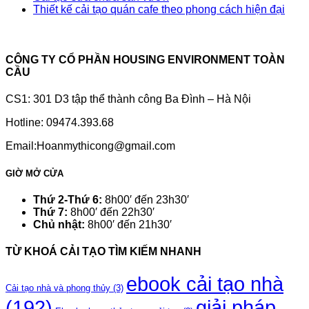
Thiết kế cải tạo quán cafe theo phong cách hiện đại
CÔNG TY CỔ PHẦN HOUSING ENVIRONMENT TOÀN
CẦU
CS1: 301 D3 tập thể thành công Ba Đình – Hà Nội
Hotline: 09474.393.68
Email:Hoanmythicong@gmail.com
GIỜ MỞ CỬA
Thứ 2-Thứ 6:
8h00′ đến 23h30′
Thứ 7:
8h00′ đến 22h30′
Chủ nhật:
8h00′ đến 21h30′
TỪ KHOÁ CẢI TẠO TÌM KIẾM NHANH
ebook cải tạo nhà
Cải tạo nhà và phong thủy
(3)
(192)
giải pháp