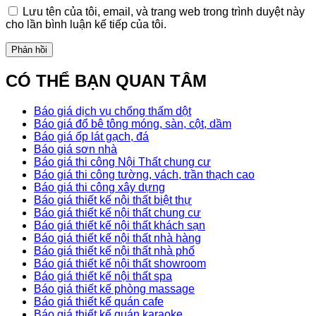
Lưu tên của tôi, email, và trang web trong trình duyệt này
cho lần bình luận kế tiếp của tôi.
CÓ THỂ BẠN QUAN TÂM
Báo giá dịch vụ chống thấm dột
Báo giá đổ bê tông móng, sàn, cột, dầm
Báo giá ốp lát gạch, đá
Báo giá sơn nhà
Báo giá thi công Nội Thất chung cư
Báo giá thi công tường, vách, trần thạch cao
Báo giá thi công xây dựng
Báo giá thiết kế nội thất biệt thự
Báo giá thiết kế nội thất chung cư
Báo giá thiết kế nội thất khách sạn
Báo giá thiết kế nội thất nhà hàng
Báo giá thiết kế nội thất nhà phố
Báo giá thiết kế nội thất showroom
Báo giá thiết kế nội thất spa
Báo giá thiết kế phòng massage
Báo giá thiết kế quán cafe
Báo giá thiết kế quán karaoke