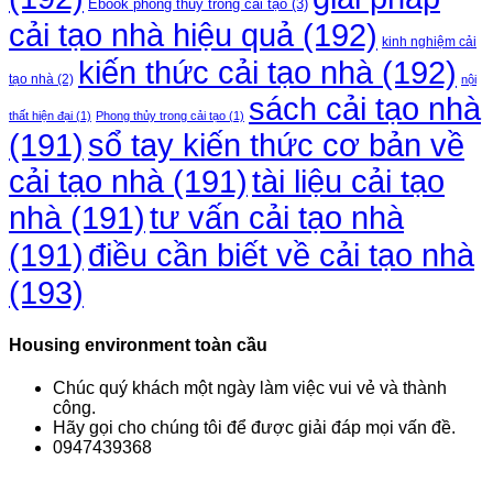
Ebook phong thủy trong cải tạo
(3)
cải tạo nhà hiệu quả
(192)
kinh nghiệm cải
kiến thức cải tạo nhà
(192)
tạo nhà
(2)
nội
sách cải tạo nhà
thất hiện đại
(1)
Phong thủy trong cải tạo
(1)
(191)
sổ tay kiến thức cơ bản về
cải tạo nhà
(191)
tài liệu cải tạo
nhà
(191)
tư vấn cải tạo nhà
điều cần biết về cải tạo nhà
(191)
(193)
Housing environment toàn cầu
Chúc quý khách một ngày làm việc vui vẻ và thành
công.
Hãy gọi cho chúng tôi để được giải đáp mọi vấn đề.
0947439368