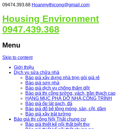
09474.393.68
Hoanmythicong@gmail.com
Housing Environment
0947.439.368
Menu
Skip to content
Giới thiệu
Dịch vụ sửa chữa nhà
Báo giá xây dựng nhà trọn gói giá rẻ
Báo giá sơn nhà
Báo giá dịch vụ chống thấm dột
Báo giá thi công tường, vách, trần thạch cao
HẠNG MỤC PHÁ DỠ NHÀ,CÔNG TRÌNH
Báo giá ốp lát gạch, đá
Báo giá đổ bê tông móng, sàn, cột, dầm
Báo giá xây trát tường
Báo giá thi công Nội Thất chung cư
Báo giá thiết kế nội thất biệt thự