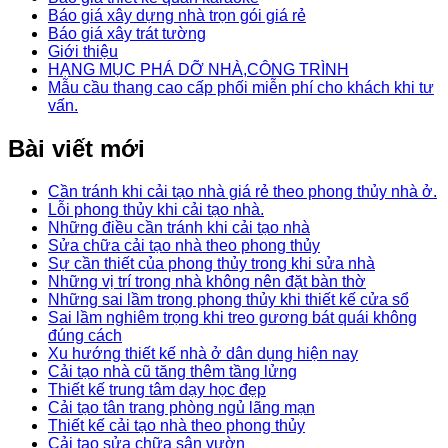
Báo giá xây dựng nhà trọn gói giá rẻ
Báo giá xây trát tường
Giới thiệu
HẠNG MỤC PHÁ DỠ NHÀ,CÔNG TRÌNH
Mẫu cầu thang cao cấp phối miễn phí cho khách khi tư
vấn.
Bài viết mới
Cần tránh khi cải tạo nhà giá rẻ theo phong thủy nhà ở.
Lỗi phong thủy khi cải tạo nhà.
Những điều cần tránh khi cải tạo nhà
Sửa chữa cải tạo nhà theo phong thủy
Sự cần thiết của phong thủy trong khi sửa nhà
Những vị trí trong nhà không nên đặt bàn thờ
Những sai lầm trong phong thủy khi thiết kế cửa sổ
Sai lầm nghiêm trọng khi treo gương bát quái không
đúng cách
Xu hướng thiết kế nhà ở dân dụng hiện nay
Cải tạo nhà cũ tăng thêm tầng lửng
Thiết kế trung tâm dạy học đẹp
Cải tạo tân trang phòng ngủ lãng mạn
Thiết kế cải tạo nhà theo phong thủy
Cải tạo sửa chữa sân vườn