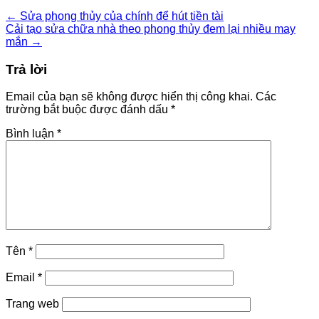
←
Sửa phong thủy của chính để hút tiền tài
Cải tạo sửa chữa nhà theo phong thủy đem lại nhiều may
mắn
→
Trả lời
Email của bạn sẽ không được hiển thị công khai.
Các
trường bắt buộc được đánh dấu
*
Bình luận
*
Tên
*
Email
*
Trang web