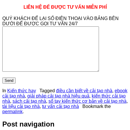
LIÊN HỆ ĐỂ ĐƯỢC TƯ VẤN MIỄN PHÍ
QUÝ KHÁCH ĐỂ LẠI SỐ ĐIỆN THOẠI VÀO BẢNG BÊN
DƯỚI ĐỂ ĐƯỢC GỌI TƯ VẤN 24/7
In
Kiến thức hay
Tagged
điều cần biết về cải tạo nhà
,
ebook
cải tạo nhà
,
giải pháp cải tạo nhà hiệu quả
,
kiến thức cải tạo
nhà
,
sách cải tạo nhà
,
sổ tay kiến thức cơ bản về cải tạo nhà
,
tài liệu cải tạo nhà
,
tư vấn cải tạo nhà
Bookmark the
permalink
.
Post navigation