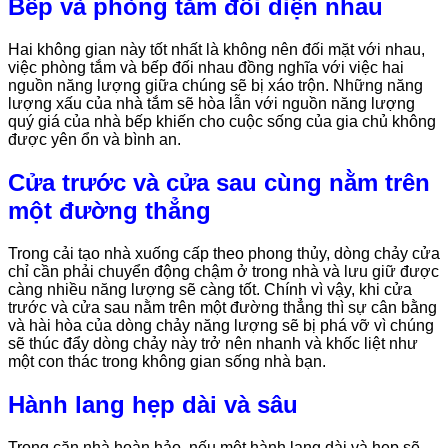
Bếp và phòng tắm đối diện nhau
Hai không gian này tốt nhất là không nên đối mặt với nhau,
việc phòng tắm và bếp đối nhau đồng nghĩa với việc hai
nguồn năng lượng giữa chúng sẽ bị xáo trộn. Những năng
lượng xấu của nhà tắm sẽ hòa lẫn với nguồn năng lượng
quý giá của nhà bếp khiến cho cuộc sống của gia chủ không
được yên ổn và bình an.
Cửa trước và cửa sau cùng nằm trên
một đường thẳng
Trong cải tạo nhà xuống cấp theo phong thủy, dòng chảy cửa
chỉ cần phải chuyển động chậm ở trong nhà và lưu giữ được
càng nhiều năng lượng sẽ càng tốt. Chính vì vậy, khi cửa
trước và cửa sau nằm trên một đường thẳng thì sự cân bằng
và hài hòa của dòng chảy năng lượng sẽ bị phá vỡ vì chúng
sẽ thúc đẩy dòng chảy này trở nên nhanh và khốc liệt như
một con thác trong không gian sống nhà bạn.
Hành lang hẹp dài và sâu
Trong căn nhà hoàn hảo, nếu một hành lang dài và hẹp sẽ