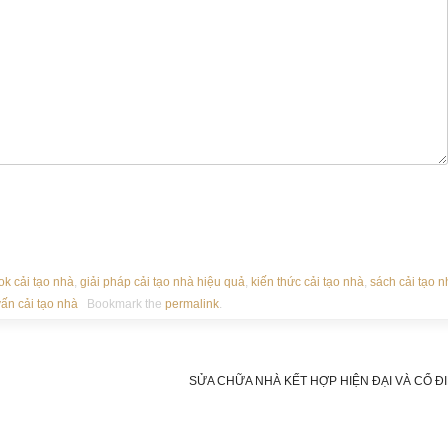
k cải tạo nhà
,
giải pháp cải tạo nhà hiệu quả
,
kiến thức cải tạo nhà
,
sách cải tạo n
vấn cải tạo nhà
Bookmark the
permalink
.
SỬA CHỮA NHÀ KẾT HỢP HIỆN ĐẠI VÀ CỔ Đ