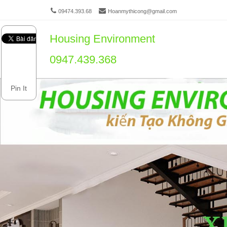
09474.393.68
Hoanmythicong@gmail.com
Housing Environment
Men
SKIP 
0947.439.368
Pin It