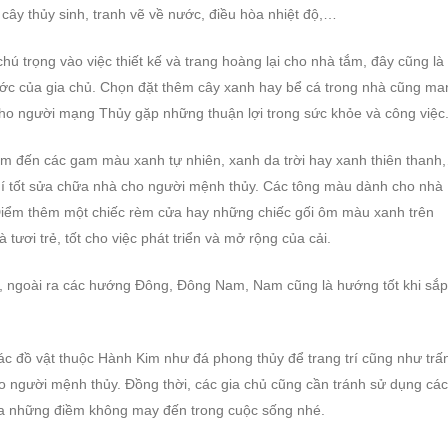
ây thủy sinh, tranh vẽ về nước, điều hòa nhiệt độ,…
 trọng vào việc thiết kế và trang hoàng lại cho nhà tắm, đây cũng là
ước của gia chủ. Chọn đặt thêm cây xanh hay bể cá trong nhà cũng ma
ho người mạng Thủy gặp những thuận lợi trong sức khỏe và công việc
 đến các gam màu xanh tự nhiên, xanh da trời hay xanh thiên thanh
í tốt sửa chữa nhà cho người mệnh thủy. Các tông màu dành cho nhà
 Điểm thêm một chiếc rèm cửa hay những chiếc gối ôm màu xanh trên
tươi trẻ, tốt cho việc phát triển và mở rộng của cải.
, ngoài ra các hướng Đông, Đông Nam, Nam cũng là hướng tốt khi sắp
ác đồ vật thuộc Hành Kim như đá phong thủy để trang trí cũng như trấ
ho người mệnh thủy. Đồng thời, các gia chủ cũng cần tránh sử dụng các
ừa những điềm không may đến trong cuộc sống nhé.