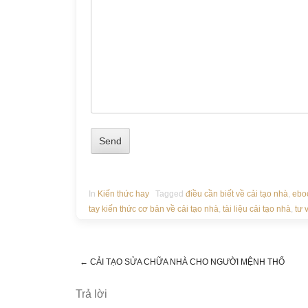
In
Kiến thức hay
Tagged
điều cần biết về cải tạo nhà
,
eboo
tay kiến thức cơ bản về cải tạo nhà
,
tài liệu cải tạo nhà
,
tư 
←
CẢI TẠO SỬA CHỮA NHÀ CHO NGƯỜI MỆNH THỔ
Post navigation
Trả lời