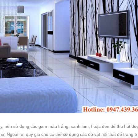
ủy, nên sử dụng các gam màu trắng, xanh lam, hoặc đen để thu hút đư
hà. Ngoài ra, quý gia chủ có thể sử dụng các đồ vật nội thất để trang tr