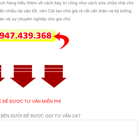
ách hàng hiểu thêm về cách bày trí cũng như cách sửa chữa nhà cho
nhiều tài vận tốt, nên Cải tạo nhà giá rẻ rất cẩn thận và kỹ lưỡng
oàn và sự chuyên nghiệp cho gia chủ.
Ệ ĐỂ ĐƯỢC TƯ VẤN MIỄN PHÍ
 BÊN DƯỚI ĐỂ ĐƯỢC GỌI TƯ VẤN 24/7