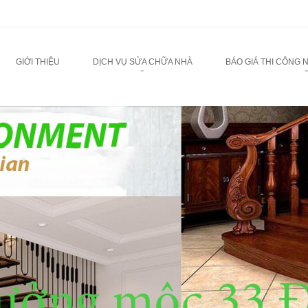
u
TO CONTENT
GIỚI THIỆU
DỊCH VỤ SỬA CHỮA NHÀ
BÁO GIÁ THI CÔNG 