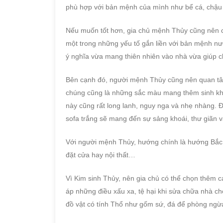
phù hợp với bản mệnh của mình như bể cá, chậu c
Nếu muốn tốt hơn, gia chủ mệnh Thủy cũng nên chú
một trong những yếu tố gắn liền với bản mệnh n
ý nghĩa vừa mang thiên nhiên vào nhà vừa giúp c
Bên cạnh đó, người mệnh Thủy cũng nên quan tâm
chúng cũng là những sắc màu mang thêm sinh kh
này cũng rất long lanh, nguy nga và nhẹ nhàng.
sofa trắng sẽ mang đến sự sảng khoái, thư giãn và 
Với người mệnh Thủy, hướng chính là hướng Bắc
đặt cửa hay nội thất…
Vì Kim sinh Thủy, nên gia chủ có thể chọn thêm c
áp những điều xấu xa, tệ hại khi sửa chữa nhà c
đồ vật có tính Thổ như gốm sứ, đá để phòng ng