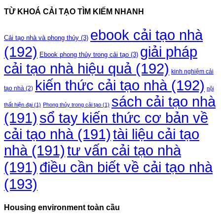
TỪ KHOÁ CẢI TẠO TÌM KIẾM NHANH
ebook cải tạo nhà
Cải tạo nhà và phong thủy
(3)
(192)
giải pháp
Ebook phong thủy trong cải tạo
(3)
cải tạo nhà hiệu quả
(192)
kinh nghiệm cải
kiến thức cải tạo nhà
(192)
tạo nhà
(2)
nội
sách cải tạo nhà
thất hiện đại
(1)
Phong thủy trong cải tạo
(1)
(191)
sổ tay kiến thức cơ bản về
cải tạo nhà
(191)
tài liệu cải tạo
nhà
(191)
tư vấn cải tạo nhà
điều cần biết về cải tạo nhà
(191)
(193)
Housing environment toàn cầu