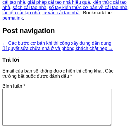
cải tạo nhà
,
giải pháp cải tạo nhà hiệu quả
,
kiến thức cải tạo
nhà
,
sách cải tạo nhà
,
sổ tay kiến thức cơ bản về cải tạo nhà
,
tài liệu cải tạo nhà
,
tư vấn cải tạo nhà
Bookmark the
permalink
.
Post navigation
←
Các bước cơ bản khi thi công xây dựng dân dụng
Bí quyết sửa chữa nhà ở và phòng khách chật hẹp
→
Trả lời
Email của bạn sẽ không được hiển thị công khai.
Các
trường bắt buộc được đánh dấu
*
Bình luận
*