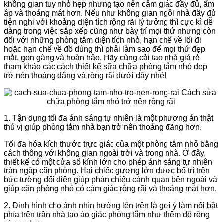
không gian tuy nhỏ hẹp nhưng tạo nên cảm giác đầy đủ, ấm
áp và thoáng mát hơn. Nếu như không gian ngôi nhà đầy đủ
tiện nghi với khoảng diện tích rộng rãi lý tưởng thì cực kì dễ
dàng trong việc sắp xếp cũng như bày trí mọi thứ nhưng còn
đối với những phòng tắm diện tích nhỏ, hạn chế về lối đi
hoặc hạn chế về đồ dùng thì phải làm sao để mọi thứ đẹp
mắt, gọn gàng và hoàn hảo. Hãy cùng cải tạo nhà giá rẻ
tham khảo các cách thiết kế sữa chữa phòng tắm nhỏ đẹp
trở nên thoáng đãng và rộng rãi dưới đây nhé!
1. Tận dụng tối đa ánh sáng tự nhiên là một phương án thật
thú vị giúp phòng tắm nhà bạn trở nên thoáng đãng hơn.
Tối đa hóa kích thước trực giác của một phòng tắm nhỏ bằng
cách thông với không gian ngoài trời và trong nhà. Ở đây,
thiết kế có một cửa sổ kính lớn cho phép ánh sáng tự nhiên
tràn ngập căn phòng. Hai chiếc gương lớn được bố trí trên
bức tường đối diện giúp phản chiếu cảnh quan bên ngoài và
giúp căn phòng nhỏ có cảm giác rộng rãi và thoáng mát hơn.
2. Định hình cho ánh nhìn hướng lên trên là gợi ý làm nổi bật
phía trên trần nhà tạo ảo giác phòng tắm như thêm độ rộng