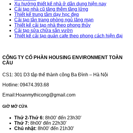
Xu hướng thiết kế nhà ở dân dụng hiện nay
Cải tạo nhà cũ tăng thêm tầng lửng
Thiết kế trung tâm dạy học đẹp
Cải tạo tân trang phòng ngủ lãng mạn
Thiết kế cải tạo nhà theo phong thủy
Cải tạo sửa chữa sân vườn
Thiết kế cải tạo quán cafe theo phong cách hiện đại
CÔNG TY CỔ PHẦN HOUSING ENVIRONMENT TOÀN
CẦU
CS1: 301 D3 tập thể thành công Ba Đình – Hà Nội
Hotline: 09474.393.68
Email:Hoanmythicong@gmail.com
GIỜ MỞ CỬA
Thứ 2-Thứ 6:
8h00′ đến 23h30′
Thứ 7:
8h00′ đến 22h30′
Chủ nhật:
8h00′ đến 21h30′