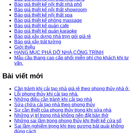
Báo giá thiết kế nội thất nhà phố
Báo giá thiết kế nội thất showroom
Báo giá thiết kế nội thất spa
Báo giá thiết kế phòng massage
Báo giá thiết kế quán cafe
Báo giá thiết kế quán karaoke
Báo giá xây dựng nhà trọn gói giá rẻ
Báo giá xây trát tường
Giới thiệu
HẠNG MỤC PHÁ DỠ NHÀ,CÔNG TRÌNH
Mẫu cầu thang cao cấp phối miễn phí cho khách khi tư
vấn.
Bài viết mới
Cần tránh khi cải tạo nhà giá rẻ theo phong thủy nhà ở.
Lỗi phong thủy khi cải tạo nhà.
Những điều cần tránh khi cải tạo nhà
Sửa chữa cải tạo nhà theo phong thủy
Sự cần thiết của phong thủy trong khi sửa nhà
Những vị trí trong nhà không nên đặt bàn thờ
Những sai lầm trong phong thủy khi thiết kế cửa sổ
Sai lầm nghiêm trọng khi treo gương bát quái không
đúng cách