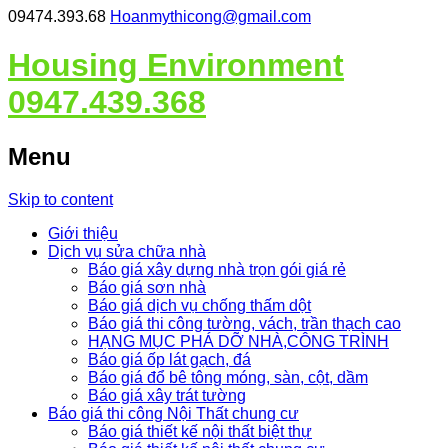
09474.393.68
Hoanmythicong@gmail.com
Housing Environment
0947.439.368
Menu
Skip to content
Giới thiệu
Dịch vụ sửa chữa nhà
Báo giá xây dựng nhà trọn gói giá rẻ
Báo giá sơn nhà
Báo giá dịch vụ chống thấm dột
Báo giá thi công tường, vách, trần thạch cao
HẠNG MỤC PHÁ DỠ NHÀ,CÔNG TRÌNH
Báo giá ốp lát gạch, đá
Báo giá đổ bê tông móng, sàn, cột, dầm
Báo giá xây trát tường
Báo giá thi công Nội Thất chung cư
Báo giá thiết kế nội thất biệt thự