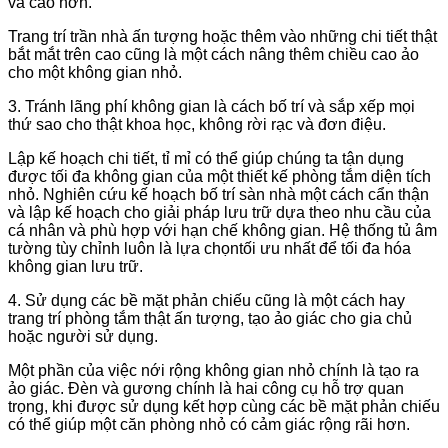
và cao hơn.
Trang trí trần nhà ấn tượng hoặc thêm vào những chi tiết thật
bắt mắt trên cao cũng là một cách nâng thêm chiều cao ảo
cho một không gian nhỏ.
3. Tránh lãng phí không gian là cách bố trí và sắp xếp mọi
thứ sao cho thật khoa học, không rời rạc và đơn điệu.
Lập kế hoạch chi tiết, tỉ mỉ có thể giúp chúng ta tận dụng
được tối đa không gian của một thiết kế phòng tắm diện tích
nhỏ. Nghiên cứu kế hoạch bố trí sàn nhà một cách cẩn thận
và lập kế hoạch cho giải pháp lưu trữ dựa theo nhu cầu của
cá nhân và phù hợp với hạn chế không gian. Hệ thống tủ âm
tường tùy chỉnh luôn là lựa chọntối ưu nhất để tối đa hóa
không gian lưu trữ.
4. Sử dụng các bề mặt phản chiếu cũng là một cách hay
trang trí phòng tắm thật ấn tượng, tạo ảo giác cho gia chủ
hoặc người sử dụng.
Một phần của việc nới rộng không gian nhỏ chính là tạo ra
ảo giác. Đèn và gương chính là hai công cụ hỗ trợ quan
trọng, khi được sử dụng kết hợp cùng các bề mặt phản chiếu
có thể giúp một căn phòng nhỏ có cảm giác rộng rãi hơn.