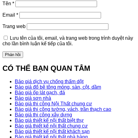
Tên
*
Email
*
Trang web
Lưu tên của tôi, email, và trang web trong trình duyệt này
cho lần bình luận kế tiếp của tôi.
CÓ THỂ BẠN QUAN TÂM
Báo giá dịch vụ chống thấm dột
Báo giá đổ bê tông móng, sàn, cột, dầm
Báo giá ốp lát gạch, đá
Báo giá sơn nhà
Báo giá thi công Nội Thất chung cư
Báo giá thi công tường, vách, trần thạch cao
Báo giá thi công xây dựng
Báo giá thiết kế nội thất biệt thự
Báo giá thiết kế nội thất chung cư
Báo giá thiết kế nội thất khách sạn
Báo giá thiết kế nội thất nhà hàng