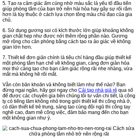
5. Tạo ra cảm giác ấm cúng nhờ màu sắc là yếu tố đầu tiên
giúp phòng tắm của bạn trở nên hài hòa hay gây sự rối rắm
hơn là tùy thuộc ở cách lựa chọn tông màu chủ đạo của gia
chủ.
6. Sử dụng gương soi có kích thước lớn giúp khoảng không
gian chật hẹp như được nới thêm rộng phần nào. Gương
mở rộng cho căn phòng bằng cách tạo ra ảo giác về không
gian lớn hơn.
7. Thiết kế đơn giản chính là tiêu chí hàng đầu giúp thiết kế
một phòng tắm hạn chế về không gian, càng đơn giản hóa
mọi thứ càng tạo cho bạn cảm giác rộng rãi nhẹ nhàng, vừa
mắt mà không hề rối mắt.
Vẫn còn băn khoăn và không biết làm như thế nào? Bạn
đừng ngại ngần, hãy gọi ngay cho
Cải tạo nhà giá rẻ
qua số
để được các chuyên gia bên chúng tôi tư vấn chi tiết, là công
ty có tiếng tăm không nhỏ trong giới thiết kế thi công nhà ở,
có dàn thiết kế trẻ trung, sáng tạo cùng đội ngũ thi công tay
nghề cao, đam mê công việc, đảm bảo mang đến cho bạn
một không gian như ý.