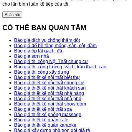
cho lần bình luận kế tiếp của tôi.
CÓ THỂ BẠN QUAN TÂM
Báo giá dịch vụ chống thấm dột
Báo giá đổ bê tông móng, sàn, cột, dầm
Báo giá ốp lát gạch, đá
Báo giá sơn nhà
Báo giá thi công Nội Thất chung cư
Báo giá thi công tường, vách, trần thạch cao
Báo giá thi công xây dựng
Báo giá thiết kế nội thất biệt thự
Báo giá thiết kế nội thất chung cư
Báo giá thiết kế nội thất khách sạn
Báo giá thiết kế nội thất nhà hàng
Báo giá thiết kế nội thất nhà phố
Báo giá thiết kế nội thất showroom
Báo giá thiết kế nội thất spa
Báo giá thiết kế phòng massage
Báo giá thiết kế quán cafe
Báo giá thiết kế quán karaoke
Báo giá xây dựng nhà trọn gói giá rẻ