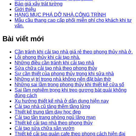
Báo giá xây trát tường
Giới thiệu
HẠNG MỤC PHÁ DỠ NHÀ,CÔNG TRÌNH
Mẫu cầu thang cao cấp phối miễn phí cho khách khi tư
vấn.
Bài viết mới
Cần tránh khi cải tạo nhà giá rẻ theo phong thủy nhà ở.
Lỗi phong thủy khi cải tạo nhà.
Những điều cần tránh khi cải tạo nhà
Sửa chữa cải tạo nhà theo phong thủy
Sự cần thiết của phong thủy trong khi sửa nhà
Những vị trí trong nhà không nên đặt bàn thờ
Những sai lầm trong phong thủy khi thiết kế cửa sổ
Sai lầm nghiêm trọng khi treo gương bát quái không
đúng cách
Xu hướng thiết kế nhà ở dân dụng hiện nay
Cải tạo nhà cũ tăng thêm tầng lửng
Thiết kế trung tâm dạy học đẹp
Cải tạo tân trang phòng ngủ lãng mạn
Thiết kế cải tạo nhà theo phong thủy
Cải tạo sửa chữa sân vườn
Thiết kế cải tạo quán cafe theo phong cách hiện đại