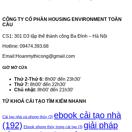
CÔNG TY CỔ PHẦN HOUSING ENVIRONMENT TOÀN
CẦU
CS1: 301 D3 tập thể thành công Ba Đình – Hà Nội
Hotline: 09474.393.68
Email:Hoanmythicong@gmail.com
GIỜ MỞ CỬA
Thứ 2-Thứ 6:
8h00′ đến 23h30′
Thứ 7:
8h00′ đến 22h30′
Chủ nhật:
8h00′ đến 21h30′
TỪ KHOÁ CẢI TẠO TÌM KIẾM NHANH
ebook cải tạo nhà
Cải tạo nhà và phong thủy
(3)
(192)
giải pháp
Ebook phong thủy trong cải tạo
(3)