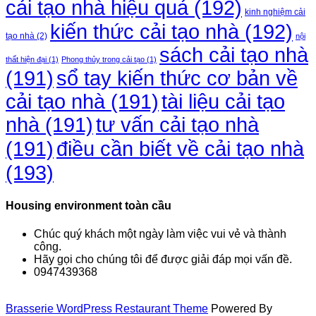
cải tạo nhà hiệu quả
(192)
kinh nghiệm cải
kiến thức cải tạo nhà
(192)
tạo nhà
(2)
nội
sách cải tạo nhà
thất hiện đại
(1)
Phong thủy trong cải tạo
(1)
(191)
sổ tay kiến thức cơ bản về
cải tạo nhà
(191)
tài liệu cải tạo
nhà
(191)
tư vấn cải tạo nhà
điều cần biết về cải tạo nhà
(191)
(193)
Housing environment toàn cầu
Chúc quý khách một ngày làm việc vui vẻ và thành
công.
Hãy gọi cho chúng tôi để được giải đáp mọi vấn đề.
0947439368
Brasserie WordPress Restaurant Theme
Powered By