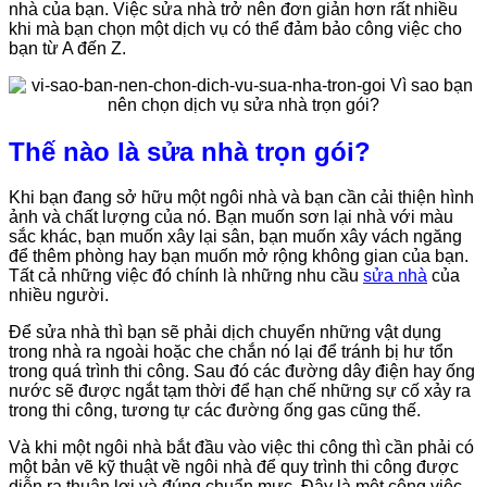
nhà của bạn. Việc sửa nhà trở nên đơn giản hơn rất nhiều
khi mà bạn chọn một dịch vụ có thể đảm bảo công việc cho
bạn từ A đến Z.
Thế nào là sửa nhà trọn gói?
Khi bạn đang sở hữu một ngôi nhà và bạn cần cải thiện hình
ảnh và chất lượng của nó. Bạn muốn sơn lại nhà với màu
sắc khác, bạn muốn xây lại sân, bạn muốn xây vách ngăng
để thêm phòng hay bạn muốn mở rộng không gian của bạn.
Tất cả những việc đó chính là những nhu cầu
sửa nhà
của
nhiều người.
Để sửa nhà thì bạn sẽ phải dịch chuyển những vật dụng
trong nhà ra ngoài hoặc che chắn nó lại để tránh bị hư tổn
trong quá trình thi công. Sau đó các đường dây điện hay ống
nước sẽ được ngắt tạm thời để hạn chế những sự cố xảy ra
trong thi công, tương tự các đường ống gas cũng thế.
Và khi một ngôi nhà bắt đầu vào việc thi công thì cần phải có
một bản vẽ kỹ thuật về ngôi nhà để quy trình thi công được
diễn ra thuận lợi và đúng chuẩn mực. Đây là một công việc