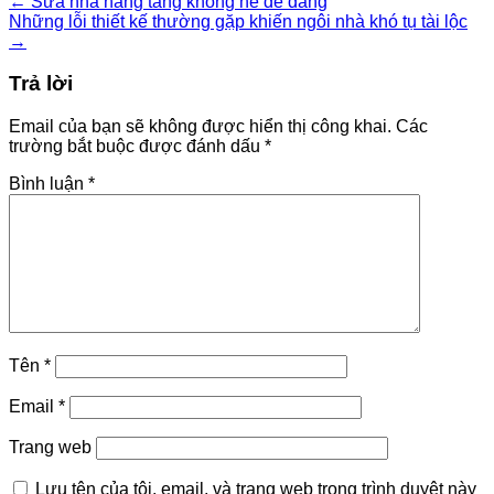
←
Sửa nhà nâng tầng không hề dễ dàng
Những lỗi thiết kế thường gặp khiến ngôi nhà khó tụ tài lộc
→
Trả lời
Email của bạn sẽ không được hiển thị công khai.
Các
trường bắt buộc được đánh dấu
*
Bình luận
*
Tên
*
Email
*
Trang web
Lưu tên của tôi, email, và trang web trong trình duyệt này