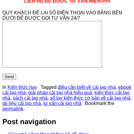
LIÊN HỆ ĐỂ ĐƯỢC TƯ VẤN MIỄN PHÍ
QUÝ KHÁCH ĐỂ LẠI SỐ ĐIỆN THOẠI VÀO BẢNG BÊN
DƯỚI ĐỂ ĐƯỢC GỌI TƯ VẤN 24/7
In
Kiến thức hay
Tagged
điều cần biết về cải tạo nhà
,
ebook
cải tạo nhà
,
giải pháp cải tạo nhà hiệu quả
,
kiến thức cải tạo
nhà
,
sách cải tạo nhà
,
sổ tay kiến thức cơ bản về cải tạo nhà
,
tài liệu cải tạo nhà
,
tư vấn cải tạo nhà
Bookmark the
permalink
.
Post navigation