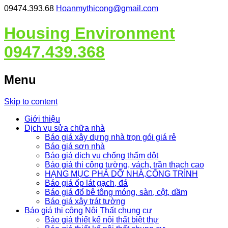
09474.393.68
Hoanmythicong@gmail.com
Housing Environment
0947.439.368
Menu
Skip to content
Giới thiệu
Dịch vụ sửa chữa nhà
Báo giá xây dựng nhà trọn gói giá rẻ
Báo giá sơn nhà
Báo giá dịch vụ chống thấm dột
Báo giá thi công tường, vách, trần thạch cao
HẠNG MỤC PHÁ DỠ NHÀ,CÔNG TRÌNH
Báo giá ốp lát gạch, đá
Báo giá đổ bê tông móng, sàn, cột, dầm
Báo giá xây trát tường
Báo giá thi công Nội Thất chung cư
Báo giá thiết kế nội thất biệt thự