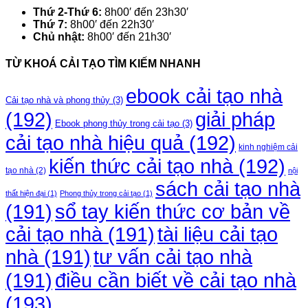
Thứ 2-Thứ 6:
8h00′ đến 23h30′
Thứ 7:
8h00′ đến 22h30′
Chủ nhật:
8h00′ đến 21h30′
TỪ KHOÁ CẢI TẠO TÌM KIẾM NHANH
ebook cải tạo nhà
Cải tạo nhà và phong thủy
(3)
(192)
giải pháp
Ebook phong thủy trong cải tạo
(3)
cải tạo nhà hiệu quả
(192)
kinh nghiệm cải
kiến thức cải tạo nhà
(192)
tạo nhà
(2)
nội
sách cải tạo nhà
thất hiện đại
(1)
Phong thủy trong cải tạo
(1)
(191)
sổ tay kiến thức cơ bản về
cải tạo nhà
(191)
tài liệu cải tạo
nhà
(191)
tư vấn cải tạo nhà
điều cần biết về cải tạo nhà
(191)
(193)