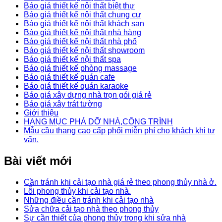
Báo giá thiết kế nội thất biệt thự
Báo giá thiết kế nội thất chung cư
Báo giá thiết kế nội thất khách sạn
Báo giá thiết kế nội thất nhà hàng
Báo giá thiết kế nội thất nhà phố
Báo giá thiết kế nội thất showroom
Báo giá thiết kế nội thất spa
Báo giá thiết kế phòng massage
Báo giá thiết kế quán cafe
Báo giá thiết kế quán karaoke
Báo giá xây dựng nhà trọn gói giá rẻ
Báo giá xây trát tường
Giới thiệu
HẠNG MỤC PHÁ DỠ NHÀ,CÔNG TRÌNH
Mẫu cầu thang cao cấp phối miễn phí cho khách khi tư
vấn.
Bài viết mới
Cần tránh khi cải tạo nhà giá rẻ theo phong thủy nhà ở.
Lỗi phong thủy khi cải tạo nhà.
Những điều cần tránh khi cải tạo nhà
Sửa chữa cải tạo nhà theo phong thủy
Sự cần thiết của phong thủy trong khi sửa nhà