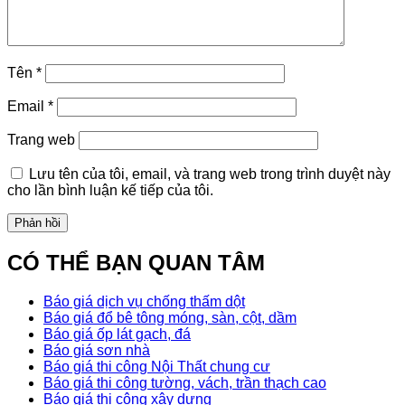
Tên
*
Email
*
Trang web
Lưu tên của tôi, email, và trang web trong trình duyệt này
cho lần bình luận kế tiếp của tôi.
CÓ THỂ BẠN QUAN TÂM
Báo giá dịch vụ chống thấm dột
Báo giá đổ bê tông móng, sàn, cột, dầm
Báo giá ốp lát gạch, đá
Báo giá sơn nhà
Báo giá thi công Nội Thất chung cư
Báo giá thi công tường, vách, trần thạch cao
Báo giá thi công xây dựng