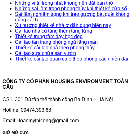
Những vị trí trong nhà không nên đặt bàn thờ
Những sai lầm trong phong thủy khi thiết kế cửa sổ
Sai lầm nghiêm trọng khi treo gương bát quái không
đúng cách
Xu hướng thiết kế nhà ở dân dụng hiện nay
Cải tạo nhà cũ tăng thêm tầng lửng
Thiết kế trung tâm dạy học đẹp
Cải tạo tân trang phòng ngủ lãng mạn
Thiết kế cải tạo nhà theo phong thủy
Cải tạo sửa chữa sân vườn
Thiết kế cải tạo quán cafe theo phong cách hiện đại
CÔNG TY CỔ PHẦN HOUSING ENVIRONMENT TOÀN
CẦU
CS1: 301 D3 tập thể thành công Ba Đình – Hà Nội
Hotline: 09474.393.68
Email:Hoanmythicong@gmail.com
GIỜ MỞ CỬA