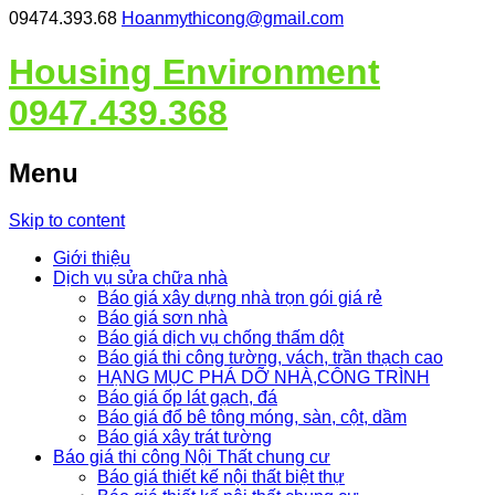
09474.393.68
Hoanmythicong@gmail.com
Housing Environment
0947.439.368
Menu
Skip to content
Giới thiệu
Dịch vụ sửa chữa nhà
Báo giá xây dựng nhà trọn gói giá rẻ
Báo giá sơn nhà
Báo giá dịch vụ chống thấm dột
Báo giá thi công tường, vách, trần thạch cao
HẠNG MỤC PHÁ DỠ NHÀ,CÔNG TRÌNH
Báo giá ốp lát gạch, đá
Báo giá đổ bê tông móng, sàn, cột, dầm
Báo giá xây trát tường
Báo giá thi công Nội Thất chung cư
Báo giá thiết kế nội thất biệt thự