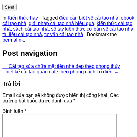
In
Kiến thức hay
Tagged
điều cần biết về cải tạo nhà
,
ebook
cải tạo nhà
,
giải pháp cải tạo nhà hiệu quả
,
kiến thức cải tạo
nhà
,
sách cải tạo nhà
,
sổ tay kiến thức cơ bản về cải tạo nhà
,
tài liệu cải tạo nhà
,
tư vấn cải tạo nhà
Bookmark the
permalink
.
Post navigation
←
Cải tạo sửa chữa mặt tiền nhà đẹp theo phong thủy
Thiết kế cải tạo quán cafe theo phong cách cổ điển
→
Trả lời
Email của bạn sẽ không được hiển thị công khai.
Các
trường bắt buộc được đánh dấu
*
Bình luận
*