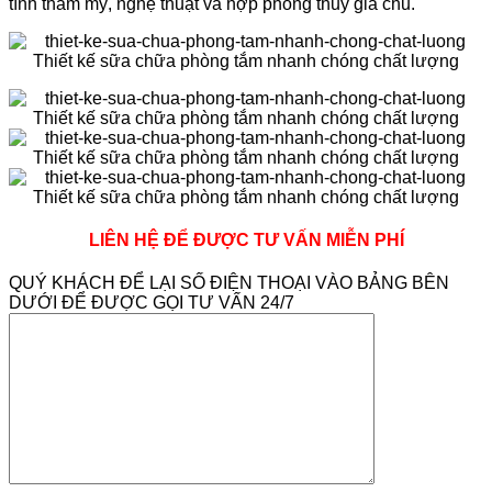
tính thẩm mỹ, nghệ thuật và hợp phong thủy gia chủ.
LIÊN HỆ ĐỂ ĐƯỢC TƯ VẤN MIỄN PHÍ
QUÝ KHÁCH ĐỂ LẠI SỐ ĐIỆN THOẠI VÀO BẢNG BÊN
DƯỚI ĐỂ ĐƯỢC GỌI TƯ VẤN 24/7