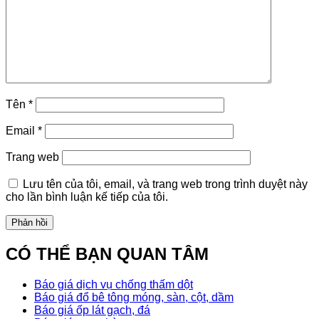
Tên
*
Email
*
Trang web
Lưu tên của tôi, email, và trang web trong trình duyệt này
cho lần bình luận kế tiếp của tôi.
CÓ THỂ BẠN QUAN TÂM
Báo giá dịch vụ chống thấm dột
Báo giá đổ bê tông móng, sàn, cột, dầm
Báo giá ốp lát gạch, đá