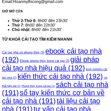
Email:Hoanmythicong@gmail.com
GIỜ MỞ CỬA
Thứ 2-Thứ 6:
8h00′ đến 23h30′
Thứ 7:
8h00′ đến 22h30′
Chủ nhật:
8h00′ đến 21h30′
TỪ KHOÁ CẢI TẠO TÌM KIẾM NHANH
ebook cải tạo nhà
Cải tạo nhà và phong thủy
(3)
(192)
giải pháp
Ebook phong thủy trong cải tạo
(3)
cải tạo nhà hiệu quả
(192)
kinh nghiệm cải
kiến thức cải tạo nhà
(192)
tạo nhà
(2)
nội
sách cải tạo nhà
thất hiện đại
(1)
Phong thủy trong cải tạo
(1)
(191)
sổ tay kiến thức cơ bản về
cải tạo nhà
(191)
tài liệu cải tạo
nhà
(191)
tư vấn cải tạo nhà