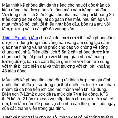
Mẫu thiết kế phòng tắm dành riêng cho người độc thân có
kiểu dáng khá đơn giản với tông màu xám trắng chủ đạo.
Với tổng diện tích 3,2m2 gia chủ phải mất chi phí khoảng 26
triệu đồng để thi công lát ốp gạch nền màu nâu ấm áp và
mua một số nội thất tối thiểu như bồn cầu, bồn rửa tay, vòi
tắm, gương và tủ cất giữ đồ vuông vắn.
Thiết kế phòng tắm
cho cặp đôi mới cưới thì mẫu phòng tắm
được sử dụng tông màu vàng nâu vàng ấm cúng tạo cảm
giác nhẹ nhàng và hạnh phúc cho cặp vợ chồng về sống
chung một nhà. Trên diện tích 5.5m2 căn phòng được lựa
chọn gạch ốp lát phù hợp với không gian nhà và mảng
tường đứng, bàn đá cẩm thạch gắn liền với bồn rửa cùng
với thiết bị cực hiện đại và thời thượng với chi phí khoảng
48 triệu đồng.
Mẫu thiết kế phòng tắm khá rộng rãi thích hợp cho gia đình
nhiều thế hệ được sử dụng nội thất nhiều kích cỡ khác nhau
nhằm tối đa hóa tiện ích cho mọi thành viên khi sử dụng.
Diện tích 7-12m2 được đề ra mức giá 74 triệu đồng, KTS
thiết kế tới 2 bồn rửa cao và thấp dành cho người lớn và trẻ
em, bồn tắm nằm để phục vụ cho nhu cầu thư giãn cuối ngày
của các thành viên trong gia đình.
Thiết kế phòng tắm cho người thành đạt có hệ thống thiết bị