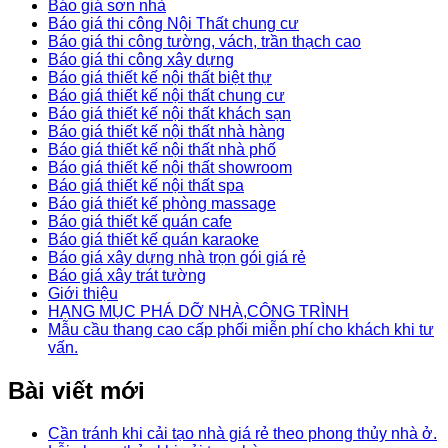
Báo giá sơn nhà
Báo giá thi công Nội Thất chung cư
Báo giá thi công tường, vách, trần thạch cao
Báo giá thi công xây dựng
Báo giá thiết kế nội thất biệt thự
Báo giá thiết kế nội thất chung cư
Báo giá thiết kế nội thất khách sạn
Báo giá thiết kế nội thất nhà hàng
Báo giá thiết kế nội thất nhà phố
Báo giá thiết kế nội thất showroom
Báo giá thiết kế nội thất spa
Báo giá thiết kế phòng massage
Báo giá thiết kế quán cafe
Báo giá thiết kế quán karaoke
Báo giá xây dựng nhà trọn gói giá rẻ
Báo giá xây trát tường
Giới thiệu
HẠNG MỤC PHÁ DỠ NHÀ,CÔNG TRÌNH
Mẫu cầu thang cao cấp phối miễn phí cho khách khi tư
vấn.
Bài viết mới
Cần tránh khi cải tạo nhà giá rẻ theo phong thủy nhà ở.