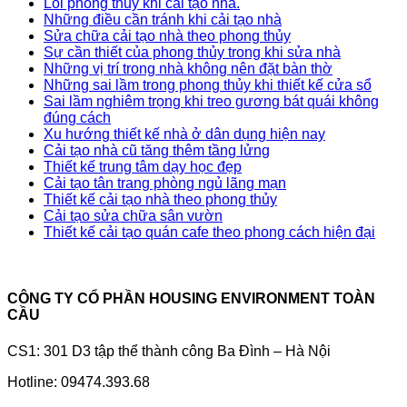
Lỗi phong thủy khi cải tạo nhà.
Những điều cần tránh khi cải tạo nhà
Sửa chữa cải tạo nhà theo phong thủy
Sự cần thiết của phong thủy trong khi sửa nhà
Những vị trí trong nhà không nên đặt bàn thờ
Những sai lầm trong phong thủy khi thiết kế cửa sổ
Sai lầm nghiêm trọng khi treo gương bát quái không
đúng cách
Xu hướng thiết kế nhà ở dân dụng hiện nay
Cải tạo nhà cũ tăng thêm tầng lửng
Thiết kế trung tâm dạy học đẹp
Cải tạo tân trang phòng ngủ lãng mạn
Thiết kế cải tạo nhà theo phong thủy
Cải tạo sửa chữa sân vườn
Thiết kế cải tạo quán cafe theo phong cách hiện đại
CÔNG TY CỔ PHẦN HOUSING ENVIRONMENT TOÀN
CẦU
CS1: 301 D3 tập thể thành công Ba Đình – Hà Nội
Hotline: 09474.393.68