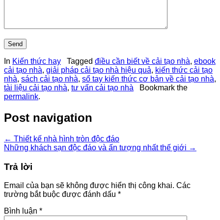
In
Kiến thức hay
Tagged
điều cần biết về cải tạo nhà
,
ebook
cải tạo nhà
,
giải pháp cải tạo nhà hiệu quả
,
kiến thức cải tạo
nhà
,
sách cải tạo nhà
,
sổ tay kiến thức cơ bản về cải tạo nhà
,
tài liệu cải tạo nhà
,
tư vấn cải tạo nhà
Bookmark the
permalink
.
Post navigation
←
Thiết kế nhà hình tròn độc đáo
Những khách sạn độc đáo và ấn tượng nhất thế giới
→
Trả lời
Email của bạn sẽ không được hiển thị công khai.
Các
trường bắt buộc được đánh dấu
*
Bình luận
*