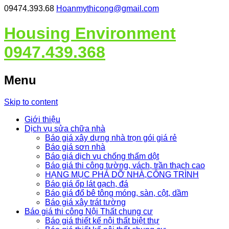
09474.393.68
Hoanmythicong@gmail.com
Housing Environment
0947.439.368
Menu
Skip to content
Giới thiệu
Dịch vụ sửa chữa nhà
Báo giá xây dựng nhà trọn gói giá rẻ
Báo giá sơn nhà
Báo giá dịch vụ chống thấm dột
Báo giá thi công tường, vách, trần thạch cao
HẠNG MỤC PHÁ DỠ NHÀ,CÔNG TRÌNH
Báo giá ốp lát gạch, đá
Báo giá đổ bê tông móng, sàn, cột, dầm
Báo giá xây trát tường
Báo giá thi công Nội Thất chung cư
Báo giá thiết kế nội thất biệt thự