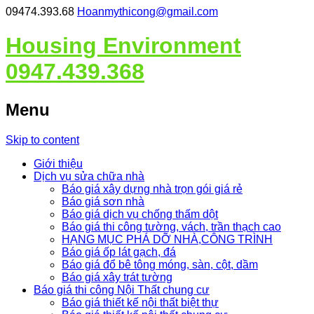
09474.393.68
Hoanmythicong@gmail.com
Housing Environment
0947.439.368
Menu
Skip to content
Giới thiệu
Dịch vụ sửa chữa nhà
Báo giá xây dựng nhà trọn gói giá rẻ
Báo giá sơn nhà
Báo giá dịch vụ chống thấm dột
Báo giá thi công tường, vách, trần thạch cao
HẠNG MỤC PHÁ DỠ NHÀ,CÔNG TRÌNH
Báo giá ốp lát gạch, đá
Báo giá đổ bê tông móng, sàn, cột, dầm
Báo giá xây trát tường
Báo giá thi công Nội Thất chung cư
Báo giá thiết kế nội thất biệt thự