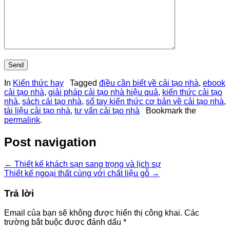
In
Kiến thức hay
Tagged
điều cần biết về cải tạo nhà
,
ebook
cải tạo nhà
,
giải pháp cải tạo nhà hiệu quả
,
kiến thức cải tạo
nhà
,
sách cải tạo nhà
,
sổ tay kiến thức cơ bản về cải tạo nhà
,
tài liệu cải tạo nhà
,
tư vấn cải tạo nhà
Bookmark the
permalink
.
Post navigation
←
Thiết kế khách sạn sang trọng và lịch sự
Thiết kế ngoại thất cùng với chất liệu gỗ
→
Trả lời
Email của bạn sẽ không được hiển thị công khai.
Các
trường bắt buộc được đánh dấu
*