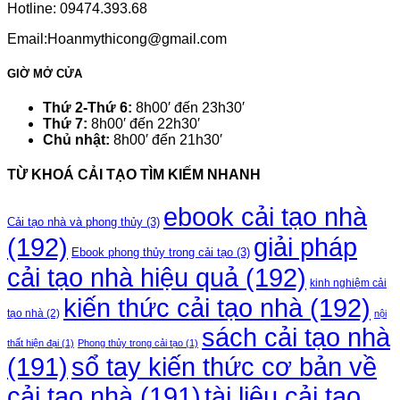
Hotline: 09474.393.68
Email:Hoanmythicong@gmail.com
GIỜ MỞ CỬA
Thứ 2-Thứ 6:
8h00′ đến 23h30′
Thứ 7:
8h00′ đến 22h30′
Chủ nhật:
8h00′ đến 21h30′
TỪ KHOÁ CẢI TẠO TÌM KIẾM NHANH
ebook cải tạo nhà
Cải tạo nhà và phong thủy
(3)
(192)
giải pháp
Ebook phong thủy trong cải tạo
(3)
cải tạo nhà hiệu quả
(192)
kinh nghiệm cải
kiến thức cải tạo nhà
(192)
tạo nhà
(2)
nội
sách cải tạo nhà
thất hiện đại
(1)
Phong thủy trong cải tạo
(1)
(191)
sổ tay kiến thức cơ bản về
cải tạo nhà
(191)
tài liệu cải tạo