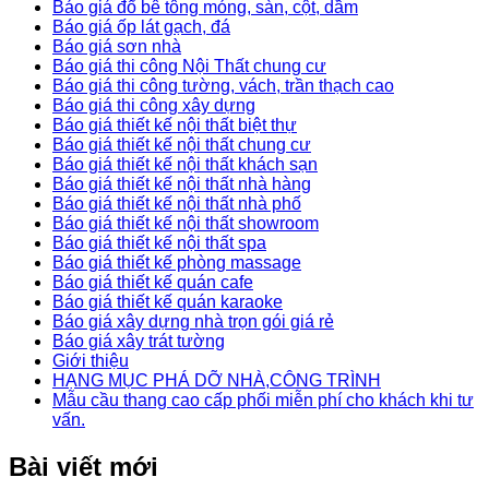
Báo giá đổ bê tông móng, sàn, cột, dầm
Báo giá ốp lát gạch, đá
Báo giá sơn nhà
Báo giá thi công Nội Thất chung cư
Báo giá thi công tường, vách, trần thạch cao
Báo giá thi công xây dựng
Báo giá thiết kế nội thất biệt thự
Báo giá thiết kế nội thất chung cư
Báo giá thiết kế nội thất khách sạn
Báo giá thiết kế nội thất nhà hàng
Báo giá thiết kế nội thất nhà phố
Báo giá thiết kế nội thất showroom
Báo giá thiết kế nội thất spa
Báo giá thiết kế phòng massage
Báo giá thiết kế quán cafe
Báo giá thiết kế quán karaoke
Báo giá xây dựng nhà trọn gói giá rẻ
Báo giá xây trát tường
Giới thiệu
HẠNG MỤC PHÁ DỠ NHÀ,CÔNG TRÌNH
Mẫu cầu thang cao cấp phối miễn phí cho khách khi tư
vấn.
Bài viết mới