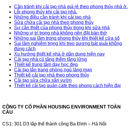
Cần tránh khi cải tạo nhà giá rẻ theo phong thủy nhà ở.
Lỗi phong thủy khi cải tạo nhà.
Những điều cần tránh khi cải tạo nhà
Sửa chữa cải tạo nhà theo phong thủy
Sự cần thiết của phong thủy trong khi sửa nhà
Những vị trí trong nhà không nên đặt bàn thờ
Những sai lầm trong phong thủy khi thiết kế cửa sổ
Sai lầm nghiêm trọng khi treo gương bát quái không
đúng cách
Xu hướng thiết kế nhà ở dân dụng hiện nay
Cải tạo nhà cũ tăng thêm tầng lửng
Thiết kế trung tâm dạy học đẹp
Cải tạo tân trang phòng ngủ lãng mạn
Thiết kế cải tạo nhà theo phong thủy
Cải tạo sửa chữa sân vườn
Thiết kế cải tạo quán cafe theo phong cách hiện đại
CÔNG TY CỔ PHẦN HOUSING ENVIRONMENT TOÀN
CẦU
CS1: 301 D3 tập thể thành công Ba Đình – Hà Nội