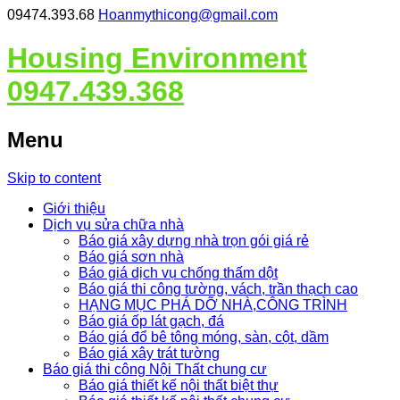
09474.393.68
Hoanmythicong@gmail.com
Housing Environment
0947.439.368
Menu
Skip to content
Giới thiệu
Dịch vụ sửa chữa nhà
Báo giá xây dựng nhà trọn gói giá rẻ
Báo giá sơn nhà
Báo giá dịch vụ chống thấm dột
Báo giá thi công tường, vách, trần thạch cao
HẠNG MỤC PHÁ DỠ NHÀ,CÔNG TRÌNH
Báo giá ốp lát gạch, đá
Báo giá đổ bê tông móng, sàn, cột, dầm
Báo giá xây trát tường
Báo giá thi công Nội Thất chung cư
Báo giá thiết kế nội thất biệt thự