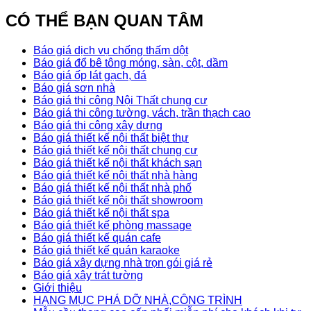
CÓ THỂ BẠN QUAN TÂM
Báo giá dịch vụ chống thấm dột
Báo giá đổ bê tông móng, sàn, cột, dầm
Báo giá ốp lát gạch, đá
Báo giá sơn nhà
Báo giá thi công Nội Thất chung cư
Báo giá thi công tường, vách, trần thạch cao
Báo giá thi công xây dựng
Báo giá thiết kế nội thất biệt thự
Báo giá thiết kế nội thất chung cư
Báo giá thiết kế nội thất khách sạn
Báo giá thiết kế nội thất nhà hàng
Báo giá thiết kế nội thất nhà phố
Báo giá thiết kế nội thất showroom
Báo giá thiết kế nội thất spa
Báo giá thiết kế phòng massage
Báo giá thiết kế quán cafe
Báo giá thiết kế quán karaoke
Báo giá xây dựng nhà trọn gói giá rẻ
Báo giá xây trát tường
Giới thiệu
HẠNG MỤC PHÁ DỠ NHÀ,CÔNG TRÌNH