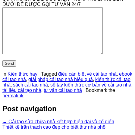
DƯỚI ĐỂ ĐƯỢC GỌI TƯ VẤN 24/7
In
Kiến thức hay
Tagged
điều cần biết về cải tạo nhà
,
ebook
cải tạo nhà
,
giải pháp cải tạo nhà hiệu quả
,
kiến thức cải tạo
nhà
,
sách cải tạo nhà
,
sổ tay kiến thức cơ bản về cải tạo nhà
,
tài liệu cải tạo nhà
,
tư vấn cải tạo nhà
Bookmark the
permalink
.
Post navigation
←
Cải tạo sửa chữa nhà kết hợp hiện đại và cổ điển
Thiết kế trần thạch cao đẹp cho biệt thự nhà phố
→