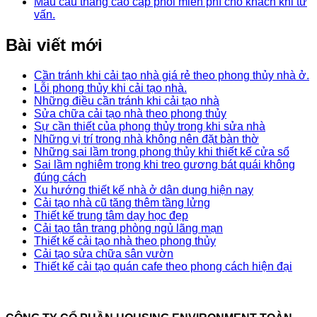
Mẫu cầu thang cao cấp phối miễn phí cho khách khi tư
vấn.
Bài viết mới
Cần tránh khi cải tạo nhà giá rẻ theo phong thủy nhà ở.
Lỗi phong thủy khi cải tạo nhà.
Những điều cần tránh khi cải tạo nhà
Sửa chữa cải tạo nhà theo phong thủy
Sự cần thiết của phong thủy trong khi sửa nhà
Những vị trí trong nhà không nên đặt bàn thờ
Những sai lầm trong phong thủy khi thiết kế cửa sổ
Sai lầm nghiêm trọng khi treo gương bát quái không
đúng cách
Xu hướng thiết kế nhà ở dân dụng hiện nay
Cải tạo nhà cũ tăng thêm tầng lửng
Thiết kế trung tâm dạy học đẹp
Cải tạo tân trang phòng ngủ lãng mạn
Thiết kế cải tạo nhà theo phong thủy
Cải tạo sửa chữa sân vườn
Thiết kế cải tạo quán cafe theo phong cách hiện đại