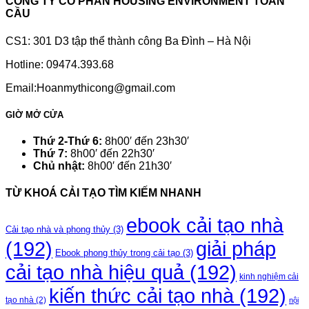
CÔNG TY CỔ PHẦN HOUSING ENVIRONMENT TOÀN
CẦU
CS1: 301 D3 tập thể thành công Ba Đình – Hà Nội
Hotline: 09474.393.68
Email:Hoanmythicong@gmail.com
GIỜ MỞ CỬA
Thứ 2-Thứ 6:
8h00′ đến 23h30′
Thứ 7:
8h00′ đến 22h30′
Chủ nhật:
8h00′ đến 21h30′
TỪ KHOÁ CẢI TẠO TÌM KIẾM NHANH
ebook cải tạo nhà
Cải tạo nhà và phong thủy
(3)
(192)
giải pháp
Ebook phong thủy trong cải tạo
(3)
cải tạo nhà hiệu quả
(192)
kinh nghiệm cải
kiến thức cải tạo nhà
(192)
tạo nhà
(2)
nội