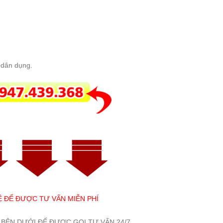
h dân dụng.
Ệ ĐỂ ĐƯỢC TƯ VẤN MIỄN PHÍ
 BÊN DƯỚI ĐỂ ĐƯỢC GỌI TƯ VẤN 24/7