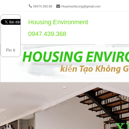
09474.393.68
Hoanmythicong@gmail.com
Housing Environment
Men
SKIP 
0947.439.368
Pin It