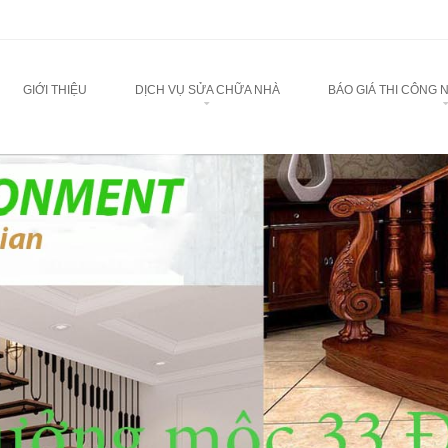
u
TO CONTENT
GIỚI THIỆU
DỊCH VỤ SỬA CHỮA NHÀ
BÁO GIÁ THI CÔNG 