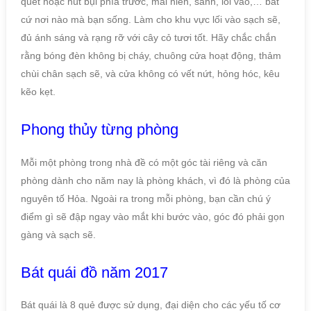
quét hoặc hút bụi phía trước, mái hiên, sảnh, lối vào,… bất
cứ nơi nào mà bạn sống. Làm cho khu vực lối vào sạch sẽ,
đủ ánh sáng và rạng rỡ với cây cỏ tươi tốt. Hãy chắc chắn
rằng bóng đèn không bị cháy, chuông cửa hoạt động, thảm
chùi chân sạch sẽ, và cửa không có vết nứt, hỏng hóc, kêu
kẽo kẹt.
Phong thủy từng phòng
Mỗi một phòng trong nhà đề có một góc tài riêng và căn
phòng dành cho năm nay là phòng khách, vì đó là phòng của
nguyên tố Hỏa. Ngoài ra trong mỗi phòng, bạn cần chú ý
điểm gì sẽ đập ngay vào mắt khi bước vào, góc đó phải gọn
gàng và sạch sẽ.
Bát quái đồ năm 2017
Bát quái là 8 quẻ được sử dụng, đại diện cho các yếu tố cơ