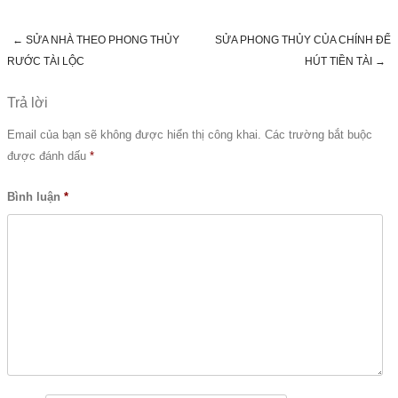
←
SỬA NHÀ THEO PHONG THỦY
SỬA PHONG THỦY CỦA CHÍNH ĐỂ
Post navigation
RƯỚC TÀI LỘC
HÚT TIỀN TÀI
→
Trả lời
Email của bạn sẽ không được hiển thị công khai.
Các trường bắt buộc
được đánh dấu
*
Bình luận
*