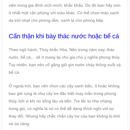
viên trong gia đình xích mích, khắc khẩu. Do đó bạn hãy sơn
ít nhất một căn phòng với màu khác. Có thể chọn màu xanh
da trời nhạt cho phòng tắm, xanh lá cho phòng bếp.
Cẩn thận khi bày thác nước hoặc bể cá
Theo ngũ hành, Thủy khắc Hỏa. Nên trong năm nay, thác
nước, bể cá,…sẽ ít mang lại cho gia chủ ý nghĩa phong thủy.
Tuy nhiên, bạn nên cố gắng giữ gìn nước chảy thông suốt và
bể cá.
Ở ngoài trời, bạn nên chọn các cây xanh biếc, ít hoặc không
bao giờ rụng lá như cây tre đặc biệt may mắn trong phong
thủy, bởi vì khi nó sống lâu và bền. Tre lắc lư nhẹ nhàng
trong gió, có nghĩa là nó có thể dễ dàng thích nghi với sự
thay đổi. Nhưng hãy chắc chắn cây tre của bạn không bị khô
và úa vàng.