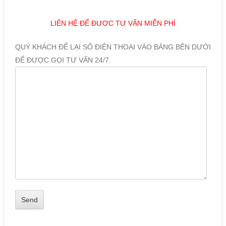
LIÊN HỆ ĐỂ ĐƯỢC TƯ VẤN MIỄN PHÍ
QUÝ KHÁCH ĐỂ LẠI SỐ ĐIỆN THOẠI VÀO BẢNG BÊN DƯỚI
ĐỂ ĐƯỢC GỌI TƯ VẤN 24/7