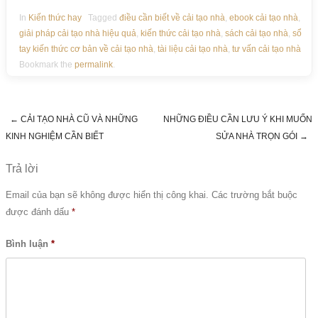
In
Kiến thức hay
Tagged
điều cần biết về cải tạo nhà
,
ebook cải tạo nhà
,
giải pháp cải tạo nhà hiệu quả
,
kiến thức cải tạo nhà
,
sách cải tạo nhà
,
sổ
tay kiến thức cơ bản về cải tạo nhà
,
tài liệu cải tạo nhà
,
tư vấn cải tạo nhà
Bookmark the
permalink
.
←
CẢI TẠO NHÀ CŨ VÀ NHỮNG
NHỮNG ĐIỀU CẦN LƯU Ý KHI MUỐN
Post navigation
KINH NGHIỆM CẦN BIẾT
SỬA NHÀ TRỌN GÓI
→
Trả lời
Email của bạn sẽ không được hiển thị công khai.
Các trường bắt buộc
được đánh dấu
*
Bình luận
*