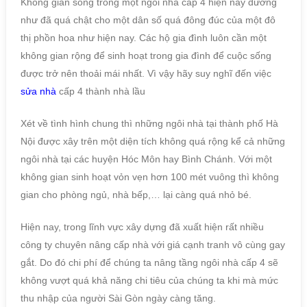
Không gian sống trong một ngôi nhà cấp 4 hiện nay dường
như đã quá chật cho một dân số quá đông đúc của một đô
thị phồn hoa như hiện nay. Các hộ gia đình luôn cần một
không gian rộng để sinh hoạt trong gia đình để cuộc sống
được trở nên thoải mái nhất. Vì vậy hãy suy nghĩ đến việc
sửa nhà
cấp 4 thành nhà lầu
Xét về tình hình chung thì những ngôi nhà tại thành phố Hà
Nội được xây trên một diện tích không quá rộng kể cả những
ngôi nhà tại các huyện Hóc Môn hay Bình Chánh. Với một
không gian sinh hoạt vỏn vẹn hơn 100 mét vuông thì không
gian cho phòng ngủ, nhà bếp,… lại càng quá nhỏ bé.
Hiện nay, trong lĩnh vực xây dựng đã xuất hiện rất nhiều
công ty chuyên nâng cấp nhà với giá cạnh tranh vô cùng gay
gắt. Do đó chi phí để chúng ta nâng tầng ngôi nhà cấp 4 sẽ
không vượt quá khả năng chi tiêu của chúng ta khi mà mức
thu nhập của người Sài Gòn ngày càng tăng.