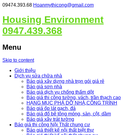
09474.393.68
Hoanmythicong@gmail.com
Housing Environment
0947.439.368
Menu
Skip to content
Giới thiệu
Dịch vụ sửa chữa nhà
Báo giá xây dựng nhà trọn gói giá rẻ
Báo giá sơn nhà
Báo giá dịch vụ chống thấm dột
Báo giá thi công tường, vách, trần thạch cao
HẠNG MỤC PHÁ DỠ NHÀ,CÔNG TRÌNH
Báo giá ốp lát gạch, đá
Báo giá đổ bê tông móng, sàn, cột, dầm
Báo giá xây trát tường
Báo giá thi công Nội Thất chung cư
Báo giá thiết kế nội thất biệt thự