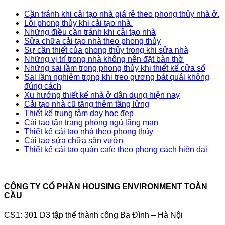
Cần tránh khi cải tạo nhà giá rẻ theo phong thủy nhà ở.
Lỗi phong thủy khi cải tạo nhà.
Những điều cần tránh khi cải tạo nhà
Sửa chữa cải tạo nhà theo phong thủy
Sự cần thiết của phong thủy trong khi sửa nhà
Những vị trí trong nhà không nên đặt bàn thờ
Những sai lầm trong phong thủy khi thiết kế cửa sổ
Sai lầm nghiêm trọng khi treo gương bát quái không
đúng cách
Xu hướng thiết kế nhà ở dân dụng hiện nay
Cải tạo nhà cũ tăng thêm tầng lửng
Thiết kế trung tâm dạy học đẹp
Cải tạo tân trang phòng ngủ lãng mạn
Thiết kế cải tạo nhà theo phong thủy
Cải tạo sửa chữa sân vườn
Thiết kế cải tạo quán cafe theo phong cách hiện đại
CÔNG TY CỔ PHẦN HOUSING ENVIRONMENT TOÀN
CẦU
CS1: 301 D3 tập thể thành công Ba Đình – Hà Nội