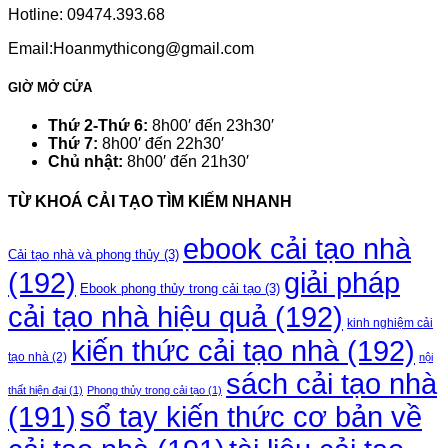
Hotline: 09474.393.68
Email:Hoanmythicong@gmail.com
GIỜ MỞ CỬA
Thứ 2-Thứ 6:
8h00′ đến 23h30′
Thứ 7:
8h00′ đến 22h30′
Chủ nhật:
8h00′ đến 21h30′
TỪ KHOÁ CẢI TẠO TÌM KIẾM NHANH
ebook cải tạo nhà
Cải tạo nhà và phong thủy
(3)
(192)
giải pháp
Ebook phong thủy trong cải tạo
(3)
cải tạo nhà hiệu quả
(192)
kinh nghiệm cải
kiến thức cải tạo nhà
(192)
tạo nhà
(2)
nội
sách cải tạo nhà
thất hiện đại
(1)
Phong thủy trong cải tạo
(1)
(191)
sổ tay kiến thức cơ bản về