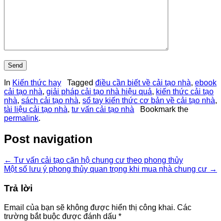
In
Kiến thức hay
Tagged
điều cần biết về cải tạo nhà
,
ebook
cải tạo nhà
,
giải pháp cải tạo nhà hiệu quả
,
kiến thức cải tạo
nhà
,
sách cải tạo nhà
,
sổ tay kiến thức cơ bản về cải tạo nhà
,
tài liệu cải tạo nhà
,
tư vấn cải tạo nhà
Bookmark the
permalink
.
Post navigation
←
Tư vấn cải tạo căn hộ chung cư theo phong thủy
Một số lưu ý phong thủy quan trọng khi mua nhà chung cư
→
Trả lời
Email của bạn sẽ không được hiển thị công khai.
Các
trường bắt buộc được đánh dấu
*