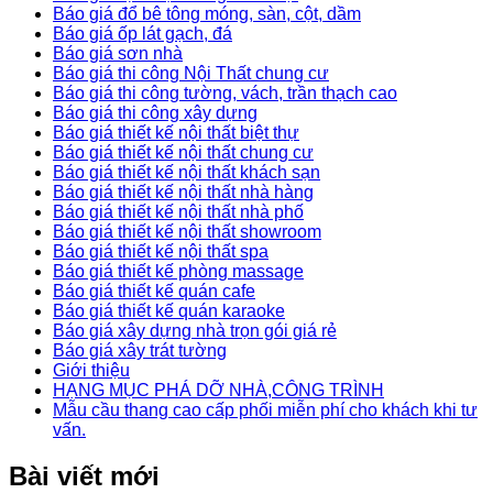
Báo giá đổ bê tông móng, sàn, cột, dầm
Báo giá ốp lát gạch, đá
Báo giá sơn nhà
Báo giá thi công Nội Thất chung cư
Báo giá thi công tường, vách, trần thạch cao
Báo giá thi công xây dựng
Báo giá thiết kế nội thất biệt thự
Báo giá thiết kế nội thất chung cư
Báo giá thiết kế nội thất khách sạn
Báo giá thiết kế nội thất nhà hàng
Báo giá thiết kế nội thất nhà phố
Báo giá thiết kế nội thất showroom
Báo giá thiết kế nội thất spa
Báo giá thiết kế phòng massage
Báo giá thiết kế quán cafe
Báo giá thiết kế quán karaoke
Báo giá xây dựng nhà trọn gói giá rẻ
Báo giá xây trát tường
Giới thiệu
HẠNG MỤC PHÁ DỠ NHÀ,CÔNG TRÌNH
Mẫu cầu thang cao cấp phối miễn phí cho khách khi tư
vấn.
Bài viết mới