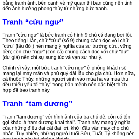
bằng tranh ảnh, bên cạnh vẻ mỹ quan thì bạn cũng nên tính
đến ảnh hưởng phong thủy từ những bức tranh.
Tranh “cửu ngư”
Tranh “cửu ngư” là bức tranh có hình 9 chú cá đang bơi lội.
Theo tiếng Hán, chữ “cửu” (số 9) chung cách đọc với chữ
“cửu” (lâu đời) nên mang ý nghĩa của sự trường cửu, vững
bền; còn chữ “ngư” (con cá) chung cách đọc với chữ “dư”
(dư giả) nên chỉ sự sung túc và vạn sự như ý.
Chính vì vậy, một bức tranh “cửu ngư” ở phòng khách sẽ
mang lại may mắn và phú quý dài lâu cho gia chủ. Hơn nữa,
cá thuộc Thủy, những người sinh vào mùa hạ và mùa thu
đều thiếu yếu tố “thủy” trong bản mệnh nên đặc biệt thích
hợp để treo tranh này.
Tranh “tam dương”
Tranh “tam dương” với hình ảnh của ba chú dê, còn có tên
gọi khác là “tam dương khai thái”. Tranh này mang ý nghĩa
của những điều đại cát đại lợi, khởi đầu vận may cho chủ
nhân. Tuy nhiên, những người tuổi Sửu, Tuất, Tý không nên