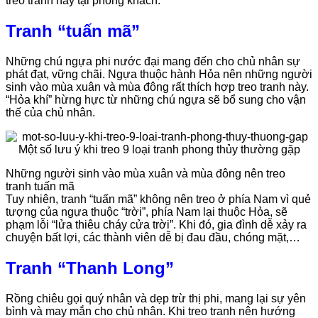
treo tranh này tại phòng khách.
Tranh “tuấn mã”
Những chú ngựa phi nước đại mang đến cho chủ nhân sự
phát đạt, vững chãi. Ngựa thuộc hành Hỏa nên những người
sinh vào mùa xuân và mùa đông rất thích hợp treo tranh này.
“Hỏa khí” hừng hực từ những chú ngựa sẽ bổ sung cho vận
thế của chủ nhân.
Những người sinh vào mùa xuân và mùa đông nên treo
tranh tuấn mã
Tuy nhiên, tranh “tuấn mã” không nên treo ở phía Nam vì quẻ
tượng của ngựa thuộc “trời”, phía Nam lại thuộc Hỏa, sẽ
phạm lỗi “lửa thiêu cháy cửa trời”. Khi đó, gia đình dễ xảy ra
chuyện bất lợi, các thành viên dễ bị đau đầu, chóng mặt,…
Tranh “Thanh Long”
Rồng chiêu gọi quý nhân và dẹp trừ thị phi, mang lại sự yên
bình và may mắn cho chủ nhân. Khi treo tranh nên hướng