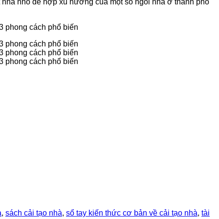
hất nhà nhỏ để hợp xu hướng của một số ngôi nhà ở thành phố
à
,
sách cải tạo nhà
,
sổ tay kiến thức cơ bản về cải tạo nhà
,
tài