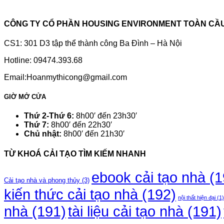
CÔNG TY CỔ PHẦN HOUSING ENVIRONMENT TOÀN CẦ
CS1: 301 D3 tập thể thành công Ba Đình – Hà Nội
Hotline: 09474.393.68
Email:Hoanmythicong@gmail.com
GIỜ MỞ CỬA
Thứ 2-Thứ 6:
8h00′ đến 23h30′
Thứ 7:
8h00′ đến 22h30′
Chủ nhật:
8h00′ đến 21h30′
TỪ KHOÁ CẢI TẠO TÌM KIẾM NHANH
ebook cải tạo nhà
(1
Cải tạo nhà và phong thủy
(3)
kiến thức cải tạo nhà
(192)
nội thất hiện đại
(1)
nhà
(191)
tài liệu cải tạo nhà
(191)