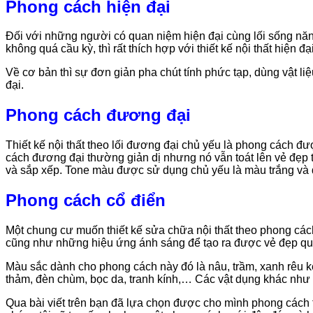
Phong cách hiện đại
Đối với những người có quan niệm hiện đại cùng lối sống năn
không quá cầu kỳ, thì rất thích hợp với thiết kế nội thất hiện đại
Về cơ bản thì sự đơn giản pha chút tính phức tạp, dùng vật li
đại.
Phong cách đương đại
Thiết kế nội thất theo lối đương đại chủ yếu là phong cách đ
cách đương đại thường giản dị nhưng nó vẫn toát lên vẻ đẹp t
và sắp xếp. Tone màu được sử dụng chủ yếu là màu trắng và 
Phong cách cổ điển
Một chung cư muốn thiết kế sửa chữa nội thất theo phong cách
cũng như những hiệu ứng ánh sáng để tạo ra được vẻ đẹp quý 
Màu sắc dành cho phong cách này đó là nâu, trầm, xanh rêu 
thảm, đèn chùm, bọc da, tranh kính,… Các vật dụng khác như lò
Qua bài viết trên bạn đã lựa chọn được cho mình phong cách th