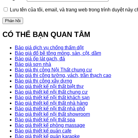
Lưu tên của tôi, email, và trang web trong trình duyệt này ch
CÓ THỂ BẠN QUAN TÂM
Báo giá dịch vụ chống thấm dột
Báo giá đổ bê tông móng, sàn, cột, dầm
Báo giá ốp lát gạch, đá
Báo giá sơn nhà
Báo giá thi công Nội Thất chung cư
Báo giá thi công tường, vách, trần thạch cao
Báo giá thi công xây dựng
Báo giá thiết kế nội thất biệt thự
Báo giá thiết kế nội thất chung cư
Báo giá thiết kế nội thất khách sạn
Báo giá thiết kế nội thất nhà hàng
Báo giá thiết kế nội thất nhà phố
Báo giá thiết kế nội thất showroom
Báo giá thiết kế nội thất spa
Báo giá thiết kế phòng massage
Báo giá thiết kế quán cafe
Báo giá thiết kế quán karaoke