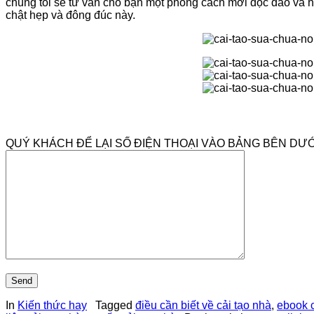
chúng tôi sẽ tư vấn cho bạn một phong cách mới độc đáo và hợ
chật hẹp và đông đúc này.
QUÝ KHÁCH ĐỂ LẠI SỐ ĐIỆN THOẠI VÀO BẢNG BÊN DƯỚ
In
Kiến thức hay
Tagged
điều cần biết về cải tạo nhà
,
ebook c