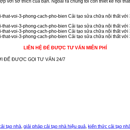
p với sở thích của bạn. Ngoài ra chúng tôi còn thiết kế nội t
LIÊN HỆ ĐỂ ĐƯỢC TƯ VẤN MIỄN PHÍ
I ĐỂ ĐƯỢC GỌI TƯ VẤN 24/7
ải tạo nhà
,
giải pháp cải tạo nhà hiệu quả
,
kiến thức cải tạo nh