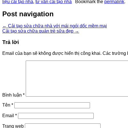
liệu cải tạo nhà
,
tư vấn cải tạo nhà
Bookmark the
permalink
.
Post navigation
←
Cải tạo sửa chữa nhà với mái ngói dốc mềm mại
Cải tạo sửa chữa quán trè sữa đẹp
→
Trả lời
Email của bạn sẽ không được hiển thị công khai.
Các trường 
Bình luận
*
Tên
*
Email
*
Trang web