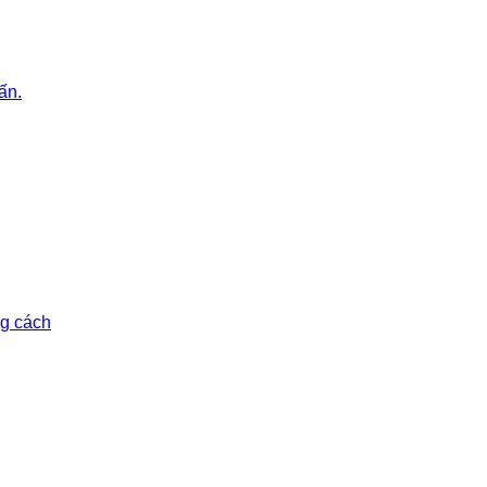
ấn.
ng cách