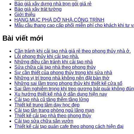
Báo giá xây dựng nhà trọn gói giá rẻ
Báo giá xây trát tường
Giới thiệu
HẠNG MỤC PHÁ DỠ NHÀ,CÔNG TRÌNH
Mẫu cầu thang cao cấp phối miễn phí cho khách khi tư v
Bài viết mới
Cần tránh khi cải tạo nhà giá rẻ theo phong thủy nhà ở.
Lỗi phong thủy khi cải tạo nhà.
Những điều cần tránh khi cải tạo nhà
Sửa chữa cải tạo nhà theo phong thủy
Sự cần thiết của phong thủy trong khi sửa nhà
Những vị trí trong nhà không nên đặt bàn thờ
Những sai lầm trong phong thủy khi thiết kế cửa sổ
Sai lầm nghiêm trọng khi treo gương bát quái không đú
Xu hướng thiết kế nhà ở dân dụng hiện nay
Cải tạo nhà cũ tăng thêm tầng lửng
Thiết kế trung tâm dạy học đẹp
Cải tạo tân trang phòng ngủ lãng mạn
Thiết kế cải tạo nhà theo phong thủy
Cải tạo sửa chữa sân vườn
Thiết kế cải tạo quán cafe theo phong cách hiện đại