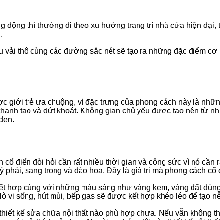
g động thì thường đi theo xu hướng trang trí nhà cửa hiện đại
.
ệu vải thô cùng các đường sắc nét sẽ tạo ra những đặc điểm cơ 
ược giới trẻ ưa chuộng, vì đặc trưng của phong cách này là nhữ
hanh tao và dứt khoát. Không gian chủ yếu được tạo nên từ nhữ
đen.
 cổ điển đòi hỏi cần rất nhiều thời gian và công sức vì nó cần
phái, sang trọng và đào hoa. Đây là giá trị mà phong cách cổ
kết hợp cùng với những màu sáng như vàng kem, vàng đất dùng 
 vi sống, hút mùi, bếp gas sẽ được kết hợp khéo léo để tạo nên
iết kế sửa chữa nội thất nào phù hợp chưa. Nếu vẫn không thích 