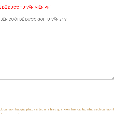
Ệ ĐỂ ĐƯỢC TƯ VẤN MIỄN PHÍ
 BÊN DƯỚI ĐỂ ĐƯỢC GỌI TƯ VẤN 24/7
k cải tạo nhà
,
giải pháp cải tạo nhà hiệu quả
,
kiến thức cải tạo nhà
,
sách cải tạo n