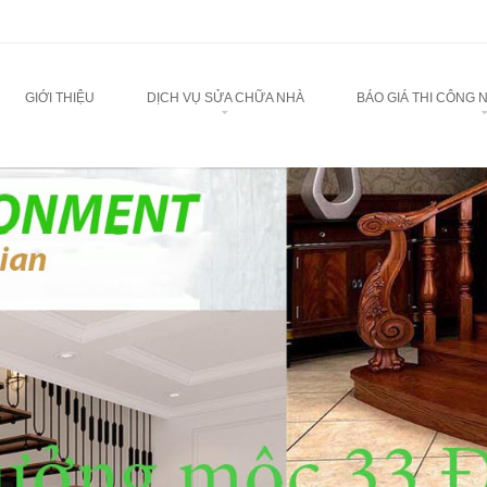
u
TO CONTENT
GIỚI THIỆU
DỊCH VỤ SỬA CHỮA NHÀ
BÁO GIÁ THI CÔNG 