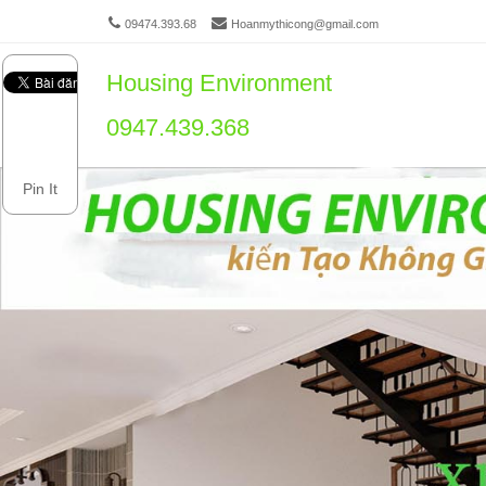
09474.393.68
Hoanmythicong@gmail.com
Housing Environment
Men
SKIP 
0947.439.368
Pin It