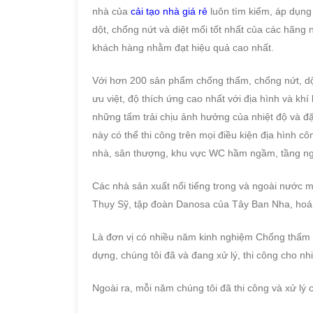
nhà của
cải tạo nhà giá rẻ
luôn tìm kiếm, áp dụng
dột, chống nứt và diệt mối tốt nhất của các hãng 
khách hàng nhằm đạt hiệu quả cao nhất.
Với hơn 200 sản phẩm chống thấm, chống nứt, dột,
ưu việt, độ thích ứng cao nhất với địa hình và kh
những tấm trải chịu ảnh hưởng của nhiệt độ và đặ
này có thể thi công trên mọi điều kiện địa hình c
nhà, sân thượng, khu vực WC hầm ngầm, tầng ng
Các nhà sản xuất nổi tiếng trong và ngoài nước m
Thụy Sỹ, tập đoàn Danosa của Tây Ban Nha, hoá 
Là đơn vị có nhiều năm kinh nghiệm Chống thấm , 
dựng, chúng tôi đã và đang xử lý, thi công cho nhi
Ngoài ra, mỗi năm chúng tôi đã thi công và xử lý