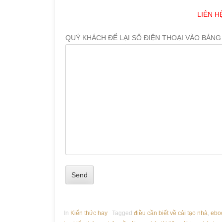
LIÊN H
QUÝ KHÁCH ĐỂ LẠI SỐ ĐIỆN THOẠI VÀO BẢNG
In
Kiến thức hay
Tagged
điều cần biết về cải tạo nhà
,
eboo