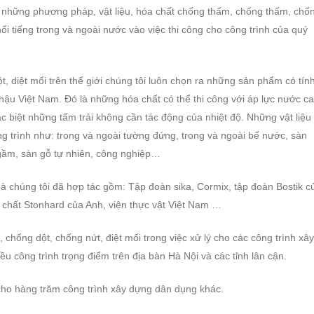
 những phương pháp, vật liệu, hóa chất chống thấm, chống thấm, chố
nổi tiếng trong và ngoài nước vào việc thi công cho công trình của quý
 diệt mối trên thế giới chúng tôi luôn chọn ra những sản phẩm có tín
í hậu Việt Nam. Đó là những hóa chất có thể thi công với áp lực nước ca
c biệt những tấm trải không cần tác động của nhiệt độ. Những vật liệu
ông trình như: trong và ngoài tường đứng, trong và ngoài bể nước, sàn
ầm, sàn gỗ tự nhiên, công nghiệp…
à chúng tôi đã hợp tác gồm: Tập đoàn sika, Cormix, tập đoàn Bostik c
chất Stonhard của Anh, viện thực vật Việt Nam …
chống dột, chống nứt, điệt mối trong việc xử lý cho các công trình xây
ều công trình trọng điểm trên địa bàn Hà Nội và các tỉnh lân cận.
 cho hàng trăm công trình xây dựng dân dụng khác.