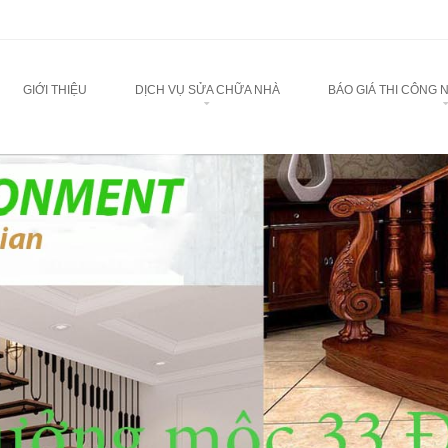
u
TO CONTENT
GIỚI THIỆU
DỊCH VỤ SỬA CHỮA NHÀ
BÁO GIÁ THI CÔNG 