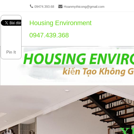
09474.393.68
Hoanmythicong@gmail.com
Housing Environment
Men
SKIP 
0947.439.368
Pin It