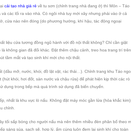
tại
cải tạo nhà giá rẻ
về tu sơn (chỉnh trang nhà đang ở) thì Môn – Táo
a và các lối ra vào nhà. Có ngôi nhà tuy mới xây nhưng phải vào ở cả
ở, cửa nào nên đóng (do phương hướng, khí hậu, tác động ngoại
ất liệu cửa tương đồng ngũ hành với đồ nội thất không? Chỉ cần giặt
 là không gian đã đổi khác. Đặt thêm chậu cảnh, treo hoa trang trí trên
t tầm mắt và tạo sinh khí mới cho nội thất.
t (dầu mỡ, nước, khói, đồ lặt vặt, rác thải…). Chỉnh trang khu Táo ngo
t (hút khói, hơi đốt, sàn nước và chậu rửa) để phát hiện kịp thời các rò 
n sử dụng trong bếp mà quá trình sử dụng đã biến chuyển.
bếp, nhất là khu vực lò nấu. Không đặt máy móc gần lửa (hỏa khắc kim)
u chỉnh.
 gây tối sấp bóng cho người nấu mà nên thêm nhiều đèn phân bổ theo 
ếp sáng sủa, sạch sẽ, hợp lý, ấm cúng luôn đem lại sinh khí cho toàn