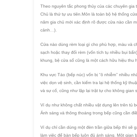
Theo nguyên tắc phong thủy của các chuyên gia 
Chủ là thứ tự ưu tiên.Môn là toàn bộ hệ thống cử
năm gia chủ mới xác định rõ được cửa nào cần m
cảnh…).
Cửa nào dùng rèm loại gì cho phù hợp, màu và ch
sạch hoặc thay đổi rèm (vốn tích tụ nhiều bụi bẩn)
khung, bệ cửa sổ cũng là một cách hữu hiệu thu hú
Khu vực Táo (bếp núc) vốn bị “ô nhiễm” nhiều nhấ
việc dọn vệ sinh, cần kiểm tra lại hệ thống kỹ thuậ
và sự cố, cũng như lặp lại trật tự cho không gia
Ví dụ như không chất nhiều vật dụng lên trên tủ 
Ánh sáng và thông thoáng trong bếp cũng cần điề
Ví dụ chỉ cần dùng một đèn trần giữa bếp thì sẽ
làm việc để bàn bếp luôn đủ ánh sáng. Một gian b