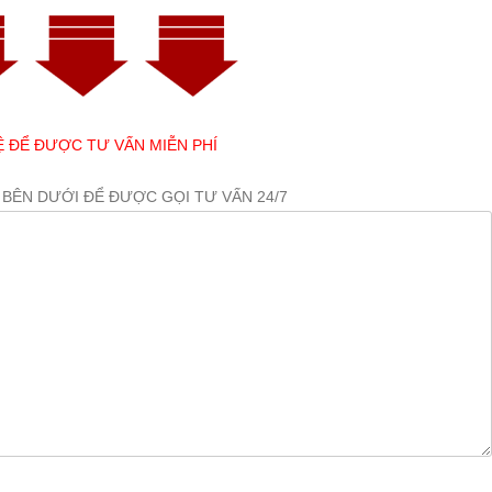
Ệ ĐỂ ĐƯỢC TƯ VẤN MIỄN PHÍ
 BÊN DƯỚI ĐỂ ĐƯỢC GỌI TƯ VẤN 24/7