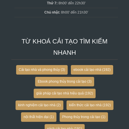
Thứ 7:
8h00′ đến 22h30′
Chủ nhật:
8h00′ đến 21h30′
TỪ KHOÁ CẢI TẠO TÌM KIẾM
NHANH
Cải tạo nhà và phong thủy
(3)
ebook cải tạo nhà
(192)
Ebook phong thủy trong cải tạo
(3)
giải pháp cải tạo nhà hiệu quả
(192)
kinh nghiệm cải tạo nhà
(2)
kiến thức cải tạo nhà
(192)
nội thất hiện đại
(1)
Phong thủy trong cải tạo
(1)
sách cải tạo nhà
(191)