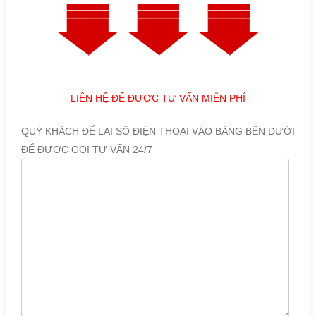
LIÊN HỆ ĐỂ ĐƯỢC TƯ VẤN MIỄN PHÍ
QUÝ KHÁCH ĐỂ LẠI SỐ ĐIỆN THOẠI VÀO BẢNG BÊN DƯỚI
ĐỂ ĐƯỢC GỌI TƯ VẤN 24/7