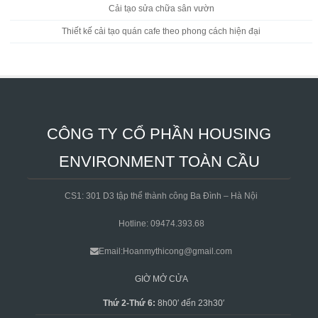
Cải tạo sửa chữa sân vườn
Thiết kế cải tạo quán cafe theo phong cách hiện đại
CÔNG TY CỔ PHẦN HOUSING
ENVIRONMENT TOÀN CẦU
CS1: 301 D3 tập thể thành công Ba Đình – Hà Nội
Hotline: 09474.393.68
Email:Hoanmythicong@gmail.com
GIỜ MỞ CỬA
Thứ 2-Thứ 6:
8h00′ đến 23h30′