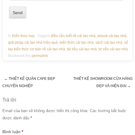
In
Kiến thức hay
Tagged
điều cần biết về cải tạo nhà
,
ebook cải tạo nhà
,
giải pháp cải tạo nhà hiệu quả
,
kiến thức cải tạo nhà
,
sách cải tạo nhà
,
sổ
tay kiến thức cơ bản về cải tạo nhà
,
tài liệu cải tạo nhà
,
tư vấn cải tạo nhà
Bookmark the
permalink
.
←
THIẾT KẾ QUÁN CAFE ĐẸP
THIẾT KẾ SHOWROOM CỬA HÀNG
Post navigation
CHUYÊN NGHIỆP
ĐẸP VÀ HIỆN ĐẠI
→
Trả lời
Email của bạn sẽ không được hiển thị công khai.
Các trường bắt buộc
được đánh dấu
*
Bình luận
*