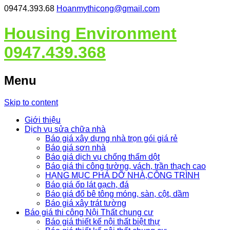
09474.393.68
Hoanmythicong@gmail.com
Housing Environment
0947.439.368
Menu
Skip to content
Giới thiệu
Dịch vụ sửa chữa nhà
Báo giá xây dựng nhà trọn gói giá rẻ
Báo giá sơn nhà
Báo giá dịch vụ chống thấm dột
Báo giá thi công tường, vách, trần thạch cao
HẠNG MỤC PHÁ DỠ NHÀ,CÔNG TRÌNH
Báo giá ốp lát gạch, đá
Báo giá đổ bê tông móng, sàn, cột, dầm
Báo giá xây trát tường
Báo giá thi công Nội Thất chung cư
Báo giá thiết kế nội thất biệt thự