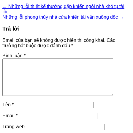
←
Những lỗi thiết kế thường gặp khiến ngôi nhà khó tụ tài
lộc
Những lỗi phong thủy nhà cửa khiến tài vận xuống dốc
→
Trả lời
Email của bạn sẽ không được hiển thị công khai.
Các
trường bắt buộc được đánh dấu
*
Bình luận
*
Tên
*
Email
*
Trang web