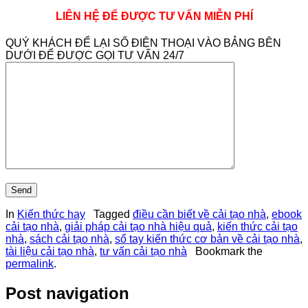
LIÊN HỆ ĐỂ ĐƯỢC TƯ VẤN MIỄN PHÍ
QUÝ KHÁCH ĐỂ LẠI SỐ ĐIỆN THOẠI VÀO BẢNG BÊN
DƯỚI ĐỂ ĐƯỢC GỌI TƯ VẤN 24/7
In
Kiến thức hay
Tagged
điều cần biết về cải tạo nhà
,
ebook
cải tạo nhà
,
giải pháp cải tạo nhà hiệu quả
,
kiến thức cải tạo
nhà
,
sách cải tạo nhà
,
sổ tay kiến thức cơ bản về cải tạo nhà
,
tài liệu cải tạo nhà
,
tư vấn cải tạo nhà
Bookmark the
permalink
.
Post navigation