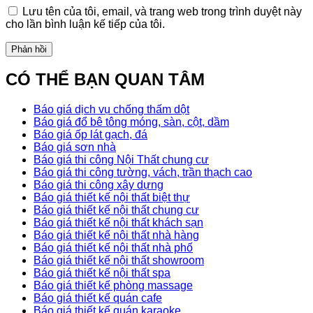
Lưu tên của tôi, email, và trang web trong trình duyệt này
cho lần bình luận kế tiếp của tôi.
CÓ THỂ BẠN QUAN TÂM
Báo giá dịch vụ chống thấm dột
Báo giá đổ bê tông móng, sàn, cột, dầm
Báo giá ốp lát gạch, đá
Báo giá sơn nhà
Báo giá thi công Nội Thất chung cư
Báo giá thi công tường, vách, trần thạch cao
Báo giá thi công xây dựng
Báo giá thiết kế nội thất biệt thự
Báo giá thiết kế nội thất chung cư
Báo giá thiết kế nội thất khách sạn
Báo giá thiết kế nội thất nhà hàng
Báo giá thiết kế nội thất nhà phố
Báo giá thiết kế nội thất showroom
Báo giá thiết kế nội thất spa
Báo giá thiết kế phòng massage
Báo giá thiết kế quán cafe
Báo giá thiết kế quán karaoke