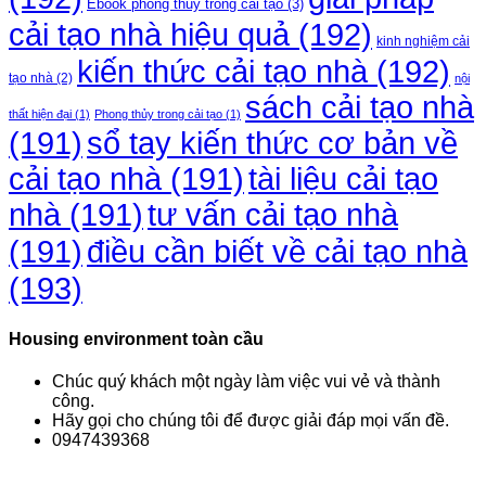
Ebook phong thủy trong cải tạo
(3)
cải tạo nhà hiệu quả
(192)
kinh nghiệm cải
kiến thức cải tạo nhà
(192)
tạo nhà
(2)
nội
sách cải tạo nhà
thất hiện đại
(1)
Phong thủy trong cải tạo
(1)
(191)
sổ tay kiến thức cơ bản về
cải tạo nhà
(191)
tài liệu cải tạo
nhà
(191)
tư vấn cải tạo nhà
điều cần biết về cải tạo nhà
(191)
(193)
Housing environment toàn cầu
Chúc quý khách một ngày làm việc vui vẻ và thành
công.
Hãy gọi cho chúng tôi để được giải đáp mọi vấn đề.
0947439368