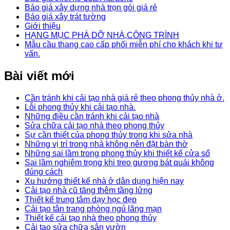
Báo giá xây dựng nhà trọn gói giá rẻ
Báo giá xây trát tường
Giới thiệu
HẠNG MỤC PHÁ DỠ NHÀ,CÔNG TRÌNH
Mẫu cầu thang cao cấp phối miễn phí cho khách khi tư
vấn.
Bài viết mới
Cần tránh khi cải tạo nhà giá rẻ theo phong thủy nhà ở.
Lỗi phong thủy khi cải tạo nhà.
Những điều cần tránh khi cải tạo nhà
Sửa chữa cải tạo nhà theo phong thủy
Sự cần thiết của phong thủy trong khi sửa nhà
Những vị trí trong nhà không nên đặt bàn thờ
Những sai lầm trong phong thủy khi thiết kế cửa sổ
Sai lầm nghiêm trọng khi treo gương bát quái không
đúng cách
Xu hướng thiết kế nhà ở dân dụng hiện nay
Cải tạo nhà cũ tăng thêm tầng lửng
Thiết kế trung tâm dạy học đẹp
Cải tạo tân trang phòng ngủ lãng mạn
Thiết kế cải tạo nhà theo phong thủy
Cải tạo sửa chữa sân vườn