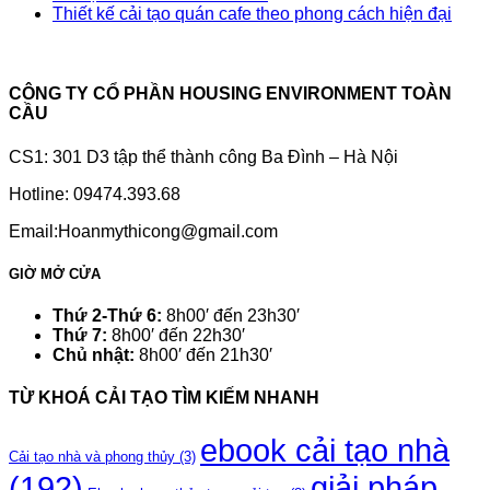
Thiết kế cải tạo quán cafe theo phong cách hiện đại
CÔNG TY CỔ PHẦN HOUSING ENVIRONMENT TOÀN
CẦU
CS1: 301 D3 tập thể thành công Ba Đình – Hà Nội
Hotline: 09474.393.68
Email:Hoanmythicong@gmail.com
GIỜ MỞ CỬA
Thứ 2-Thứ 6:
8h00′ đến 23h30′
Thứ 7:
8h00′ đến 22h30′
Chủ nhật:
8h00′ đến 21h30′
TỪ KHOÁ CẢI TẠO TÌM KIẾM NHANH
ebook cải tạo nhà
Cải tạo nhà và phong thủy
(3)
(192)
giải pháp