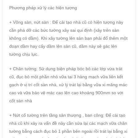
Phương pháp xử lý các hiện tượng
+ Võng sàn, nứt sàn : Để cải tạo nhà cũ có hiện tượng này
cần phá dỡ các bức tường xây sai qui định (xây trên sàn
không có dầm). Khi xây tường lên sàn bạn phải đổ thêm một
đoạn dầm hay cấy dầm lên sàn cũ, dầm này sẽ gác lên
tường chịu lực.
+ Chân tường: Sử dụng biện pháp bóc bỏ các lớp vừa trát
cũ, đục bỏ một phần nhỏ vữa tại 3 hàng mạch vữa liên kết
gạch ở vị trí cốt sàn nhà, xử lý trát lại bằng vữa xi măng mác
cao và vữa bảo vệ mác cao lên cao khoảng 900mm so với
cốt sàn nhà
+ Nứt cổ tường trên tầng sân thượng , ban công: Để cải tạo
nhà cũ khi xảy ra vấn đề này cần sửa lại các mạch vữa chân
tường bằng cách đục bỏ 1 phần bên ngoài rồi trát lại bằng xi