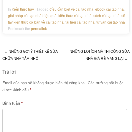
In
Kiến thức hay
Tagged
điều cần biết về cải tạo nhà
,
ebook cải tạo nhà
,
giải pháp cải tạo nhà hiệu quả
,
kiến thức cải tạo nhà
,
sách cải tạo nhà
,
sổ
tay kiến thức cơ bản về cải tạo nhà
,
tài liệu cải tạo nhà
,
tư vấn cải tạo nhà
Bookmark the
permalink
.
←
NHỮNG GỢI Ý THIẾT KẾ SỬA
NHỮNG LỢI ÍCH MÀ THI CÔNG SỬA
Post navigation
CHỮA NHÀ TẮM NHỎ
NHÀ GIÁ RẺ MANG LẠI
→
Trả lời
Email của bạn sẽ không được hiển thị công khai.
Các trường bắt buộc
được đánh dấu
*
Bình luận
*