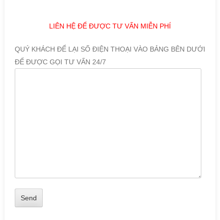
LIÊN HỆ ĐỂ ĐƯỢC TƯ VẤN MIỄN PHÍ
QUÝ KHÁCH ĐỂ LẠI SỐ ĐIỆN THOẠI VÀO BẢNG BÊN DƯỚI
ĐỂ ĐƯỢC GỌI TƯ VẤN 24/7