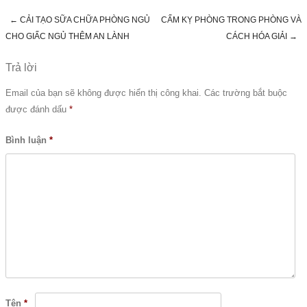
←
CẢI TẠO SỮA CHỮA PHÒNG NGỦ
CẤM KỴ PHÒNG TRONG PHÒNG VÀ
Post navigation
CHO GIẤC NGỦ THÊM AN LÀNH
CÁCH HÓA GIẢI
→
Trả lời
Email của bạn sẽ không được hiển thị công khai.
Các trường bắt buộc
được đánh dấu
*
Bình luận
*
Tên
*