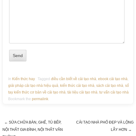
In
Kiến thức hay
Tagged
điều cần biết về cải tạo nhà
,
ebook cải tạo nhà
,
giải pháp cải tạo nhà hiệu quả
,
kiến thức cải tạo nhà
,
sách cải tạo nhà
,
sổ
tay kiến thức cơ bản về cải tạo nhà
,
tài liệu cải tạo nhà
,
tư vấn cải tạo nhà
Bookmark the
permalink
.
←
SỬA CHỮA BÀN, GHẾ, TỦ BẾP,
CẢI TẠO NHÀ PHỐ ĐẸP VÀ LỘNG
Post navigation
NỘI THẤT GIA ĐÌNH, NỘI THẤT VĂN
LẪY HƠN
→