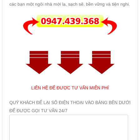
các bạn một ngôi nhà mới lạ, sạch sẽ, bền vững và tiện nghi.
LIÊN HỆ ĐỂ ĐƯỢC TƯ VẤN MIỄN PHÍ
QUÝ KHÁCH ĐỂ LẠI SỐ ĐIỆN THOẠI VÀO BẢNG BÊN DƯỚI
ĐỂ ĐƯỢC GỌI TƯ VẤN 24/7