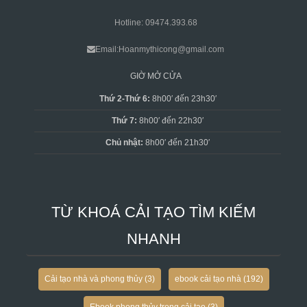
Hotline: 09474.393.68
Email:Hoanmythicong@gmail.com
GIỜ MỞ CỬA
Thứ 2-Thứ 6:
8h00′ đến 23h30′
Thứ 7:
8h00′ đến 22h30′
Chủ nhật:
8h00′ đến 21h30′
TỪ KHOÁ CẢI TẠO TÌM KIẾM
NHANH
Cải tạo nhà và phong thủy
(3)
ebook cải tạo nhà
(192)
Ebook phong thủy trong cải tạo
(3)