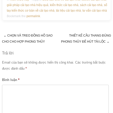
giải pháp cải tạo nhà hiệu quả
,
kiến thức cải tạo nhà
,
sách cải tạo nhà
,
sổ
tay kiến thức cơ bản về cải tạo nhà
,
tài liệu cải tạo nhà
,
tư vấn cải tạo nhà
Bookmark the
permalink
.
←
CHỌN VÀ TREO ĐỒNG HỒ SAO
THIẾT KẾ CẦU THANG ĐÚNG
Post navigation
CHO CHO HỢP PHONG THỦY
PHONG THỦY ĐỂ HÚT TÀI LỘC
→
Trả lời
Email của bạn sẽ không được hiển thị công khai.
Các trường bắt buộc
được đánh dấu
*
Bình luận
*