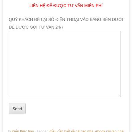
LIÊN HỆ ĐỂ ĐƯỢC TƯ VẤN MIỄN PHÍ
QUÝ KHÁCH ĐỂ LẠI SỐ ĐIỆN THOẠI VÀO BẢNG BÊN DƯỚI
ĐỂ ĐƯỢC GỌI TƯ VẤN 24/7
In
Kiến thức hay
Tagged
điều cần biết về cải tạo nhà
,
ebook cải tạo nhà
,