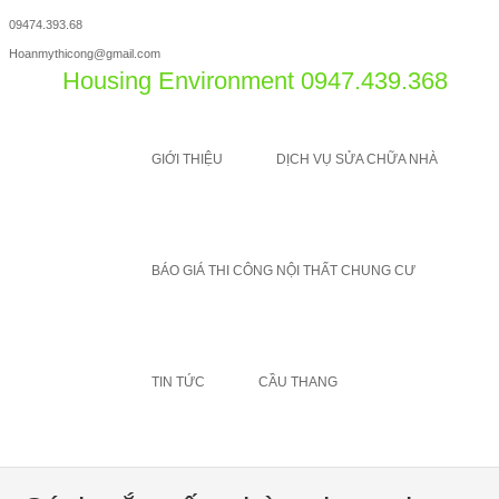
09474.393.68
Hoanmythicong@gmail.com
Housing Environment 0947.439.368
Menu
SKIP TO CONTENT
GIỚI THIỆU
DỊCH VỤ SỬA CHỮA NHÀ
BÁO GIÁ THI CÔNG NỘI THẤT CHUNG CƯ
TIN TỨC
CẦU THANG