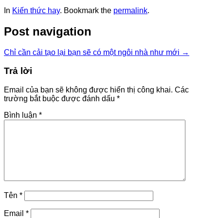
In
Kiến thức hay
. Bookmark the
permalink
.
Post navigation
Chỉ cần cải tạo lại bạn sẽ có một ngôi nhà như mới
→
Trả lời
Email của bạn sẽ không được hiển thị công khai.
Các
trường bắt buộc được đánh dấu
*
Bình luận
*
Tên
*
Email
*