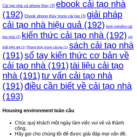
ebook cải tạo nhà
Cải tạo nhà và phong thủy
(3)
(192)
giải pháp
Ebook phong thủy trong cải tạo
(3)
cải tạo nhà hiệu quả
(192)
kinh nghiệm cải
kiến thức cải tạo nhà
(192)
tạo nhà
(2)
nội
sách cải tạo nhà
thất hiện đại
(1)
Phong thủy trong cải tạo
(1)
(191)
sổ tay kiến thức cơ bản về
cải tạo nhà
(191)
tài liệu cải tạo
nhà
(191)
tư vấn cải tạo nhà
điều cần biết về cải tạo nhà
(191)
(193)
Housing environment toàn cầu
Chúc quý khách một ngày làm việc vui vẻ và thành
công.
Hãy gọi cho chúng tôi để được giải đáp mọi vấn đề.