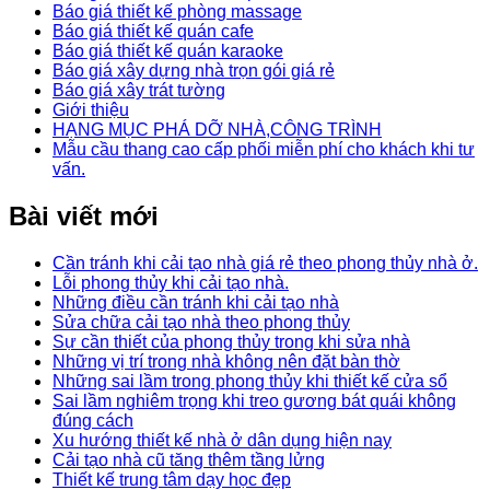
Báo giá thiết kế phòng massage
Báo giá thiết kế quán cafe
Báo giá thiết kế quán karaoke
Báo giá xây dựng nhà trọn gói giá rẻ
Báo giá xây trát tường
Giới thiệu
HẠNG MỤC PHÁ DỠ NHÀ,CÔNG TRÌNH
Mẫu cầu thang cao cấp phối miễn phí cho khách khi tư
vấn.
Bài viết mới
Cần tránh khi cải tạo nhà giá rẻ theo phong thủy nhà ở.
Lỗi phong thủy khi cải tạo nhà.
Những điều cần tránh khi cải tạo nhà
Sửa chữa cải tạo nhà theo phong thủy
Sự cần thiết của phong thủy trong khi sửa nhà
Những vị trí trong nhà không nên đặt bàn thờ
Những sai lầm trong phong thủy khi thiết kế cửa sổ
Sai lầm nghiêm trọng khi treo gương bát quái không
đúng cách
Xu hướng thiết kế nhà ở dân dụng hiện nay
Cải tạo nhà cũ tăng thêm tầng lửng
Thiết kế trung tâm dạy học đẹp