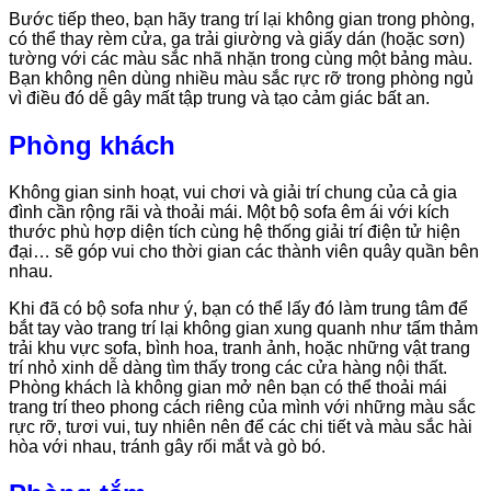
Bước tiếp theo, bạn hãy trang trí lại không gian trong phòng,
có thể thay rèm cửa, ga trải giường và giấy dán (hoặc sơn)
tường với các màu sắc nhã nhặn trong cùng một bảng màu.
Bạn không nên dùng nhiều màu sắc rực rỡ trong phòng ngủ
vì điều đó dễ gây mất tập trung và tạo cảm giác bất an.
Phòng khách
Không gian sinh hoạt, vui chơi và giải trí chung của cả gia
đình cần rộng rãi và thoải mái. Một bộ sofa êm ái với kích
thước phù hợp diện tích cùng hệ thống giải trí điện tử hiện
đại… sẽ góp vui cho thời gian các thành viên quây quần bên
nhau.
Khi đã có bộ sofa như ý, bạn có thể lấy đó làm trung tâm để
bắt tay vào trang trí lại không gian xung quanh như tấm thảm
trải khu vực sofa, bình hoa, tranh ảnh, hoặc những vật trang
trí nhỏ xinh dễ dàng tìm thấy trong các cửa hàng nội thất.
Phòng khách là không gian mở nên bạn có thể thoải mái
trang trí theo phong cách riêng của mình với những màu sắc
rực rỡ, tươi vui, tuy nhiên nên để các chi tiết và màu sắc hài
hòa với nhau, tránh gây rối mắt và gò bó.