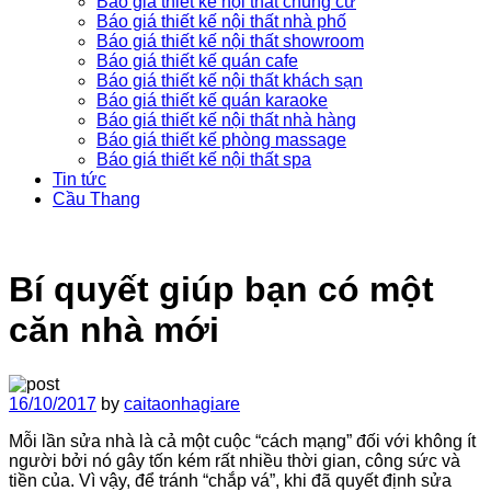
Báo giá thiết kế nội thất chung cư
Báo giá thiết kế nội thất nhà phố
Báo giá thiết kế nội thất showroom
Báo giá thiết kế quán cafe
Báo giá thiết kế nội thất khách sạn
Báo giá thiết kế quán karaoke
Báo giá thiết kế nội thất nhà hàng
Báo giá thiết kế phòng massage
Báo giá thiết kế nội thất spa
Tin tức
Cầu Thang
Bí quyết giúp bạn có một
căn nhà mới
16/10/2017
by
caitaonhagiare
Mỗi lần sửa nhà là cả một cuộc “cách mạng” đối với không ít
người bởi nó gây tốn kém rất nhiều thời gian, công sức và
tiền của. Vì vậy, để tránh “chắp vá”, khi đã quyết định sửa