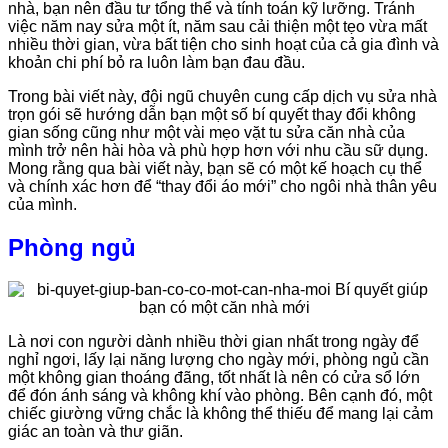
nhà, bạn nên đầu tư tổng thể và tính toán kỹ lưỡng. Tránh
việc năm nay sửa một ít, năm sau cải thiện một tẹo vừa mất
nhiều thời gian, vừa bất tiện cho sinh hoạt của cả gia đình và
khoản chi phí bỏ ra luôn làm bạn đau đầu.
Trong bài viết này, đội ngũ chuyên cung cấp dịch vụ sửa nhà
trọn gói sẽ hướng dẫn bạn một số bí quyết thay đổi không
gian sống cũng như một vài mẹo vặt tu sửa căn nhà của
mình trở nên hài hòa và phù hợp hơn với nhu cầu sữ dụng.
Mong rằng qua bài viết này, bạn sẽ có một kế hoạch cụ thể
và chính xác hơn để “thay đổi áo mới” cho ngôi nhà thân yêu
của mình.
Phòng ngủ
Là nơi con người dành nhiều thời gian nhất trong ngày để
nghỉ ngơi, lấy lại năng lượng cho ngày mới, phòng ngủ cần
một không gian thoáng đãng, tốt nhất là nên có cửa sổ lớn
để đón ánh sáng và không khí vào phòng. Bên cạnh đó, một
chiếc giường vững chắc là không thể thiếu để mang lại cảm
giác an toàn và thư giãn.