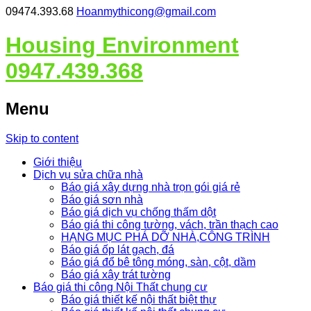
09474.393.68
Hoanmythicong@gmail.com
Housing Environment
0947.439.368
Menu
Skip to content
Giới thiệu
Dịch vụ sửa chữa nhà
Báo giá xây dựng nhà trọn gói giá rẻ
Báo giá sơn nhà
Báo giá dịch vụ chống thấm dột
Báo giá thi công tường, vách, trần thạch cao
HẠNG MỤC PHÁ DỠ NHÀ,CÔNG TRÌNH
Báo giá ốp lát gạch, đá
Báo giá đổ bê tông móng, sàn, cột, dầm
Báo giá xây trát tường
Báo giá thi công Nội Thất chung cư
Báo giá thiết kế nội thất biệt thự