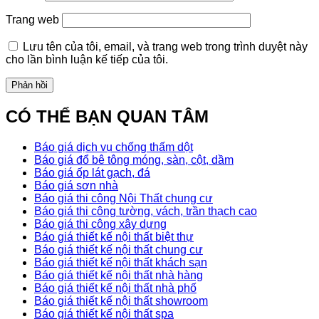
Trang web
Lưu tên của tôi, email, và trang web trong trình duyệt này
cho lần bình luận kế tiếp của tôi.
CÓ THỂ BẠN QUAN TÂM
Báo giá dịch vụ chống thấm dột
Báo giá đổ bê tông móng, sàn, cột, dầm
Báo giá ốp lát gạch, đá
Báo giá sơn nhà
Báo giá thi công Nội Thất chung cư
Báo giá thi công tường, vách, trần thạch cao
Báo giá thi công xây dựng
Báo giá thiết kế nội thất biệt thự
Báo giá thiết kế nội thất chung cư
Báo giá thiết kế nội thất khách sạn
Báo giá thiết kế nội thất nhà hàng
Báo giá thiết kế nội thất nhà phố
Báo giá thiết kế nội thất showroom
Báo giá thiết kế nội thất spa