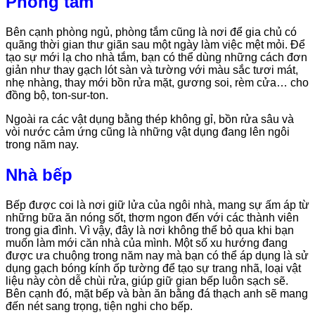
Phòng tắm
Bên cạnh phòng ngủ, phòng tắm cũng là nơi để gia chủ có
quãng thời gian thư giãn sau một ngày làm việc mệt mỏi. Để
tạo sự mới lạ cho nhà tắm, bạn có thể dùng những cách đơn
giản như thay gạch lót sàn và tường với màu sắc tươi mát,
nhẹ nhàng, thay mới bồn rửa mặt, gương soi, rèm cửa… cho
đồng bộ, ton-sur-ton.
Ngoài ra các vật dụng bằng thép không gỉ, bồn rửa sâu và
vòi nước cảm ứng cũng là những vật dụng đang lên ngôi
trong năm nay.
Nhà bếp
Bếp được coi là nơi giữ lửa của ngôi nhà, mang sự ấm áp từ
những bữa ăn nóng sốt, thơm ngon đến với các thành viên
trong gia đình. Vì vậy, đây là nơi không thể bỏ qua khi bạn
muốn làm mới căn nhà của mình. Một số xu hướng đang
được ưa chuộng trong năm nay mà bạn có thể áp dụng là sử
dụng gạch bóng kính ốp tường để tạo sự trang nhã, loại vật
liệu này còn dễ chùi rửa, giúp giữ gian bếp luôn sạch sẽ.
Bên cạnh đó, mặt bếp và bàn ăn bằng đá thạch anh sẽ mang
đến nét sang trọng, tiện nghi cho bếp.