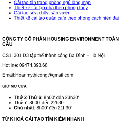
Cải tạo tân trang phòng ngủ lãng mạn
Thiết kế cải tạo nhà theo phong thủy
Cải tạo sửa chữa sân vườn
Thiết kế cải tạo quán cafe theo phong cách hiện đại
CÔNG TY CỔ PHẦN HOUSING ENVIRONMENT TOÀN
CẦU
CS1: 301 D3 tập thể thành công Ba Đình – Hà Nội
Hotline: 09474.393.68
Email:Hoanmythicong@gmail.com
GIỜ MỞ CỬA
Thứ 2-Thứ 6:
8h00′ đến 23h30′
Thứ 7:
8h00′ đến 22h30′
Chủ nhật:
8h00′ đến 21h30′
TỪ KHOÁ CẢI TẠO TÌM KIẾM NHANH