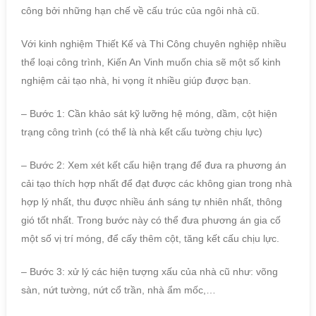
công bởi những hạn chế về cấu trúc của ngôi nhà cũ.
Với kinh nghiệm Thiết Kế và Thi Công chuyên nghiệp nhiều
thể loại công trình, Kiến An Vinh muốn chia sẽ một số kinh
nghiệm cải tạo nhà, hi vọng ít nhiều giúp được bạn.
– Bước 1: Cần khảo sát kỹ lưỡng hệ móng, dầm, cột hiện
trạng công trình (có thể là nhà kết cấu tường chịu lực)
– Bước 2: Xem xét kết cấu hiện trạng để đưa ra phương án
cải tạo thích hợp nhất để đạt được các không gian trong nhà
hợp lý nhất, thu được nhiều ánh sáng tự nhiên nhất, thông
gió tốt nhất. Trong bước này có thể đưa phương án gia cố
một số vị trí móng, để cấy thêm cột, tăng kết cấu chịu lực.
– Bước 3: xử lý các hiện tượng xấu của nhà cũ như: võng
sàn, nứt tường, nứt cổ trần, nhà ẩm mốc,…