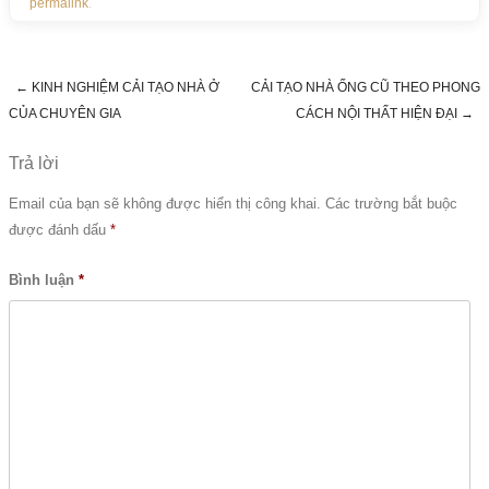
permalink
.
←
KINH NGHIỆM CẢI TẠO NHÀ Ở
CẢI TẠO NHÀ ỐNG CŨ THEO PHONG
Post navigation
CỦA CHUYÊN GIA
CÁCH NỘI THẤT HIỆN ĐẠI
→
Trả lời
Email của bạn sẽ không được hiển thị công khai.
Các trường bắt buộc
được đánh dấu
*
Bình luận
*