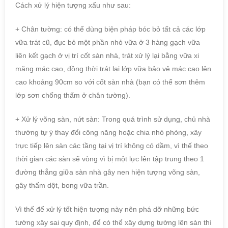
Cách xử lý hiện tượng xấu như sau:
+ Chân tường: có thể dùng biện pháp bóc bỏ tất cả các lớp
vữa trát cũ, đục bỏ một phần nhỏ vữa ở 3 hàng gạch vữa
liên kết gạch ở vị trí cốt sàn nhà, trát xử lý lại bằng vữa xi
măng mác cao, đồng thời trát lại lớp vữa bảo vệ mác cao lên
cao khoảng 90cm so với cốt sàn nhà (bạn có thể sơn thêm
lớp sơn chống thấm ở chân tường).
+ Xử lý võng sàn, nứt sàn: Trong quá trình sử dụng, chủ nhà
thường tự ý thay đổi công năng hoặc chia nhỏ phòng, xây
trực tiếp lên sàn các tầng tại vị trí không có dầm, vì thế theo
thời gian các sàn sẽ vòng vì bị một lực lên tập trung theo 1
đường thẳng giữa sàn nhà gây nen hiện tượng võng sàn,
gây thấm dột, bong vữa trần.
Vì thế để xử lý tốt hiện tượng này nên phá dỡ những bức
tường xây sai quy định, để có thể xây dựng tường lên sàn thì