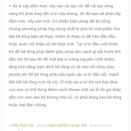
+ Xử lý cấy dầm mới, cấy sàn và sàn cũ: để cải tạo công
năng thì phải thay đổi vị trí cầu thang, do đó bạn sẽ phải cấy
dầm mới, cấy sàn mới. Có nhiều biện pháp để thi công
nhưng phương pháp hay dùng nhất là phá bỏ một phần nhỏ
lớp bê tông bảo vệ thép, nhằm lộ thép cũ để hàn đấu đầu
hoặc buộc nối thép cũ với thép mới. Tại vị trí đầu mối trước
khi đổ bê tông phải đánh giấy nháp làm sạch gỉ sắt trước khi
đấu nối rồi sau đó đổ một lớp xi măng nguyên chất nhằm
tăng khả năng bám dính bê tông cũ và mới với nhau (lưu
ýtrước khi đổ bê tông phải rửa sạch các vị trí đầu nối, mạch
liên kết bê tông mới và cũ). Ở một vài vị trí khi mà bạn đưa
con sơn có thể dùng thêm cách khoan một vài lỗ rồi gài thép
dần con sơn vào hệ khung nhà cũ, và phải dùng keo bê tông
hoặc loại đặc chủng.
In
Kiến thức hay
Tagged
kinh nghiệm cải tạo nhà
Bookmark the