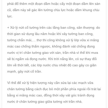
phải đổ thêm một đoạn dầm hoặc cấy một đoạn dầm lên sàn
cũ, dầm này sẽ gác lên tường chịu lực hoặc dầm khung chịu
lực.
+ Xử lý nứt cổ tường trên các tầng ban công, sân thượng: do
thời gian sử dụng lâu năm hoặc khi xây tường ban công,
tường chắn mái,… thợ thi công không xử lý lớp vữa xi măng
mác cao chống thấm ngược, không đánh vát chống đọng
nước vị trí chân tường giao với sàn, trần nhà vì thế khi mưa
sẽ bị ngấm và đọng nước. Khi trời nắng lên, có sự thay đổi
lớn về thời tiết, các lớp nước chịu nhiệt độ cao gây co giãn
mạnh, gây nứt cổ trần.
Vì thế để xử lý hiện tượng này cần sửa lại các mạch vữa
chân tường bằng cách đục bỏ một phần phía ngoài rồi trát lại
bằng xi măng mác cao, đồng thời xây vát góc tránh đọng
nước ở chân tường giao giữa tường với trần nhà.