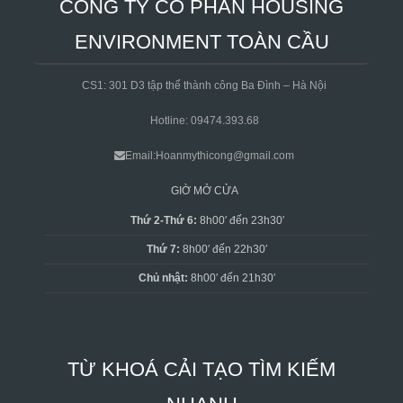
CÔNG TY CỔ PHẦN HOUSING
ENVIRONMENT TOÀN CẦU
CS1: 301 D3 tập thể thành công Ba Đình – Hà Nội
Hotline: 09474.393.68
Email:Hoanmythicong@gmail.com
GIỜ MỞ CỬA
Thứ 2-Thứ 6:
8h00′ đến 23h30′
Thứ 7:
8h00′ đến 22h30′
Chủ nhật:
8h00′ đến 21h30′
TỪ KHOÁ CẢI TẠO TÌM KIẾM